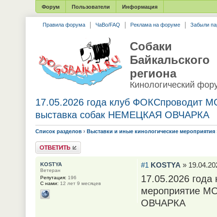
Форум
Пользователи
Информация
Правила форума
ЧаВо/FAQ
Реклама на форуме
Забыли па
Собаки
Байкальского
региона
Кинологический фор
17.05.2026 года клуб ФОКСпроводит 
выставка собак НЕМЕЦКАЯ ОВЧАРКА
Список разделов
›
Выставки и иные кинологические мероприятия
Ответить
#1
KOSTYA
» 19.04.20
KOSTYA
Ветеран
17.05.2026 года
Репутация:
196
С нами:
12 лет 9 месяцев
мероприятие М
ОВЧАРКА