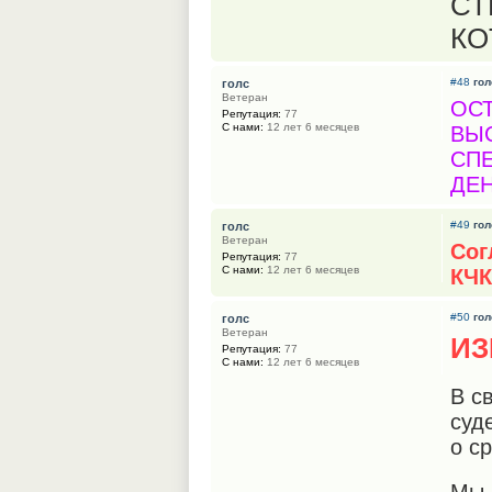
СТ
КО
#48
гол
голс
Ветеран
ОСТ
Репутация:
77
С нами:
12 лет 6 месяцев
ВЫ
СПЕ
ДЕН
#49
гол
голс
Ветеран
Сог
Репутация:
77
С нами:
12 лет 6 месяцев
КЧК
#50
гол
голс
Ветеран
ИЗ
Репутация:
77
С нами:
12 лет 6 месяцев
В с
суд
о с