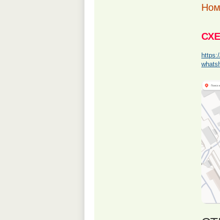
Ном
СХ
https:
whats