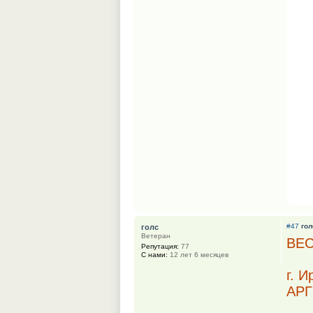
#47
гол
голс
Ветеран
ВЕ
Репутация:
77
С нами:
12 лет 6 месяцев
г. 
АР