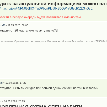
дить за актуальной информацией можно на 
://max.ru/join/-NFN096lHX-TgDPbvnPk-UIxS0QW-Ye8sqlKZE3nGzE
овости в первую очередь будут появляться именно там
етаХ
» 11.05.2026, 00:06
мация от 26 марта уже не актуально??!
с есть щенки Среднеазиатских овчарок и Итальянских бракков Тел. вибер, вотсап +795009418
ni
» 13.05.2026, 17:23
ствуйте. Есть ли скидка при записи одной собаки на три выставки?
с
» 14.05.2026, 20:15