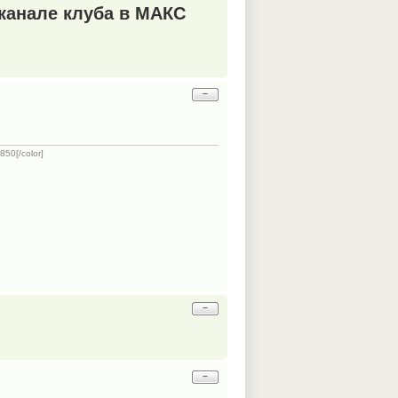
канале клуба в МАКС
−
50[/color]
−
−