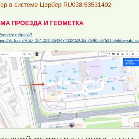
ер в системе Цербер RU038:53531402
ЕМА ПРОЕЗДА И ГЕОМЕТКА
//yandex.ru/maps?
here%5Bpoint%5D=104.22138643474032%2C52.264936975315955&whatshe