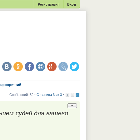
Регистрация
Вход
мероприятий
Сообщений: 52 •
Страница 3 из 3
•
1
2
3
−
нием судей для вашего