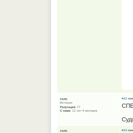
#42
гол
голс
Ветеран
СПЕ
Репутация:
77
С нами:
12 лет 6 месяцев
Суд
#43
гол
голс