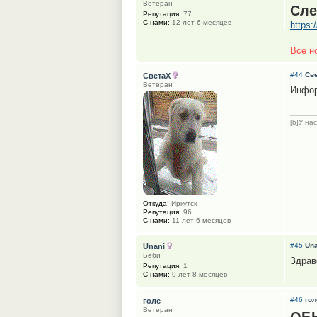
Ветеран
Сле
Репутация:
77
С нами:
12 лет 6 месяцев
https
Все н
#44
Св
СветаХ
Ветеран
Инфор
[b]У на
Откуда:
Иркутск
Репутация:
96
С нами:
11 лет 6 месяцев
#45
Una
Unani
Беби
Здрав
Репутация:
1
С нами:
9 лет 8 месяцев
#46
гол
голс
Ветеран