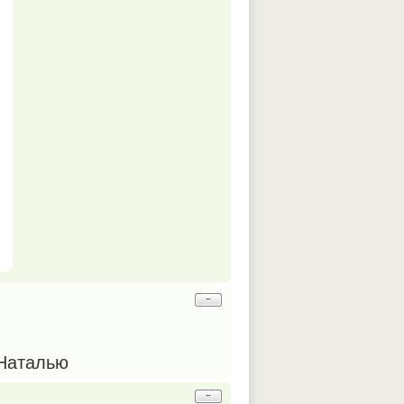
−
 Наталью
−