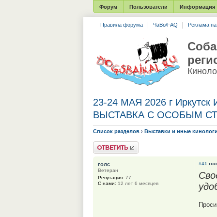
Форум
Пользователи
Информация
Правила форума
ЧаВо/FAQ
Реклама н
Соба
реги
Киноло
23-24 МАЯ 2026 г Иркут
ВЫСТАВКА С ОСОБЫМ С
Список разделов
›
Выставки и иные кинолог
Ответить
#41
гол
голс
Ветеран
Сво
Репутация:
77
С нами:
12 лет 6 месяцев
удо
Проси