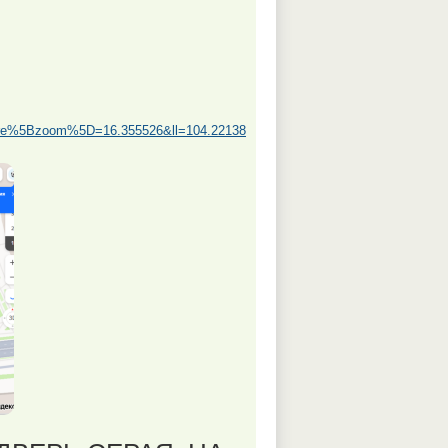
re%5Bzoom%5D=16.355526&ll=104.22138643474032%2C52.26443806973123