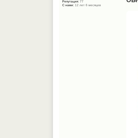
ОБ
Репутация:
77
С нами:
12 лет 6 месяцев