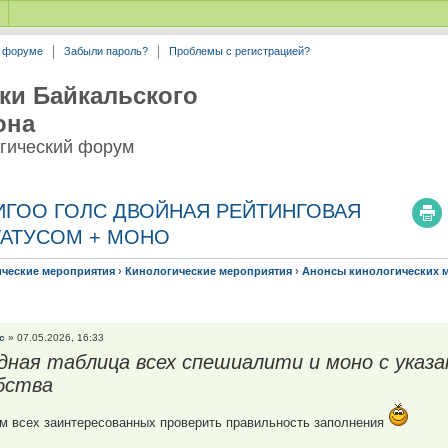
а форуме
Забыли пароль?
Проблемы с регистрацией?
ки Байкальского
она
гический форум
ск ИГОО ГОЛС ДВОЙНАЯ РЕЙТИНГОВАЯ
ТАТУСОМ + МОНО
ические мероприятия
›
Кинологические мероприятия
›
Анонсы кинологических 
с
» 07.05.2026, 16:33
дная таблица всех спешиалити и моно с указа
бства
м всех заинтересованных проверить правильность заполнения