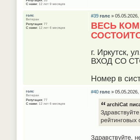
Репутация:
33
С нами:
12 лет 9 месяцев
#39
голс
» 05.05.2026,
голс
Ветеран
ВЕСЬ КОМ
Репутация:
77
С нами:
12 лет 6 месяцев
СОСТОИТС
г. Иркутск, у
ВХОД СО С
Номер в сис
#40
голс
» 05.05.2026,
голс
Ветеран
Репутация:
77
archiCat пис
С нами:
12 лет 6 месяцев
Здравствуйте
рейтинговых 
Здравствуйте, н