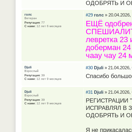
ОДОБРЯТЬ И О
#29
голс
» 20.04.2026,
голс
Ветеран
ЕЩЁ одобрен
Репутация:
77
С нами:
12 лет 6 месяцев
СПЕШИАЛИ
левретка 23 
доберман 24
чаау чау 24 
#30
Djuli
» 21.04.2026, 
Djuli
Взрослый
Спасибо большое
Репутация:
39
С нами:
12 лет 9 месяцев
#31
Djuli
» 21.04.2026, 
Djuli
Взрослый
РЕГИСТРАЦИИ "
Репутация:
39
С нами:
12 лет 9 месяцев
ИСПРАВЛЯЛ В 
ОДОБРЯТЬ И О
Я не прикасалась