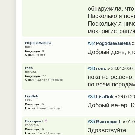
обнаружила, что
Насколько я пон
Поскольку я ниче
мою регистрацию
#32
Pogodaevaelena
» 
Pogodaevaelena
Беби
Добрый день, кт
Репутация:
0
С нами:
6 лет
#33
голс
» 28.04.2026,
голс
Ветеран
пока не решено,
Репутация:
77
С нами:
12 лет 6 месяцев
по всем порода
#34
LisaDok
» 29.04.20
LisaDok
Беби
Добрый вечер. К
Репутация:
0
С нами:
3 года 5 месяцев
#35
Виктория L
» 01.0
Виктория L
Взрослый
Здравствуйте
Репутация:
9
С нами:
7 лет 11 месяцев