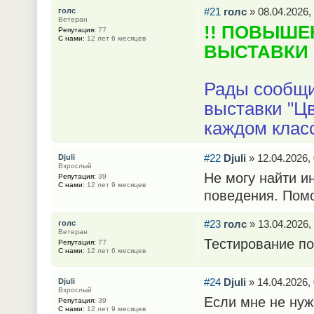
#21
голс
» 08.04.2026,
голс
Ветеран
!! ПОВЫШЕ
Репутация:
77
С нами:
12 лет 6 месяцев
ВЫСТАВКИ 
Рады сообщи
выставки "Ц
каждом клас
#22
Djuli
» 12.04.2026, 
Djuli
Взрослый
Не могу найти и
Репутация:
39
С нами:
12 лет 9 месяцев
поведения. Помо
#23
голс
» 13.04.2026,
голс
Ветеран
Тестирование по
Репутация:
77
С нами:
12 лет 6 месяцев
#24
Djuli
» 14.04.2026, 
Djuli
Взрослый
Если мне не нуж
Репутация:
39
С нами:
12 лет 9 месяцев