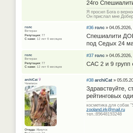
24го Спешиалит
Я просил Бога о верно
Он прислал мне Добе
#36
голс
» 04.05.2026,
голс
Ветеран
Спешиалити ДОБ
Репутация:
77
С нами:
12 лет 6 месяцев
под Седых 24 м
#37
голс
» 04.05.2026,
голс
Ветеран
САС 2 и 9 групп
Репутация:
77
С нами:
12 лет 6 месяцев
#38
archiCat
» 05.05.20
archiCat
Чемпион
Здравствуйте, с
рейтинговых од
косметика для собак "S
zooland.irk@mail.ru
тел.:89648193248
Откуда:
Иркутск