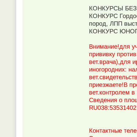
КОНКУРСЫ БЕЗ
КОНКУРС Гордост
пород, ЛПП выст
КОНКУРС ЮНОГО
Внимание!для уч
прививку против
вет.врача),для 
иногородних: на
вет.свидетельст
приезжаете!В пр
вет.контролем в
Сведения о пло
RU038:53531402
Контактные теле