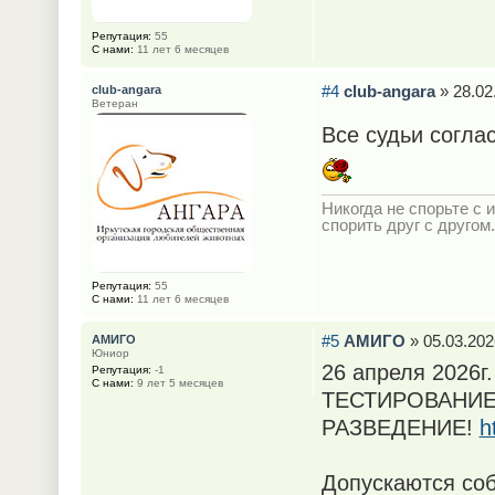
Репутация:
55
С нами:
11 лет 6 месяцев
#4
club-angara
» 28.02
club-angara
Ветеран
Все судьи согла
Никогда не спорьте с и
спорить друг с другом.
Репутация:
55
С нами:
11 лет 6 месяцев
#5
АМИГО
» 05.03.202
АМИГО
Юниор
26 апреля 2026г.
Репутация:
-1
С нами:
9 лет 5 месяцев
ТЕСТИРОВАНИЕ
РАЗВЕДЕНИЕ!
h
Допускаются соб