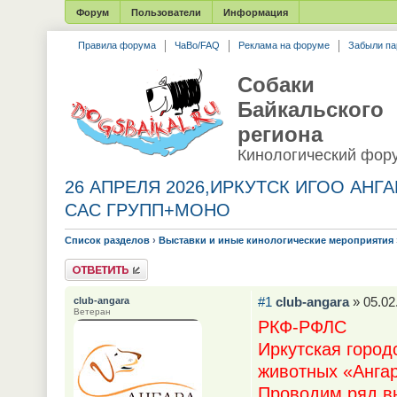
Форум
Пользователи
Информация
Правила форума
ЧаВо/FAQ
Реклама на форуме
Забыли па
Собаки
Байкальского
региона
Кинологический фор
26 АПРЕЛЯ 2026,ИРКУТСК ИГОО АНГА
САС ГРУПП+МОНО
Список разделов
›
Выставки и иные кинологические мероприятия
Ответить
#1
club-angara
» 05.02
club-angara
Ветеран
РКФ-РФЛС
Иркутская город
животных «Анга
Проводим ряд в