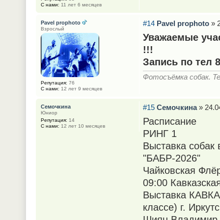
С нами:
11 лет 6 месяцев
#14
Pavel prophoto
» 2
Pavel prophoto
Взрослый
Уважаемые учас
!!!
Запись по тел 
Фотосъёмка собак. Тел
Репутация:
76
С нами:
12 лет 9 месяцев
#15
Семочкина
» 24.0
Семочкина
Юниор
Расписание
Репутация:
14
С нами:
12 лет 10 месяцев
РИНГ 1
Выставка собак 
"БАБР-2026"
Чайковская Флё
09:00 Кавказска
Выставка КАВКА
классе) г. Иркутс
Шиян Владимир