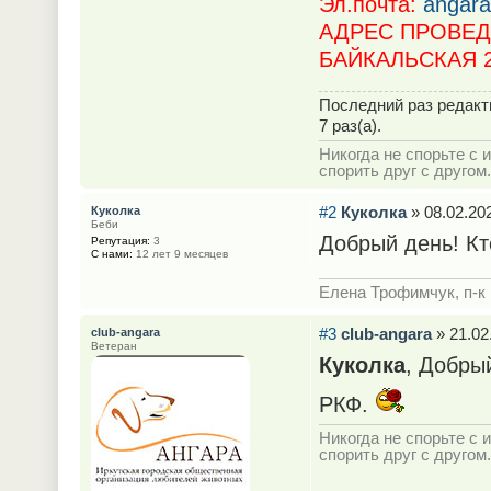
Эл.почта:
angara
АДРЕС ПРОВЕДЕ
БАЙКАЛЬСКАЯ 
Последний раз редак
7 раз(а).
Никогда не спорьте с и
спорить друг с другом.
#2
Куколка
» 08.02.202
Куколка
Беби
Добрый день! Кт
Репутация:
3
С нами:
12 лет 9 месяцев
Елена Трофимчук, п-к 
#3
club-angara
» 21.02
club-angara
Ветеран
Куколка
, Добры
РКФ.
Никогда не спорьте с и
спорить друг с другом.