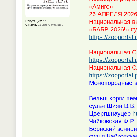
«Амиго»
26 АПРЕЛЯ 2026 
Национальная в
Репутация:
55
С нами:
11 лет 6 месяцев
«БАБР-2026!» су
https://zooportal
Национальная СА
https://zooportal
Национальная СА
https://zooportal
Монопородные вы
Вельш корги пе
судья Шиян В.В.
Цвергшнауцер
h
Чайковская Ф.Р.
Бернский зенн
судья Чайковска