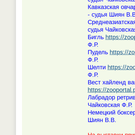
Кавказская овч
- судья Шиян В.В
Среднеазиатска
судья Чайковска
Бигль
https://zo
Ф.Р.
Пудель
https://z
Ф.Р.
Шелти
https://z
Ф.Р.
Вест хайленд ва
https://zooportal
Лабрадор ретри
Чайковская Ф.Р.
Немецкий боксе
Шиян В.В.