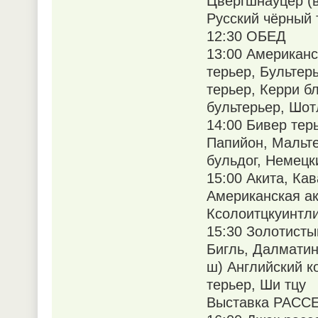
Цвергшнауцер (в
Русский чёрный 
12:30 ОБЕД
13:00 Американ
терьер, Бультерь
терьер, Керри 
бультерьер, Шот
14:00 Бивер тер
Папийон, Мальте
бульдог, Немецк
15:00 Акита, Кав
Американская ак
Ксолоитцкуинтли
15:30 Золотисты
Бигль, Далматин
ш) Английский к
терьер, Ши тцу
Выставка РАССЕЛ