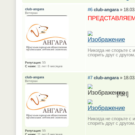
#6
club-angara
» 18.03
club-angara
Ветеран
ПРЕДСТАВЛЯЕМ
Никогда не спорьте с и
спорить друг с другом.
Репутация:
55
С нами:
11 лет 6 месяцев
#7
club-angara
» 18.03
club-angara
Ветеран
[/url]
Никогда не спорьте с и
спорить друг с другом.
Репутация:
55
С нами:
11 лет 6 месяцев