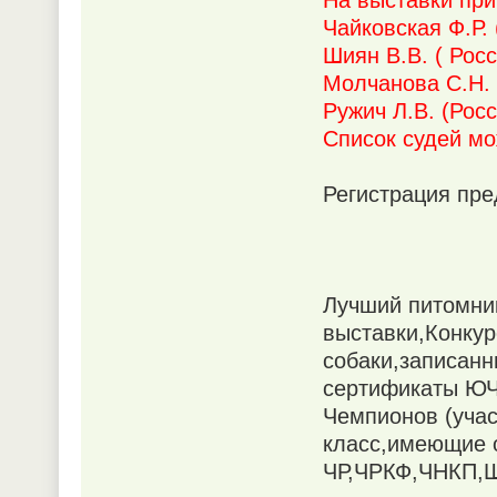
На выставки при
Чайковская Ф.Р. 
Шиян В.В. ( Росс
Молчанова С.Н. 
Ружич Л.В. (Росс
Список судей мо
Регистрация пре
Лучший питомник
выставки,Конку
собаки,записан
сертификаты ЮЧ
Чемпионов (учас
класс,имеющие 
ЧР,ЧРКФ,ЧНКП,Ш