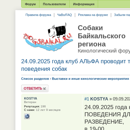
Форум
Пользователи
Информация
Правила форума
ЧаВо/FAQ
Реклама на форуме
Забыли па
Собаки
Байкальского
региона
Кинологический фор
24.09.2025 года клуб АЛЬФА проводит 
поведения собак
Список разделов
›
Выставки и иные кинологические мероприятия
Ответить
#1
KOSTYA
» 09.09.20
KOSTYA
Ветеран
24.09.2025 год
Репутация:
196
С нами:
12 лет 9 месяцев
ПОВЕДЕНИЯ ДЛ
РАЗВЕДЕНИЕ,
в 19-00