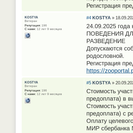
Регистрация пре
#4
KOSTYA
» 18.09.20
KOSTYA
Ветеран
24.09.2025 год
Репутация:
196
С нами:
12 лет 9 месяцев
ПОВЕДЕНИЯ ДЛ
РАЗВЕДЕНИЕ
Допускаются соб
родословной.
Регистрация пре
https://zooportal
#5
KOSTYA
» 20.09.20
KOSTYA
Ветеран
Стоимость участ
Репутация:
196
С нами:
12 лет 9 месяцев
предоплата) в в
Стоимость участ
предоплата) с р
Оплату целевого
МИР сбербанка 