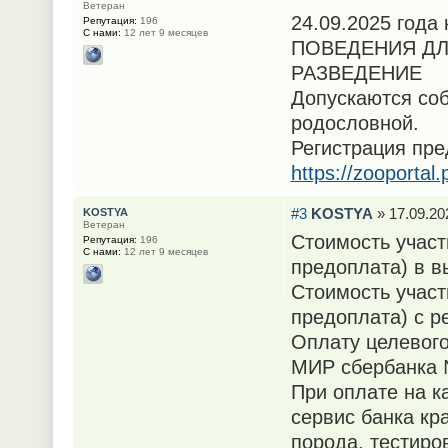
Ветеран
24.09.2025 год
Репутация:
196
С нами:
12 лет 9 месяцев
ПОВЕДЕНИЯ ДЛ
РАЗВЕДЕНИЕ
Допускаются соб
родословной.
Регистрация пре
https://zooportal
#3
KOSTYA
» 17.09.20
KOSTYA
Ветеран
Стоимость участ
Репутация:
196
С нами:
12 лет 9 месяцев
предоплата) в в
Стоимость участ
предоплата) с р
Оплату целевого
МИР сбербанка 
При оплате на 
сервис банка кр
порода, тестиро