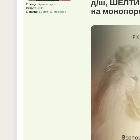
д/ш, ШЕЛТИ
Откуда:
Красноярск
Репутация:
3
на монопор
С нами:
11 лет 11 месяцев