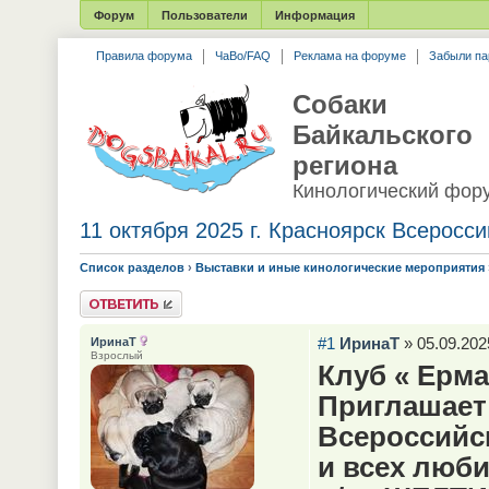
Форум
Пользователи
Информация
Правила форума
ЧаВо/FAQ
Реклама на форуме
Забыли па
Собаки
Байкальского
региона
Кинологический фор
11 октября 2025 г. Красноярск Всеросси
Список разделов
›
Выставки и иные кинологические мероприятия
Ответить
#1
ИринаТ
» 05.09.202
ИринаТ
Взрослый
Клуб « Ерма
Приглашает 
Всероссийс
и всех люб