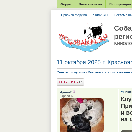
Форум
Пользователи
Информация
Правила форума
ЧаВо/FAQ
Реклама н
Соба
реги
Киноло
11 октября 2025 г. Красноя
Список разделов
›
Выставки и иные кинолог
Ответить
#1
Ири
ИринаТ
Взрослый
Клу
При
и в
на 