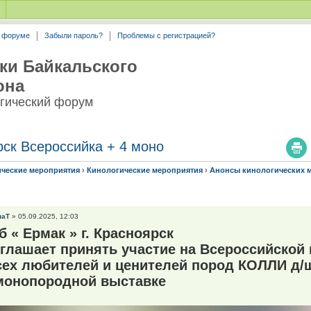
а форуме
Забыли пароль?
Проблемы с регистрацией?
ки Байкальского
она
гический форум
рск Всероссийка + 4 моно
ические мероприятия
›
Кинологические мероприятия
›
Анонсы кинологических 
наТ
» 05.09.2025, 12:03
б « Ермак » г. Красноярск
глашает принять участие на Всероссийской 
сех любителей и ценителей пород КОЛЛИ д
монопородной выставке