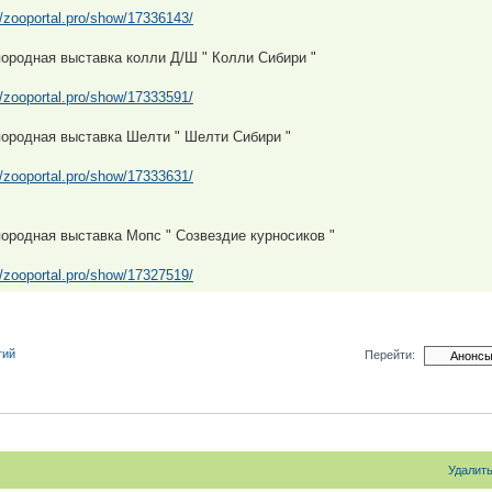
//zooportal.pro/show/17336143/
ородная выставка колли Д/Ш " Колли Сибири "
//zooportal.pro/show/17333591/
ородная выставка Шелти " Шелти Сибири "
//zooportal.pro/show/17333631/
ородная выставка Мопс " Созвездие курносиков "
//zooportal.pro/show/17327519/
тий
Перейти:
Удалит