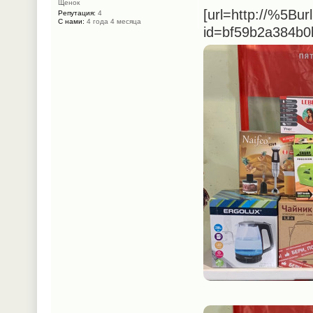
Щенок
[url=http://%5Bur
Репутация:
4
С нами:
4 года 4 месяца
id=bf59b2a384b