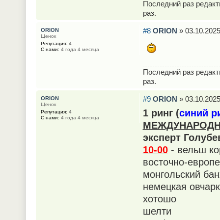
Последний раз редак
раз.
#8
ORION
» 03.10.2025
ORION
Щенок
Репутация:
4
С нами:
4 года 4 месяца
Последний раз редак
раз.
#9
ORION
» 03.10.2025
ORION
Щенок
1 ринг (
синий р
Репутация:
4
С нами:
4 года 4 месяца
МЕЖДУНАРОДНА
эксперт Голубе
10-00
- вельш ко
восточно-европе
монгольский бан
немецкая овчарк
хотошо
шелти