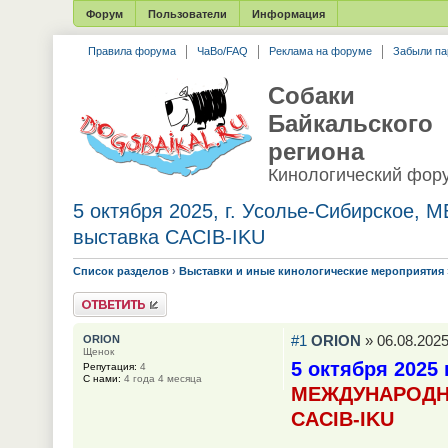
Форум
Пользователи
Информация
Правила форума
ЧаВо/FAQ
Реклама на форуме
Забыли па
Собаки
Байкальского
региона
Кинологический фор
5 октября 2025, г. Усолье-Сибирско
выставка CACIB-IKU
Список разделов
›
Выставки и иные кинологические мероприятия
Ответить
#1
ORION
» 06.08.2025
ORION
Щенок
5 октября 2025 
Репутация:
4
С нами:
4 года 4 месяца
МЕЖДУНАРОДНА
САСIB-IKU