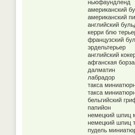
ньюфаундленд
американский бу
американский пи
английский буль
керри блю терье
французский бул
эрдельтерьер
английский коке
афганская борза
далматин
лабрадор
такса миниатюрн
такса миниатюр
бельгийский гр
папийон
немецкий шпиц 
немецкий шпиц 
пудель миниатю