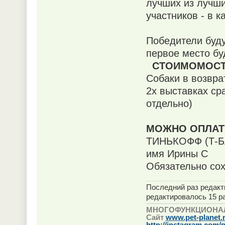
лучших из лучши
участников - в к
Победители буду
первое место б
СТОИМОМОСТ
Собаки в возврат
2х выставках сра
отдельно)
МОЖНО ОПЛАТИ
ТИНЬКОФФ (Т-БА
имя Ирины С
Обязательно сох
Последний раз редак
редактировалось 15 ра
МНОГОФУНКЦИОНА
Сайт
www.pet-planet.
http://instagram.com/p