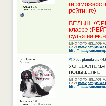
(возможность
Репутация:
137
рейтинге)
С нами:
12 лет 10 месяцев
ВЕЛЬШ КОРГ
классе (РЕ
судья на мо
МНОГОФУНКЦИОНА
Сайт
www.pet-planet.
http://instagram.com/p
#10
pet-planet.ru
» 04.
pet-planet.ru
Ветеран
УСПЕВАЙТЕ ЗА
ПОВЫШЕНИЕ
МНОГОФУНКЦИОНА
Сайт
www.pet-planet.
http://instagram.com/p
Репутация:
137
С нами:
12 лет 10 месяцев