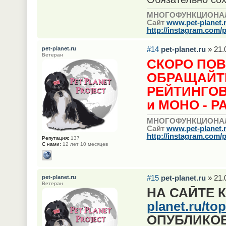
МНОГОФУНКЦИОНА
Сайт
www.pet-planet.
http://instagram.com/p
#14
pet-planet.ru
» 21.
pet-planet.ru
Ветеран
СКОРО ПО
ОБРАЩАЙТЕ
РЕЙТИНГО
и МОНО - 
МНОГОФУНКЦИОНА
Сайт
www.pet-planet.
http://instagram.com/p
Репутация:
137
С нами:
12 лет 10 месяцев
#15
pet-planet.ru
» 21.
pet-planet.ru
Ветеран
НА САЙТЕ 
planet.ru/to
ОПУБЛИКОВ