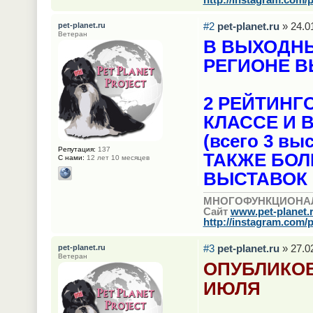
#2
pet-planet.ru
» 24.0
pet-planet.ru
Ветеран
В ВЫХОДНЫ
РЕГИОНЕ В
2 РЕЙТИНГ
КЛАССЕ И 
(всего 3 вы
Репутация:
137
ТАКЖЕ БО
С нами:
12 лет 10 месяцев
ВЫСТАВОК
МНОГОФУНКЦИОНА
Сайт
www.pet-planet.
http://instagram.com/p
#3
pet-planet.ru
» 27.0
pet-planet.ru
Ветеран
ОПУБЛИКОВ
ИЮЛЯ