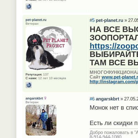
#5
pet-planet.ru
» 27.0
pet-planet.ru
Ветеран
НА ВСЕ ВЫ
ЗООПОРТА
https://zoop
ВЫБИРАЙТЕ
ТАМ ВСЕ В
МНОГОФУНКЦИОНА
Репутация:
137
Сайт
www.pet-planet.
С нами:
12 лет 10 месяцев
http://instagram.com/p
#6
angarskbrt
» 27.05.
angarskbrt
Ветеран
Монок нет в спи
Есть ли скидки 
Добро пожаловать в "
8-914-944-1080