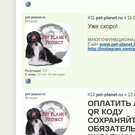
#11
pet-planet.ru
» 11.0
pet-planet.ru
Ветеран
Уже скоро!
МНОГОФУНКЦИОНА
Сайт
www.pet-planet.
http://instagram.com/p
Репутация:
137
С нами:
12 лет 10 месяцев
#12
pet-planet.ru
» 12.
pet-planet.ru
Ветеран
ОПЛАТИТЬ
QR КОДУ
СОХРАНЯЙТ
ОБЯЗАТЕЛ