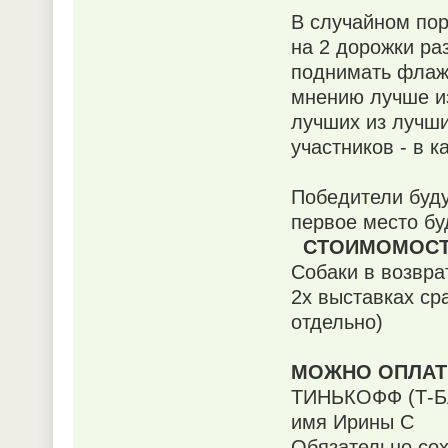
В случайном пор
на 2 дорожки раз
поднимать флажо
мнению лучше из
лучших из лучши
участников - в к
Победители буду
первое место б
СТОИМОМОСТ
Собаки в возврат
2х выставках сра
отдельно)
МОЖНО ОПЛАТИ
ТИНЬКОФФ (Т-БА
имя Ирины С
Обязательно сох