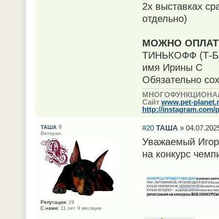
2х выставках сра
отдельно)
МОЖНО ОПЛАТИ
ТИНЬКОФФ (Т-БА
имя Ирины С
Обязательно сох
МНОГОФУНКЦИОНА
Сайт
www.pet-planet.
http://instagram.com/p
#20
ТАША
» 04.07.2025
ТАША
Ветеран
Уважаемый Игорь
на конкурс чемп
Репутация:
29
С нами:
11 лет 9 месяцев