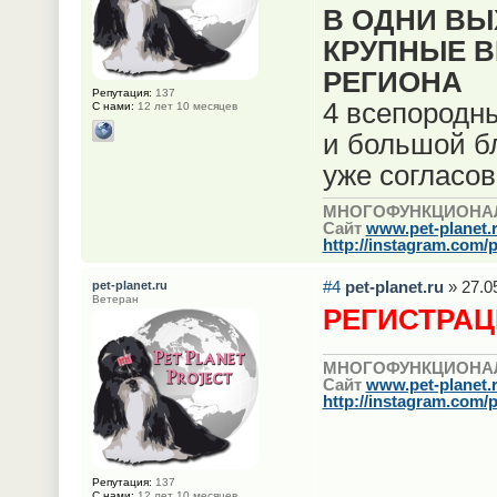
В ОДНИ В
КРУПНЫЕ 
РЕГИОНА
Репутация:
137
4 всепородн
С нами:
12 лет 10 месяцев
и большой б
уже согласов
МНОГОФУНКЦИОНА
Сайт
www.pet-planet.
http://instagram.com/p
#4
pet-planet.ru
» 27.0
pet-planet.ru
Ветеран
РЕГИСТРАЦ
МНОГОФУНКЦИОНА
Сайт
www.pet-planet.
http://instagram.com/p
Репутация:
137
С нами:
12 лет 10 месяцев