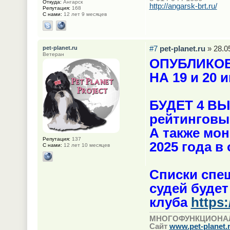
Откуда:
Ангарск
http://angarsk-brt.ru/
Репутация:
168
С нами:
12 лет 9 месяцев
#7
pet-planet.ru
» 28.0
pet-planet.ru
Ветеран
ОПУБЛИКО
НА 19 и 20 
БУДЕТ 4 ВЫ
рейтинговы
А также мо
Репутация:
137
2025 года в
С нами:
12 лет 10 месяцев
Списки спе
судей будет
клуба
https
МНОГОФУНКЦИОНА
Сайт
www.pet-planet.