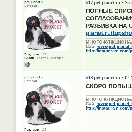
#17
pet-planet.ru
» 25.
pet-planet.ru
Ветеран
ПОЛНЫЕ СПИС
СОГЛАСОВАНИ
РАЗБИВКА НА 
planet.ru/topsh
МНОГОФУНКЦИОНА
Сайт
www.pet-planet.
http://instagram.com/p
Репутация:
137
С нами:
12 лет 10 месяцев
#18
pet-planet.ru
» 02.
pet-planet.ru
Ветеран
СКОРО ПОВЫШ
МНОГОФУНКЦИОНА
Сайт
www.pet-planet.
http://instagram.com/p
Репутация:
137