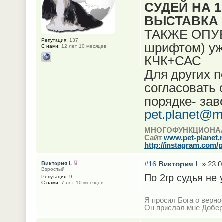
СУДЕЙ НА 
ВЫСТАВКА 
ТАКЖЕ ОПУ
Репутация:
137
шрифтом) уж
С нами:
12 лет 10 месяцев
КЧК+САС
Для других п
согласовать
порядке- зав
pet.planet@ma
МНОГОФУНКЦИОНА
Сайт
www.pet-planet.
http://instagram.com/p
#16
Виктория L
» 23.0
Виктория L
Взрослый
По 2гр судья не 
Репутация:
9
С нами:
7 лет 10 месяцев
Я просил Бога о верно
Он прислал мне Добе