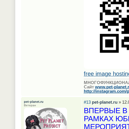
free image hostin
МНОГОФУНКЦИОНА
Сайт
www.pet-planet.
http://instagram.com/p
#13
pet-planet.ru
» 12.
pet-planet.ru
Ветеран
ВПЕРВЫЕ В
РАМКАХ ЮБ
МЕРОПРИЯТ