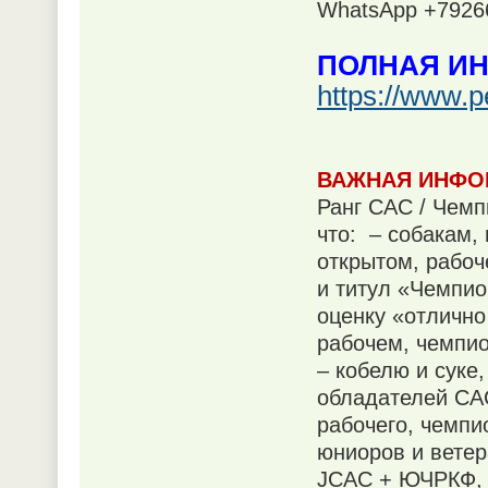
WhatsApp +7926
ПОЛНАЯ И
https://www.p
ВАЖНАЯ ИНФО
Ранг CAC / Чемп
что: – собакам,
открытом, рабоч
и титул «Чемпи
оценку «отлично
рабочем, чемпи
– кобелю и суке
обладателей CAC
рабочего, чемпи
юниоров и ветер
JCAC + ЮЧРКФ, 