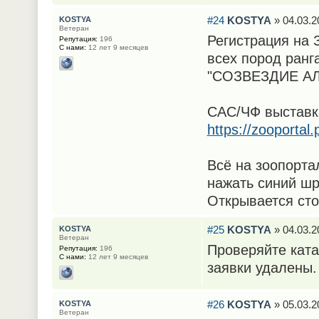
#24
KOSTYA
» 04.03.2
KOSTYA
Ветеран
Регистрация на
Репутация:
196
С нами:
12 лет 9 месяцев
всех пород ранг
"СОЗВЕЗДИЕ АЛ
САС/ЧФ выставка
https://zooporta
Всё на зоопорта
нажать синий шр
Открывается сто
#25
KOSTYA
» 04.03.2
KOSTYA
Ветеран
Проверяйте ката
Репутация:
196
С нами:
12 лет 9 месяцев
заявки удалены.
#26
KOSTYA
» 05.03.2
KOSTYA
Ветеран