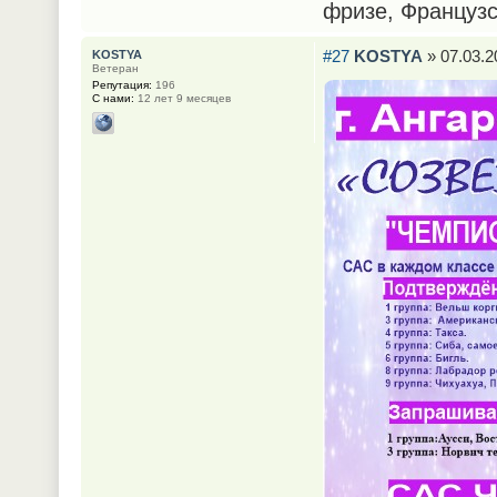
фризе, Французс
#27
KOSTYA
» 07.03.2
KOSTYA
Ветеран
Репутация:
196
С нами:
12 лет 9 месяцев