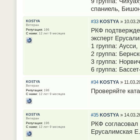
9 группа: Чихуах
спаниель, Бишон
#33
KOSTYA
» 10.03.2
KOSTYA
Ветеран
РКФ подтвержден
Репутация:
196
С нами:
12 лет 9 месяцев
эксперт Ерусали
1 группа: Аусси,
2 группа: Бернс
3 группа: Норвич
6 группа: Бассет
#34
KOSTYA
» 11.03.2
KOSTYA
Ветеран
Проверяйте ката
Репутация:
196
С нами:
12 лет 9 месяцев
#35
KOSTYA
» 14.03.2
KOSTYA
Ветеран
РКФ согласовал 
Репутация:
196
С нами:
12 лет 9 месяцев
Ерусалимская Е.