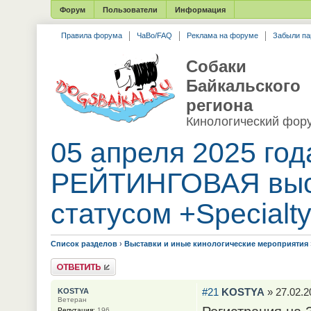
Форум
Пользователи
Информация
Правила форума
ЧаВо/FAQ
Реклама на форуме
Забыли па
Собаки
Байкальского
региона
Кинологический фор
05 апреля 2025 год
РЕЙТИНГОВАЯ выс
статусом +Special
Список разделов
›
Выставки и иные кинологические мероприятия
Ответить
#21
KOSTYA
» 27.02.2
KOSTYA
Ветеран
Репутация:
196