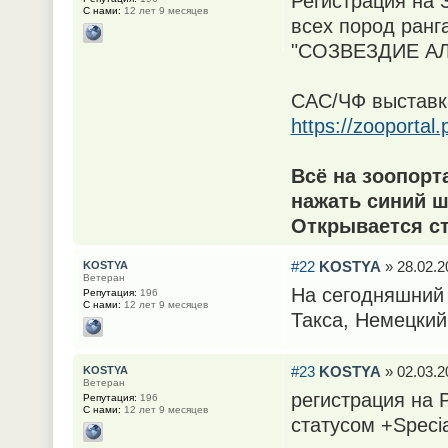
Регистрация на
С нами:
12 лет 9 месяцев
всех пород ранг
"СОЗВЕЗДИЕ АЛ
САС/ЧФ выставка
https://zooporta
Всё на зоопорт
нажать синий ш
Открывается ст
#22
KOSTYA
» 28.02.2
KOSTYA
Ветеран
На сегодняшний 
Репутация:
196
С нами:
12 лет 9 месяцев
Такса, Немецкий
#23
KOSTYA
» 02.03.2
KOSTYA
Ветеран
регистрация на
Репутация:
196
С нами:
12 лет 9 месяцев
статусом +Spec