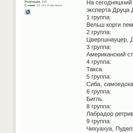
На сегодняшний 
Репутация:
196
С нами:
12 лет 9 месяцев
эксперта Друца 
1 группа:
Вельш корги пем
2 группа:
Цвергшнауцер, Д
3 группа:
Американский с
4 группа:
Такса.
5 группа:
Сиба, самоедска
6 группа:
Бигль.
8 группа:
Лабрадор ретрив
9 группа:
Чихуахуа, Пудел