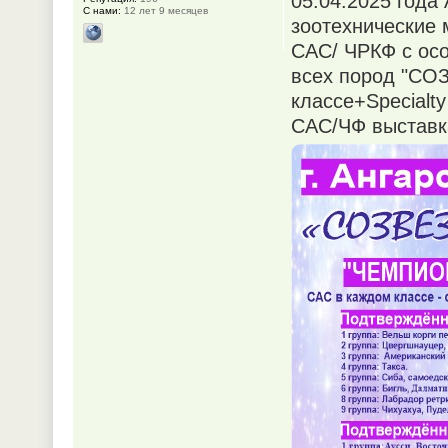
05.04.2025 года
С нами:
12 лет 9 месяцев
зоотехнические 
САС/ ЧРКФ с осо
всех пород "СО
классе+Specialty
САС/ЧФ выставка