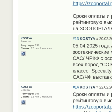
https://zooporta
Сроки оплаты и 
рейтинговую выс
на ЗООПОРТАЛ
#13
KOSTYA
» 20.02.2
KOSTYA
Ветеран
05.04.2025 года
Репутация:
196
С нами:
12 лет 9 месяцев
зоотехнические 
САС/ ЧРКФ с осо
всех пород "СО
классе+Specialty
САС/ЧФ выставка
#14
KOSTYA
» 22.02.2
KOSTYA
Ветеран
Сроки оплаты и 
Репутация:
196
С нами:
12 лет 9 месяцев
рейтинговую выс
https://zooportal