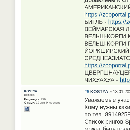
Добавлены МОН
АМЕРИКАНСКИЙ
https://zooporta
БИГЛЬ -
https://
ВЕЙМАРСКАЯ Л
ВЕЛЬШ-КОРГИ 
ВЕЛЬШ-КОРГИ 
ЙОРКШИРСКИЙ 
СРЕДНЕАЗИАТС
https://zooporta
ЦВЕРГШНАУЦЕР
ЧИХУАХУА -
htt
#6
KOSTYA
» 18.01.20
KOSTYA
Ветеран
Уважаемые учас
Репутация:
196
С нами:
12 лет 9 месяцев
Кому нужны каки
по тел. 8914925
Список рингов Sp
может быть под