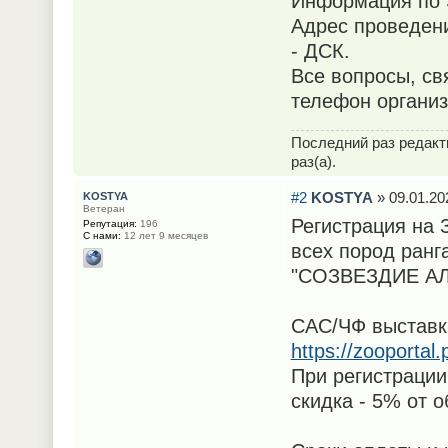
Информация по S
Адрес проведени
- ДСК.
Все вопросы, св
телефон органи
Последний раз редак
раз(а).
#2
KOSTYA
» 09.01.20
KOSTYA
Ветеран
Регистрация на
Репутация:
196
С нами:
12 лет 9 месяцев
всех пород ранг
"СОЗВЕЗДИЕ АЛ
САС/ЧФ выставка
https://zooporta
При регистрации
скидка - 5% от 