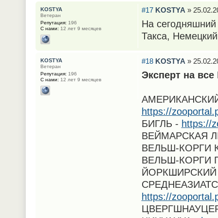
#17
KOSTYA
» 25.02.2
KOSTYA
Ветеран
На сегодняшний 
Репутация:
196
С нами:
12 лет 9 месяцев
Такса, Немецкий
#18
KOSTYA
» 25.02.2
KOSTYA
Ветеран
Эксперт на все
Репутация:
196
С нами:
12 лет 9 месяцев
АМЕРИКАНСКИЙ
https://zooporta
БИГЛЬ -
https://
ВЕЙМАРСКАЯ Л
ВЕЛЬШ-КОРГИ 
ВЕЛЬШ-КОРГИ 
ЙОРКШИРСКИЙ 
СРЕДНЕАЗИАТС
https://zooporta
ЦВЕРГШНАУЦЕР