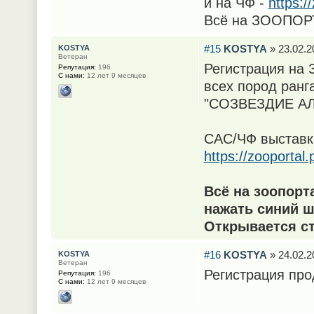
и на ЧФ -
https:/
Всё на ЗООПОР
#15
KOSTYA
» 23.02.2
KOSTYA
Ветеран
Регистрация на
Репутация:
196
С нами:
12 лет 9 месяцев
всех пород ранг
"СОЗВЕЗДИЕ АЛ
САС/ЧФ выставка
https://zooporta
Всё на зоопорт
нажать синий ш
Открывается ст
#16
KOSTYA
» 24.02.2
KOSTYA
Ветеран
Регистрация про
Репутация:
196
С нами:
12 лет 9 месяцев