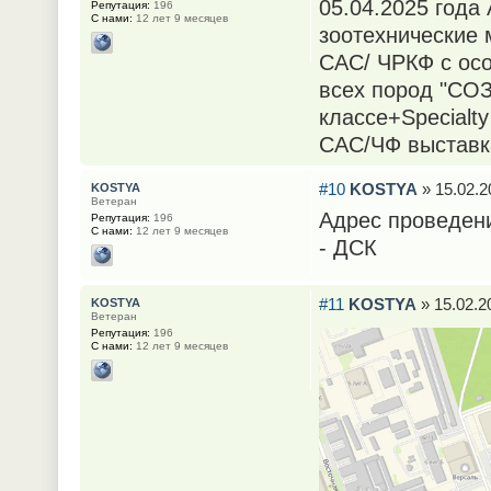
05.04.2025 года
Репутация:
196
С нами:
12 лет 9 месяцев
зоотехнические 
САС/ ЧРКФ с осо
всех пород "СО
классе+Specialty
САС/ЧФ выставка
#10
KOSTYA
» 15.02.2
KOSTYA
Ветеран
Адрес проведени
Репутация:
196
С нами:
12 лет 9 месяцев
- ДСК
#11
KOSTYA
» 15.02.2
KOSTYA
Ветеран
Репутация:
196
С нами:
12 лет 9 месяцев