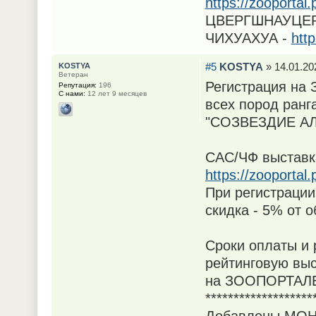
https://zooporta
ЦВЕРГШНАУЦЕР
ЧИХУАХУА -
htt
#5
KOSTYA
» 14.01.20
KOSTYA
Ветеран
Регистрация на
Репутация:
196
С нами:
12 лет 9 месяцев
всех пород ранг
"СОЗВЕЗДИЕ АЛ
САС/ЧФ выставка
https://zooporta
При регистрации
скидка - 5% от 
Сроки оплаты и 
рейтинговую выс
на ЗООПОРТАЛ
*******************