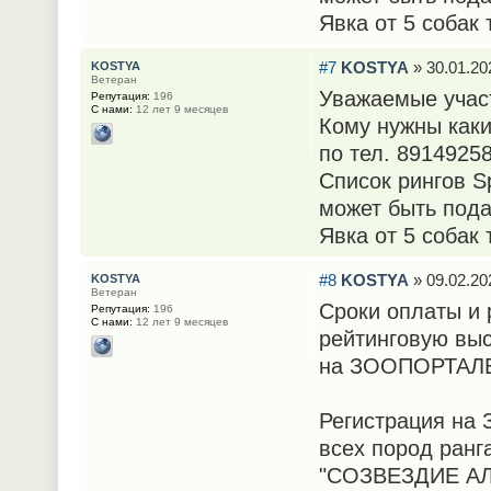
Явка от 5 собак
#7
KOSTYA
» 30.01.20
KOSTYA
Ветеран
Уважаемые учас
Репутация:
196
С нами:
12 лет 9 месяцев
Кому нужны каки
по тел. 8914925
Список рингов Sp
может быть пода
Явка от 5 собак
#8
KOSTYA
» 09.02.20
KOSTYA
Ветеран
Сроки оплаты и 
Репутация:
196
С нами:
12 лет 9 месяцев
рейтинговую выс
на ЗООПОРТАЛ
Регистрация на
всех пород ранг
"СОЗВЕЗДИЕ АЛ