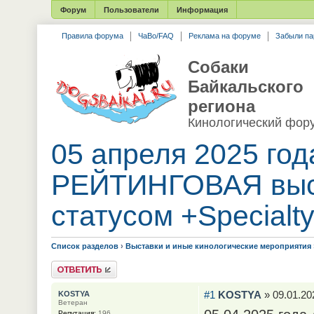
Форум
Пользователи
Информация
Правила форума
ЧаВо/FAQ
Реклама на форуме
Забыли па
Собаки
Байкальского
региона
Кинологический фор
05 апреля 2025 год
РЕЙТИНГОВАЯ выс
статусом +Special
Список разделов
›
Выставки и иные кинологические мероприятия
Ответить
#1
KOSTYA
» 09.01.20
KOSTYA
Ветеран
Репутация:
196