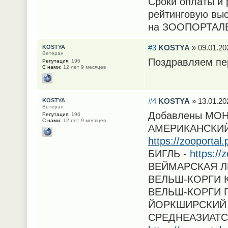
Сроки оплаты и 
рейтинговую выс
на ЗООПОРТАЛ
#3
KOSTYA
» 09.01.20
KOSTYA
Ветеран
Поздравляем пер
Репутация:
196
С нами:
12 лет 9 месяцев
#4
KOSTYA
» 13.01.20
KOSTYA
Ветеран
Добавлены МОН
Репутация:
196
С нами:
12 лет 9 месяцев
АМЕРИКАНСКИЙ
https://zooporta
БИГЛЬ -
https://
ВЕЙМАРСКАЯ Л
ВЕЛЬШ-КОРГИ 
ВЕЛЬШ-КОРГИ 
ЙОРКШИРСКИЙ 
СРЕДНЕАЗИАТС