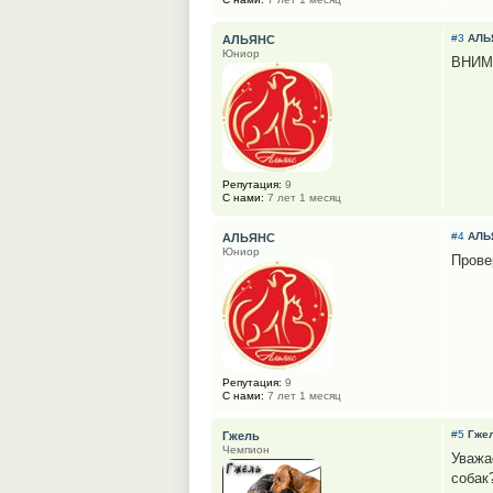
#3
АЛЬ
АЛЬЯНС
Юниор
ВНИМ
Репутация:
9
С нами:
7 лет 1 месяц
#4
АЛЬ
АЛЬЯНС
Юниор
Прове
Репутация:
9
С нами:
7 лет 1 месяц
#5
Гже
Гжель
Чемпион
Уважа
собак