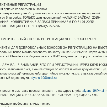
ЕКТИВНЫЕ РЕГИСТРАЦИИ
ия приёма коллективных заявок!
ктивную заявку необходимо запросить у организаторов мероприятий.
и от 5-ти собак. ТОЛЬКО для мероприятий «АЛЬЯНС БАЙКАЛ- 2025».
АНИЕ! КОЛЛЕКТИВНЫЕ ЗАЯВКИ ПРИНИМАЕМ ПО 31.01.2025!
НФОРМАЦИЯ ПО ТЕЛ.:+7(924)537-77-96
ПОЧТИТЕЛЬНЫЙ СПОСОБ РЕГИСТРАЦИИ ЧЕРЕЗ ЗООПОРТАЛ
ИЗИТЫ ДЛЯ ДОБРОВОЛЬНЫХ ВЗНОСОВ ЗА РЕГИСТРАЦИЮ НА ВЫСТ
вольный взнос можно перевести на карту банка СБЕРБАНК, карта 4276 
плате ОН-лайн в сообщении указать ФИО владельца+ породу +клеймо, в
ЩАЕМ ВАШЕ ВНИМАНИЕ, ЧТО ПРИ РЕГИСТРАЦИИ ЧЕРЕЗ КЛУБ НУ
жить заявочный лист, скан квитанции об оплате и копии документов: щ/к
льные классы)/чемпионский/гарантийное письмо, указать выставочный кл
ронный адрес клуба:
alyans-19@mail.ru
опросы по выставке просим направлять на адрес клуба:
alyans-19@mail.r
ИНФОРМАЦИЯ О ВЫСТАВКАХ ПО ТЕЛЕФОНАМ: +7(924)537-77-96.
инарные требования к участникам.