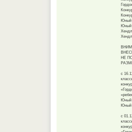
Гордо
Конку
Конкур
Юный 
Юный 
Хендл
Хендл
ВНИМ
ВНЕС
НЕ П
РАЗМ
с 16.1
класс
конку
«Горд
«ребе
Юный 
Юный 
с 01.1
класс
конку
«Горд