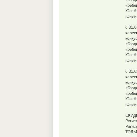
«ребе
Юный 
Юный 
с 01.0
класс
конку
«Горд
«ребе
Юный 
Юный 
с 01.0
класс
конку
«Горд
«ребе
Юный 
Юный 
СКИД
Регист
Регис
ТОЛЬ