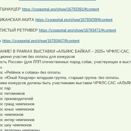
ГШНАУЦЕР
https://zooportal.pro/show/16793391/#content
ИКАНСКАЯ АКИТА
https://zooportal.pro/show/16793439/#content
ТИСТЫЙ РЕТРИВЕР
https://zooportal.pro/show/16793471/#content
Ь
https://zooportal.pro/show/16793447/#content
АНИЕ! В РАМКАХ ВЫСТАВКИ «АЛЬЯНС БАЙКАЛ – 2025» ЧРФЛС-САС
ционно участие без оплаты для конкурсов
ость России» (для ЛПП отечественных пород собак, участвующих в выс
ы.
рс «Ребёнок и собака» без оплаты.
рс «Юный Хендлер» младшая группа, старшая группа- без оплаты.
ники конкурсов должны быть участниками выставки ЧРФЛС-САС «АЛЬЯ
рс пар
рс питомников
рс производителей
рс гранд чемпионов
рс юных чемпионов
рс чемпионов
рс интер чемпионов
рс шоу чемпионов
рс ветераны чемпионы