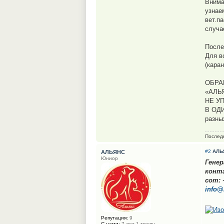
Внима
узнае
вет.п
случа
После
Для в
(кара
ОБРА
«АЛЬ
НЕ У
В ОДИ
разны
Послед
#2
АЛЬ
АЛЬЯНС
Юниор
Гене
конт
сот: 
info@
Репутация:
9
С нами:
7 лет 1 месяц