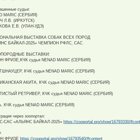
ашенные судьи:
D MARIC (СЕРБИЯ)
 Л.В. (ИРКУТСК)
ОВА Е.В. (УЛАН-УДЭ)
ОНАЛЬНАЯ ВЫСТАВКА СОБАК ВСЕХ ПОРОД
ЯНС БАЙКАЛ-2025» ЧЕМПИОН РФЛС, САС.
ПОРОДНЫЕ ВЫСТАВКИ:
Н ФРИЗЕ,КЧК судья NENAD MARIC (СЕРБИЯ)
ГШНАУЦЕР, КЧК судья NENAD MARIC (СЕРБИЯ)
ИКАНСКАЯ АКИТА, КЧК судья NENAD MARIC (СЕРБИЯ)
ТИСТЫЙ РЕТРИВЕР, КЧК судья NENAD MARIC (СЕРБИЯ)
, КЧК судья NENAD MARIC (СЕРБИЯ)
трация через зоопортал:
С-САС «АЛЬЯНС БАЙКАЛ-2025»
https://zooportal.pro/show/16793330/#con
:
Н ФРИЗЕ
https://zooportal.pro/show/16793540/#content