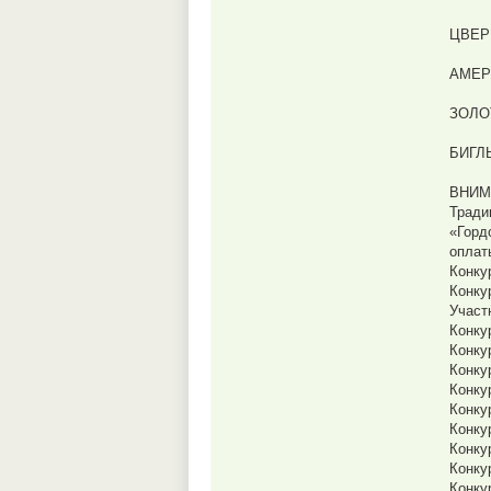
ЦВЕР
АМЕР
ЗОЛО
БИГЛ
ВНИМ
Тради
«Горд
оплат
Конку
Конку
Участ
Конку
Конку
Конку
Конку
Конку
Конку
Конку
Конку
Конку