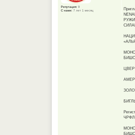
Репутация:
9
Пригл
С нами:
7 лет 1 месяц
NENA
РУЖИЧ
СИЛАК
НАЦИ
«АЛЬ
МОНО
БИШО
ЦВЕР
АМЕР
ЗОЛО
БИГЛЬ
Регис
ЧРФЛ
МОНО
БИШО