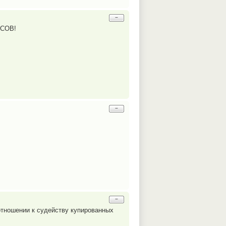
−
СОВ!
−
−
отношении к судейству купированных