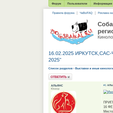
Форум
Пользователи
Информация
Правила форума
ЧаВо/FAQ
Реклама н
Соба
реги
Киноло
16.02.2025 ИРКУТСК,САС
2025"
Список разделов
›
Выставки и иные кинолог
Ответить
#1
АЛЬ
АЛЬЯНС
Юниор
ПРИГ
16 ФЕ
Место