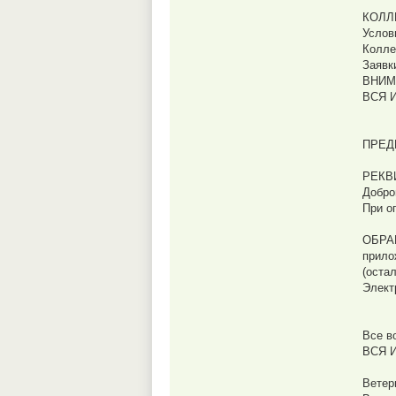
КОЛЛ
Услов
Колле
Заявк
ВНИМ
ВСЯ И
ПРЕД
РЕКВ
Добро
При о
ОБРА
прило
(оста
Элект
Все в
ВСЯ 
Ветер