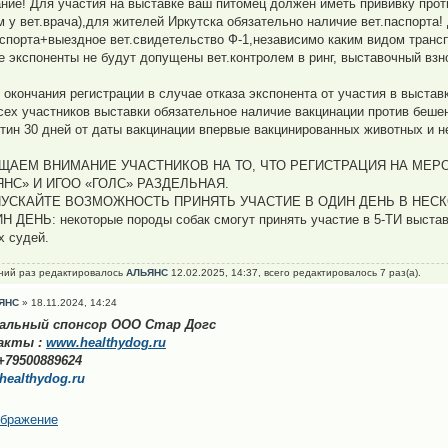
ние! Для участия на выставке ваш питомец должен иметь прививку прот
м у вет.врача),для жителей Иркутска обязательно наличие вет.паспорта!
аспорта+выездное вет.свидетельство Ф-1,независимо каким видом транс
е экспоненты не будут допущены вет.контролем в ринг, выставочный взн
 окончания регистрации в случае отказа экспонента от участия в выстав
сех участников выставки обязательное наличие вакцинации против беше
нтин 30 дней от даты вакцинации впервые вакцинированных животных и н
ЩАЕМ ВНИМАНИЕ УЧАСТНИКОВ НА ТО, ЧТО РЕГИСТРАЦИЯ НА МЕР
ЯНС» И ИГОО «ГОЛС» РАЗДЕЛЬНАЯ.
ПУСКАЙТЕ ВОЗМОЖНОСТЬ ПРИНЯТЬ УЧАСТИЕ В ОДИН ДЕНЬ В НЕС
Н ДЕНЬ: некоторые породы собак смогут принять участие в 5-ТИ выстав
х судей.
ний раз редактировалось
АЛЬЯНС
12.02.2025, 14:37, всего редактировалось 7 раз(а).
ЯНС
» 18.11.2024, 14:24
ральный спонсор ООО Стар Догс
акты :
www.healthydog.ru
+79500889624
healthydog.ru