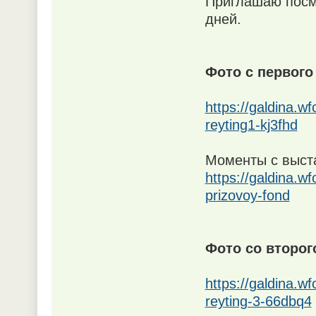
Приглашаю посм
дней.
Фото с первого
https://galdina.w
reyting1-kj3fhd
Моменты с выст
https://galdina.wf
prizovoy-fond
Фото со второг
https://galdina.w
reyting-3-66dbq4