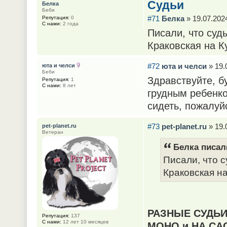
Судьи
Белка
Беби
#71
Белка
» 19.07.2024
Репутация:
0
С нами:
2 года
Писали, что судь
Краковская на Ку
#72
юта и челси
» 19.
юта и челси
Беби
Здравствуйте, б
Репутация:
1
С нами:
8 лет
грудным ребенко
сидеть, пожалуй
#73
pet-planet.ru
» 19.
pet-planet.ru
Ветеран
Белка писал(
Писали, что с
Краковская на 
РАЗНЫЕ СУДЬИ
Репутация:
137
С нами:
12 лет 10 месяцев
МОНО и НА САС 