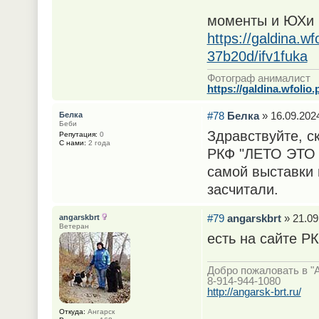
моменты и ЮХи
https://galdina.wf
37b20d/ifv1fuka
Фотограф анималист
https://galdina.wfolio.
#78
Белка
» 16.09.2024
Белка
Беби
Здравствуйте, 
Репутация:
0
С нами:
2 года
РКФ "ЛЕТО ЭТО 
самой выставки 
засчитали.
#79
angarskbrt
» 21.09
angarskbrt
Ветеран
есть на сайте РК
Добро пожаловать в "
8-914-944-1080
http://angarsk-brt.ru/
Откуда:
Ангарск