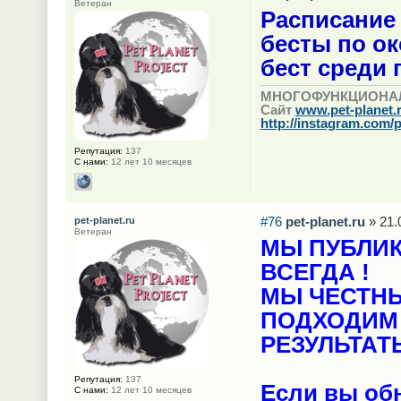
Ветеран
Расписание 
бесты по ок
бест среди
МНОГОФУНКЦИОНА
Сайт
www.pet-planet.
http://instagram.com/p
Репутация:
137
С нами:
12 лет 10 месяцев
#76
pet-planet.ru
» 21.
pet-planet.ru
Ветеран
МЫ ПУБЛИК
ВСЕГДА !
МЫ ЧЕСТН
ПОДХОДИМ 
РЕЗУЛЬТАТ
Репутация:
137
Если вы об
С нами:
12 лет 10 месяцев