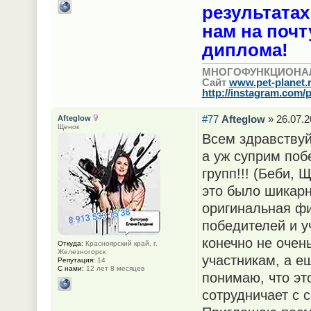
результатах
нам на поч
диплома!
МНОГОФУНКЦИОНА
Сайт
www.pet-planet.
http://instagram.com/p
#77
Afteglow
» 26.07.2
Afteglow
Щенок
Всем здравствуй
а уж суприм поб
групп!!! (Беби,
это было шикарн
оригинальная фи
победителей и у
конечно не очень
Откуда:
Красноярский край, г.
Железногорск
участникам, а е
Репутация:
14
С нами:
12 лет 8 месяцев
понимаю, что эт
сотрудничает с 