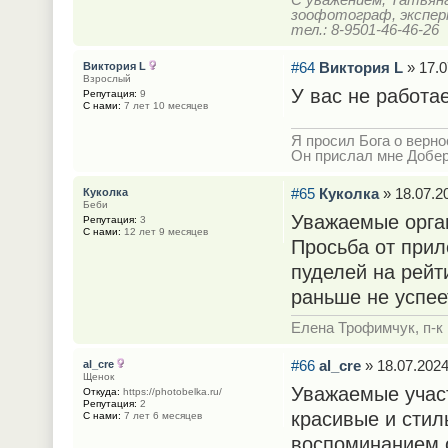
зоофотограф, экспе
тел.: 8-9501-46-46-26
#64
Виктория L
» 17.0
Виктория L
Взрослый
У вас не работае
Репутация:
9
С нами:
7 лет 10 месяцев
Я просил Бога о верно
Он прислал мне Добе
#65
Куколка
» 18.07.20
Куколка
Беби
Уважаемые орга
Репутация:
3
С нами:
12 лет 9 месяцев
Просьба от прил
пуделей на рейт
раньше не успее
Елена Трофимчук, п-к 
#66
al_cre
» 18.07.2024
al_cre
Щенок
Уважаемые участ
Откуда:
https://photobelka.ru/
Репутация:
2
красивые и стил
С нами:
7 лет 6 месяцев
воспоминанием о