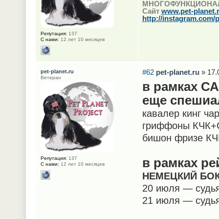
МНОГОФУНКЦИОНА
Сайт
www.pet-planet.
http://instagram.com/p
Репутация:
137
С нами:
12 лет 10 месяцев
#62
pet-planet.ru
» 17.
pet-planet.ru
Ветеран
в рамках СА
еще спешиа
кавалер кинг ча
гриффоны КЧК+С
бишон фризе КЧ
Репутация:
137
в рамках р
С нами:
12 лет 10 месяцев
​НЕМЕЦКИЙ БО
20 июля — судь
21 июля — судья