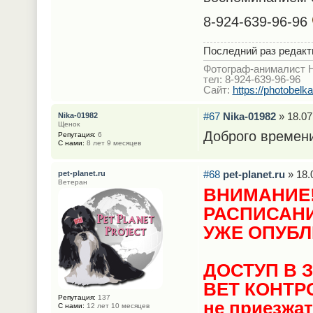
8-924-639-96-96
Последний раз редак
Фотограф-анималист 
тел: 8-924-639-96-96
Сайт:
https://photobelka
#67
Nika-01982
» 18.07
Nika-01982
Щенок
Доброго времени
Репутация:
6
С нами:
8 лет 9 месяцев
#68
pet-planet.ru
» 18.
pet-planet.ru
Ветеран
ВНИМАНИЕ
РАСПИСАНИ
УЖЕ ОПУБЛ
ДОСТУП В 
ВЕТ КОНТРО
Репутация:
137
не приезжат
С нами:
12 лет 10 месяцев