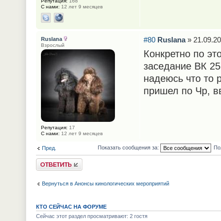
Репутация:
168
С нами:
12 лет 9 месяцев
#80
Ruslana
» 21.09.20
Ruslana
Взрослый
Конкретно по эт
заседание ВК 25
надеюсь что то 
пришел по Чр, в
Репутация:
17
С нами:
12 лет 9 месяцев
Показать сообщения за:
По
Пред.
Ответить
Вернуться в Анонсы кинологических мероприятий
КТО СЕЙЧАС НА ФОРУМЕ
Сейчас этот раздел просматривают: 2 гостя