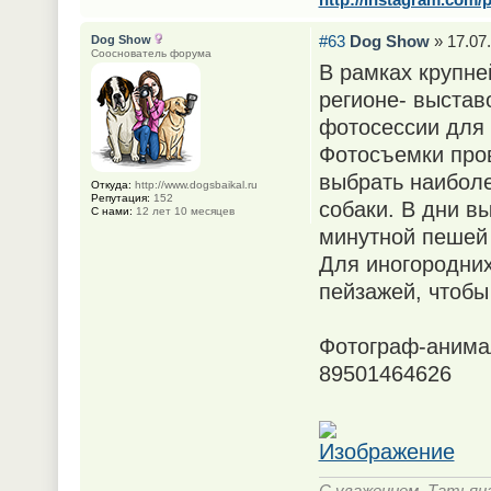
#63
Dog Show
» 17.07.
Dog Show
Сооснователь форума
В рамках крупне
регионе- выстав
фотосессии для 
Фотосъемки пров
выбрать наиболе
Откуда:
http://www.dogsbaikal.ru
Репутация:
152
собаки. В дни в
С нами:
12 лет 10 месяцев
минутной пешей 
Для иногородних
пейзажей, чтобы
Фотограф-анима
89501464626
С уважением, Татьян