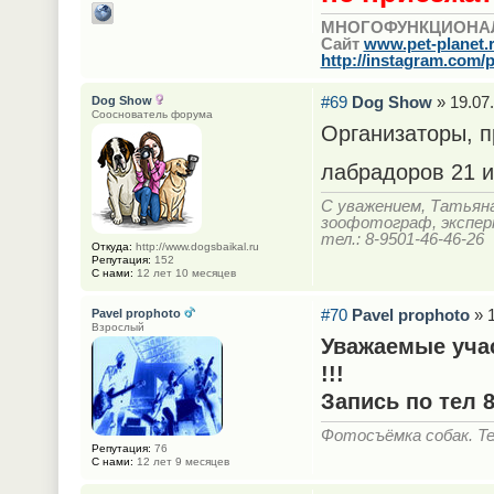
МНОГОФУНКЦИОНА
Сайт
www.pet-planet.
http://instagram.com/p
#69
Dog Show
» 19.07.
Dog Show
Сооснователь форума
Организаторы, п
лабрадоров 21 и
С уважением, Татьян
зоофотограф, экспе
тел.: 8-9501-46-46-26
Откуда:
http://www.dogsbaikal.ru
Репутация:
152
С нами:
12 лет 10 месяцев
#70
Pavel prophoto
» 1
Pavel prophoto
Взрослый
Уважаемые учас
!!!
Запись по тел 
Фотосъёмка собак. Тел
Репутация:
76
С нами:
12 лет 9 месяцев