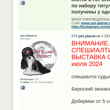
по набору титу
получены у од
МНОГОФУНКЦИОНА
Сайт
www.pet-planet.
http://instagram.com/p
#74
pet-planet.ru
» 19.
pet-planet.ru
Ветеран
ВНИМАНИЕ.
СПЕШИАЛТ
ВЫСТАВКА СА
июля 2024
спешиалти судь
Репутация:
137
С нами:
12 лет 10 месяцев
Бернский зеннен
Доберман от 5 