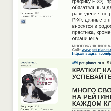
графику РКФ) п
обязательным дл
разведение по р
Репутация:
137
С нами:
12 лет 10 месяцев
РКФ, данные о п
вносятся в родо
престижа, кроме
ограничена
МНОГОФУНКЦИОНА
Сайт
www.pet-planet.
http://instagram.com/p
#59
pet-planet.ru
» 15.
pet-planet.ru
Ветеран
КРАТКИЕ К
УСПЕВАЙТЕ
МНОГО СВ
НА РЕЙТИН
КАЖДОМ КЛ
Репутация:
137
С нами:
12 лет 10 месяцев