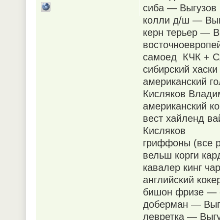
сиба — Выгузов 
колли д/ш — Выг
керн терьер — В
восточноевропе
самоед КЧК + С
сибирский хаск
американский го
Кисляков Влади
американский к
вест хайленд в
Кисляков
гриффоны (все р
вельш корги кар
кавалер кинг ча
английский коке
бишон фризе — с
доберман — Выг
левретка — Выгу