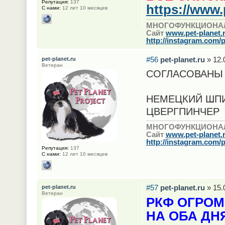
Репутация:
137
https://www.
С нами:
12 лет 10 месяцев
МНОГОФУНКЦИОНА
Сайт
www.pet-planet.
http://instagram.com/p
#56
pet-planet.ru
» 12.
pet-planet.ru
Ветеран
СОГЛАСОВАНЫ
НЕМЕЦКИЙ ШП
ЦВЕРГПИНЧЕР
МНОГОФУНКЦИОНА
Сайт
www.pet-planet.
http://instagram.com/p
Репутация:
137
С нами:
12 лет 10 месяцев
#57
pet-planet.ru
» 15.
pet-planet.ru
Ветеран
РКФ ОГРОМ
НА ОБА ДН