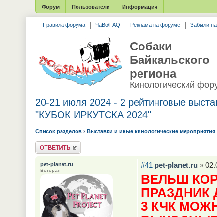
Форум
Пользователи
Информация
Правила форума
ЧаВо/FAQ
Реклама на форуме
Забыли па
Собаки
Байкальского
региона
Кинологический фор
20-21 июля 2024 - 2 рейтинговые выст
"КУБОК ИРКУТСКА 2024"
Список разделов
›
Выставки и иные кинологические мероприятия
Ответить
#41
pet-planet.ru
» 02.
pet-planet.ru
Ветеран
ВЕЛЬШ КОР
ПРАЗДНИК 
3 КЧК МОЖ