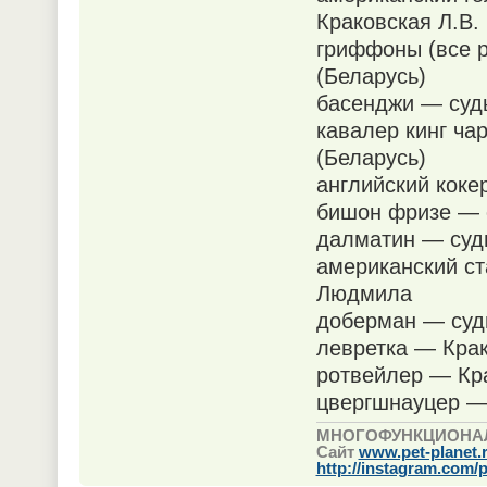
Краковская Л.В.
гриффоны (все 
(Беларусь)
басенджи — суд
кавалер кинг ча
(Беларусь)
английский коке
бишон фризе — 
далматин — суд
американский с
Людмила
доберман — суд
левретка — Кра
ротвейлер — Кр
цвергшнауцер — 
МНОГОФУНКЦИОНА
Сайт
www.pet-planet.
http://instagram.com/p