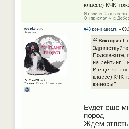
классе) КЧК тож
Я просил Бога о верно
Он прислал мне Добе
#48
pet-planet.ru
» 09.
pet-planet.ru
Ветеран
Виктория L п
Здравствуйте
Подскажите, 
на рейтинг 1 
И ещё вопрос,
классе) КЧК т
Репутация:
137
юниоры?
С нами:
12 лет 10 месяцев
Будет еще м
пород
Ждем ответы