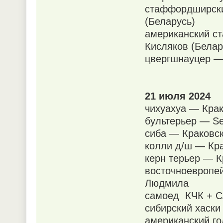
стаффордширски
(Беларусь)
американский с
Кисляков (Белар
цвергшнауцер —
21 июля 2024
чихуахуа — Кра
бультерьер — S
сиба — Краковс
колли д/ш — Кр
керн терьер — 
восточноевропе
Людмила
самоед КЧК + СА
сибирский хаск
американский го