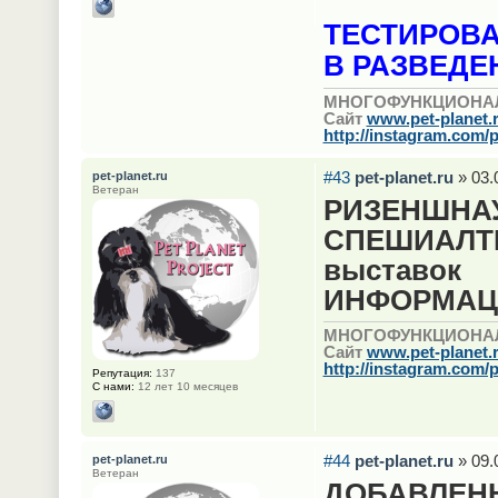
ТЕСТИРОВА
В РАЗВЕДЕН
МНОГОФУНКЦИОНА
Сайт
www.pet-planet.
http://instagram.com/p
#43
pet-planet.ru
» 03.
pet-planet.ru
Ветеран
РИЗЕНШНАУ
СПЕШИАЛТИ 
выставок
ИНФОРМАЦИ
МНОГОФУНКЦИОНА
Сайт
www.pet-planet.
http://instagram.com/p
Репутация:
137
С нами:
12 лет 10 месяцев
#44
pet-planet.ru
» 09.
pet-planet.ru
Ветеран
ДОБАВЛЕН