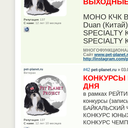
ВЫХОДНЫ
МОНО КЧК В
Репутация:
137
Duan (Китай)
С нами:
12 лет 10 месяцев
SPECIALTY К
SPECIALTY К
МНОГОФУНКЦИОНА
Сайт
www.pet-planet.
http://instagram.com/p
#42
pet-planet.ru
» 03.
pet-planet.ru
Ветеран
КОНКУРСЫ 
ДНЯ
в рамках РЕЙТИ
конкурсы (запис
БАЙКАЛЬСКИЙ 
КОНКУРС ЮНЫ
Репутация:
137
КОНКУРС ЧЕМ
С нами:
12 лет 10 месяцев