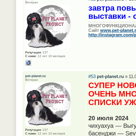
Ветеран
завтра пов
выставки - 
МНОГОФУНКЦИОНА
Сайт
www.pet-planet.
http://instagram.com/p
Репутация:
137
С нами:
12 лет 10 месяцев
#53
pet-planet.ru
» 11.
pet-planet.ru
Ветеран
СУПЕР НОВ
ОЧЕНЬ МНО
СПИСКИ УЖ
20 июля 2024
чихуахуа — Выгу
Репутация:
137
басенджи — Sev
С нами:
12 лет 10 месяцев