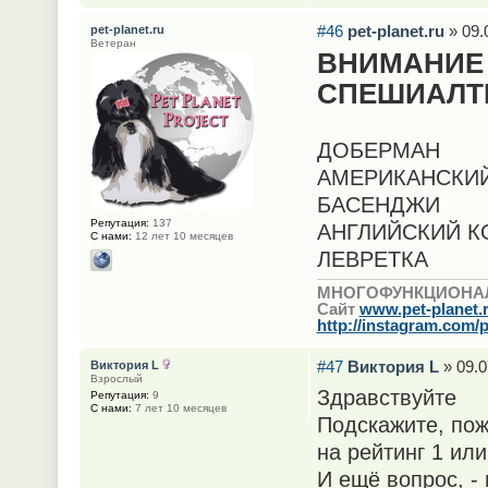
#46
pet-planet.ru
» 09.
pet-planet.ru
Ветеран
ВНИМАНИЕ
СПЕШИАЛТ
ДОБЕРМАН
АМЕРИКАНСКИЙ
БАСЕНДЖИ
Репутация:
137
АНГЛИЙСКИЙ К
С нами:
12 лет 10 месяцев
ЛЕВРЕТКА
МНОГОФУНКЦИОНА
Сайт
www.pet-planet.
http://instagram.com/p
#47
Виктория L
» 09.0
Виктория L
Взрослый
Здравствуйте
Репутация:
9
С нами:
7 лет 10 месяцев
Подскажите, по
на рейтинг 1 ил
И ещё вопрос, -