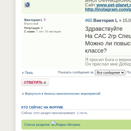
МНОГОФУНКЦИОНА
Сайт
www.pet-planet.
http://instagram.com/p
#60
Виктория L
» 15.0
Виктория L
Взрослый
Здравствуйте
Репутация:
9
С нами:
7 лет 10 месяцев
На САС 2гр Спеш
Можно ли повыс
классе?
Я просил Бога о верно
Он прислал мне Добе
Показать сообщения за:
По
Пред.
Ответить
Вернуться в Анонсы кинологических мероприятий
КТО СЕЙЧАС НА ФОРУМЕ
Сейчас этот раздел просматривают: 1 гость
Список разделов