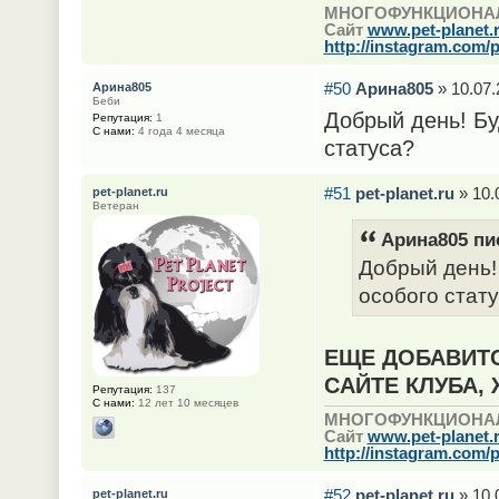
МНОГОФУНКЦИОНА
Сайт
www.pet-planet.
http://instagram.com/p
#50
Арина805
» 10.07.
Арина805
Беби
Добрый день! Бу
Репутация:
1
С нами:
4 года 4 месяца
статуса?
#51
pet-planet.ru
» 10.
pet-planet.ru
Ветеран
Арина805 пис
Добрый день!
особого стат
ЕЩЕ ДОБАВИТС
САЙТЕ КЛУБА,
Репутация:
137
С нами:
12 лет 10 месяцев
МНОГОФУНКЦИОНА
Сайт
www.pet-planet.
http://instagram.com/p
#52
pet-planet.ru
» 10.
pet-planet.ru