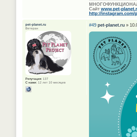
МНОГОФУНКЦИОНА
Сайт
www.pet-planet.
http://instagram.com/p
#49
pet-planet.ru
» 10.
pet-planet.ru
Ветеран
Репутация:
137
С нами:
12 лет 10 месяцев