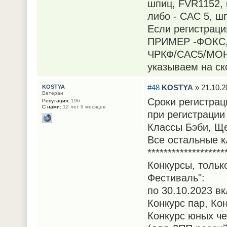
шпиц, FVR1152, 
либо - САС 5, ш
Если регистрация
ПРИМЕР -ФОКС, 
ЧРКФ/САС5/МОНО
указываем на ск
#48
KOSTYA
» 21.10.2
KOSTYA
Ветеран
Сроки регистрац
Репутация:
196
С нами:
12 лет 9 месяцев
при регистрации
Классы Бэби, Ще
Все остальные к
*******************
Конкурсы, тольк
Фестиваль":
по 30.10.2023 в
Конкурс пар, Ко
Конкурс юных че