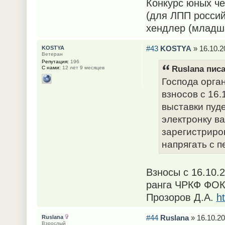
Конкурс юных че
(для ЛПП россий
хендлер (младша
#43
KOSTYA
» 16.10.2
KOSTYA
Ветеран
Репутация:
196
Ruslana писа
С нами:
12 лет 9 месяцев
Господа орга
взносов с 16.
выставки пуде
электронку ва
зарегистриров
напрягать с 
Взносы с 16.10.
ранга ЧРКФ ФОК
Прозоров Д.А.
h
#44
Ruslana
» 16.10.20
Ruslana
Взрослый