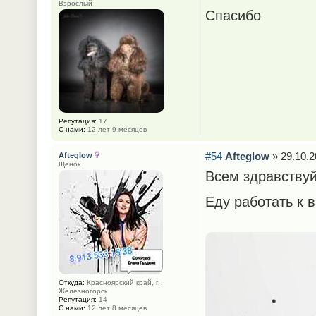
Взрослый
Спасибо
Репутация:
17
С нами:
12 лет 9 месяцев
#54
Afteglow
» 29.10.2
Afteglow
Щенок
Всем здравствуй
Еду работать к 
Откуда:
Красноярский край, г.
Железногорск
Репутация:
14
С нами:
12 лет 8 месяцев