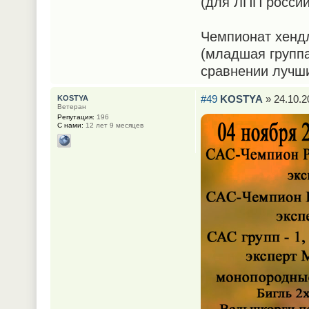
(для ЛПП россий
Чемпионат хенд
(младшая группа
сравнении лучши
#49
KOSTYA
» 24.10.2
KOSTYA
Ветеран
Репутация:
196
С нами:
12 лет 9 месяцев