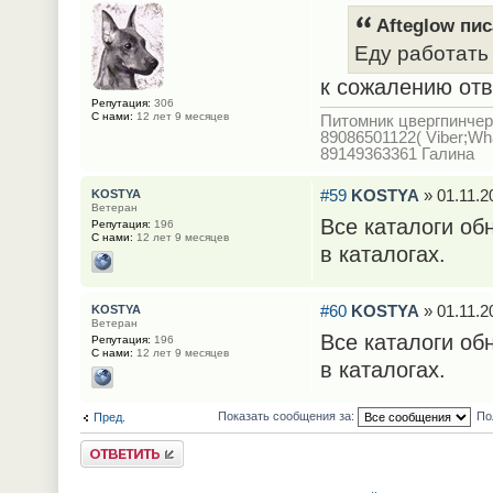
Afteglow пис
Еду работать 
к сожалению отв
Репутация:
306
С нами:
12 лет 9 месяцев
Питомник цвергпинче
89086501122( Viber;Wh
89149363361 Галина
#59
KOSTYA
» 01.11.2
KOSTYA
Ветеран
Все каталоги об
Репутация:
196
С нами:
12 лет 9 месяцев
в каталогах.
#60
KOSTYA
» 01.11.2
KOSTYA
Ветеран
Все каталоги об
Репутация:
196
С нами:
12 лет 9 месяцев
в каталогах.
Показать сообщения за:
По
Пред.
Ответить