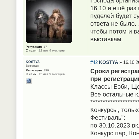
Господа организ
16.10 и ещё раз
пуделей будет с
ответа не было.
чтобы потом и в
выставкам.
Репутация:
17
С нами:
12 лет 9 месяцев
#42
KOSTYA
» 16.10.2
KOSTYA
Ветеран
Сроки регистра
Репутация:
196
С нами:
12 лет 9 месяцев
при регистраци
Классы Бэби, Ще
Все остальные к
*******************
Конкурсы, тольк
Фестиваль":
по 30.10.2023 в
Конкурс пар, Ко