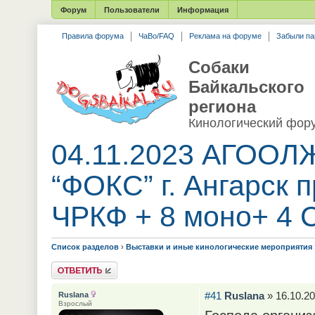
Форум
Пользователи
Информация
Правила форума
ЧаВо/FAQ
Реклама на форуме
Забыли па
Собаки
Байкальского
региона
Кинологический фор
04.11.2023 АГООЛ
“ФОКС” г. Ангарск 
ЧРКФ + 8 моно+ 4 
Список разделов
›
Выставки и иные кинологические мероприятия
Ответить
#41
Ruslana
» 16.10.20
Ruslana
Взрослый