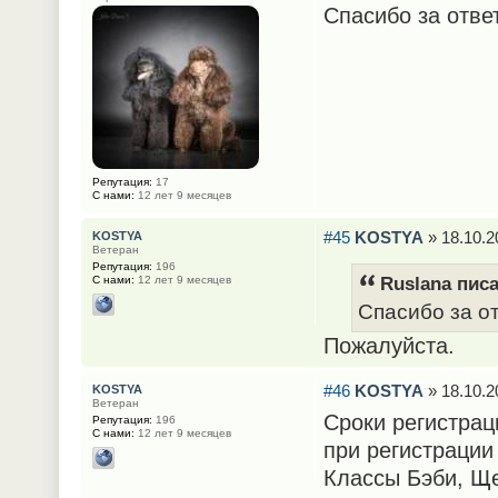
Спасибо за отве
Репутация:
17
С нами:
12 лет 9 месяцев
#45
KOSTYA
» 18.10.2
KOSTYA
Ветеран
Репутация:
196
Ruslana писа
С нами:
12 лет 9 месяцев
Спасибо за от
Пожалуйста.
#46
KOSTYA
» 18.10.2
KOSTYA
Ветеран
Сроки регистрац
Репутация:
196
С нами:
12 лет 9 месяцев
при регистрации
Классы Бэби, Ще