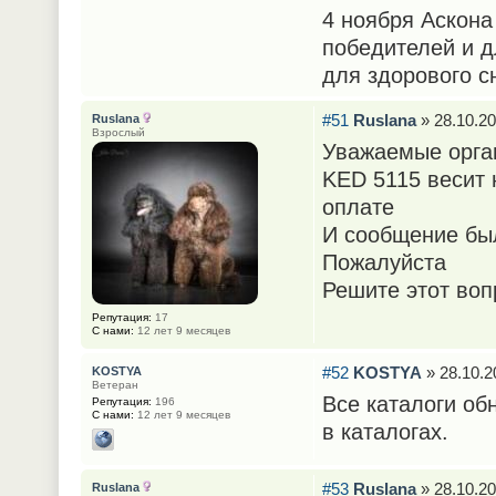
4 ноября Аскона
победителей и д
для здорового с
#51
Ruslana
» 28.10.20
Ruslana
Взрослый
Уважаемые орган
KED 5115 весит 
оплате
И сообщение был
Пожалуйста
Решите этот воп
Репутация:
17
С нами:
12 лет 9 месяцев
#52
KOSTYA
» 28.10.2
KOSTYA
Ветеран
Все каталоги об
Репутация:
196
С нами:
12 лет 9 месяцев
в каталогах.
#53
Ruslana
» 28.10.20
Ruslana