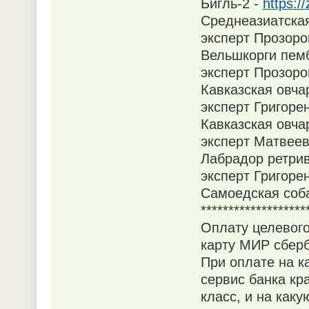
Бигль-2 -
https:/
Среднеазиатская
эксперт Прозоро
Вельшкорги пем
эксперт Прозоро
Кавказская овчар
эксперт Григоре
Кавказская овчар
эксперт Матвеев
Лабрадор ретри
эксперт Григоре
Самоедская соб
*******************
Оплату целевого
карту МИР сберб
При оплате на 
сервис банка кр
класс, и на как