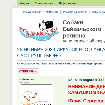
Форум
Пользователи
Информация
Правила форума
ЧаВо/FAQ
Реклама на форуме
Забыли па
Собаки
Байкальского
региона
Кинологический фор
26 НОЯБРЯ 2023,ИРКУТСК ИГОО АНГ
САС ГРУПП+МОНО
Список разделов
›
Выставки и иные кинологические мероприятия
Ответить
#21
club-angara
» 30.1
club-angara
Ветеран
ВНИМАНИЕ ДЕВ
КАМУШКОМ!!!О
Юлия Сергеевн