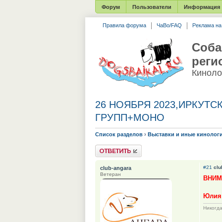
Форум
Пользователи
Информация
Правила форума
ЧаВо/FAQ
Реклама н
Соба
реги
Киноло
26 НОЯБРЯ 2023,ИРКУТС
ГРУПП+МОНО
Список разделов
›
Выставки и иные кинолог
Ответить
#21
clu
club-angara
Ветеран
ВНИМ
Юлия 
Никогда