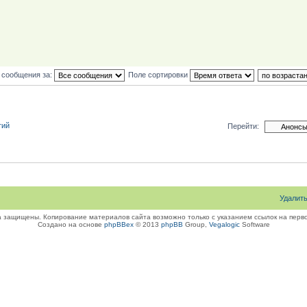
 сообщения за:
Поле сортировки
тий
Перейти:
Удалит
а защищены. Копирование материалов сайта возможно только с указанием ссылок на перво
Создано на основе
phpBBex
© 2013
phpBB
Group,
Vegalogic
Software