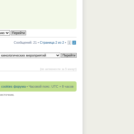
Сообщений: 21 •
Страница 2 из 2
•
1
2
(по активности за 5 минут)
ь cookies форума
• Часовой пояс: UTC + 8 часов
источник.