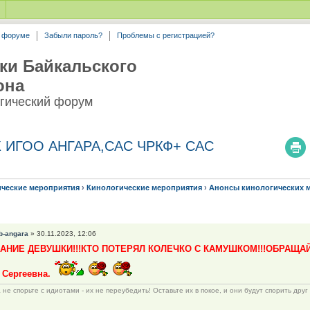
а форуме
Забыли пароль?
Проблемы с регистрацией?
ки Байкальского
она
гический форум
К ИГОО АНГАРА,САС ЧРКФ+ САС
ические мероприятия
›
Кинологические мероприятия
›
Анонсы кинологических 
b-angara
» 30.11.2023, 12:06
АНИЕ ДЕВУШКИ!!!КТО ПОТЕРЯЛ КОЛЕЧКО С КАМУШКОМ!!!ОБРАЩАЙТ
Сергеевна.
 не спорьте с идиотами - их не переубедить! Оставьте их в покое, и они будут спорить друг 