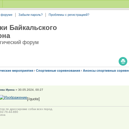
а форуме
Забыли пароль?
Проблемы с регистрацией?
ки Байкальского
она
гический форум
ические мероприятия
›
Спортивные соревнования
›
Анонсы спортивных соревн
ова Ирина
» 30.05.2024, 00:27
[/quote]
тор по дрессировке собак всех пород.
902-76-44-880
рина