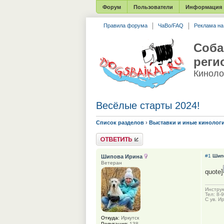
Форум
Пользователи
Информация
Правила форума
ЧаВо/FAQ
Реклама н
Соба
реги
Киноло
Весёлые старты 2024!
Список разделов
›
Выставки и иные кинолог
Ответить
#1
Шип
Шипова Ирина
Ветеран
quote]
Инструк
Тел: 8-
С ув. И
Откуда:
Иркутск
Репутация:
138