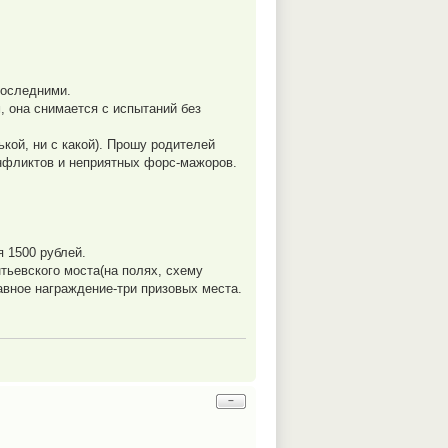
последними.
, она снимается с испытаний без
ькой, ни с какой). Прошу родителей
онфликтов и неприятных форс-мажоров.
я 1500 рублей.
тьевского моста(на полях, схему
авное награждение-три призовых места.
−