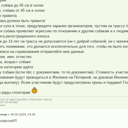
рии:
 собаки до 45 см в холке
, собаки от 45 см в холке
 правила.
бака должна быть привита!
ли сука в течке, предупредите заранее организаторов, пустим на трассу 
ли собака проявляет агрессию по отношению к другим собакам и к людям
ата регистрационного взноса.
ти до 14 лет на трассу не допускаются (ни с доброй собачкой, ни с мален
ить понимание, это делается исключительно для того, чтобы не было к
аписи на соревнования отправляйте мне данные:
ия, имя, отчество
а, возраст собаки
ую категорию идёте
у собаки (если пёс с документами, то по документам). Стоимость участи
нования будут проводиться в Жилкино на Полярной, не доезжая Иннокен
да выложу). Всем участникам будут предусмотрены призы и подарки! Гл
 рады спонсорам
тор по дрессировке собак всех пород.
902-76-44-880
рина
унчик
» 30.05.2024, 23:34
классно!!!