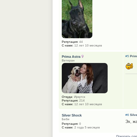
Репутация:
44
С нами:
12 лет 10 месяцев
#5
Prim
Prima Astra
Ветеран
Откуда:
Иркутск
Репутация:
214
С нами:
12 лет 10 месяцев
#6
Silv
Silver Shock
Беби
Эх, жа
Репутация:
0
С нами:
2 года 5 месяцев
Показать со