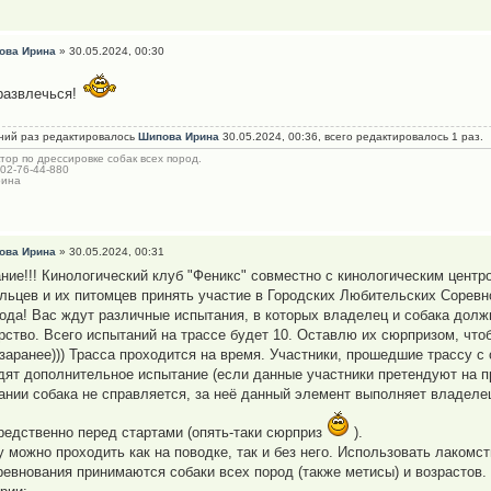
ова Ирина
» 30.05.2024, 00:30
развлечься!
ний раз редактировалось
Шипова Ирина
30.05.2024, 00:36, всего редактировалось 1 раз.
тор по дрессировке собак всех пород.
902-76-44-880
рина
ова Ирина
» 30.05.2024, 00:31
ние!!! Кинологический клуб "Феникс" совместно с кинологическим центр
льцев и их питомцев принять участие в Городских Любительских Соревн
года! Вас ждут различные испытания, в которых владелец и собака долж
рство. Всего испытаний на трассе будет 10. Оставлю их сюрпризом, что
 заранее))) Трасса проходится на время. Участники, прошедшие трассу 
дят дополнительное испытание (если данные участники претендуют на пр
ании собака не справляется, за неё данный элемент выполняет владеле
редственно перед стартами (опять-таки сюрприз
).
у можно проходить как на поводке, так и без него. Использовать лакомс
ревнования принимаются собаки всех пород (также метисы) и возрастов.