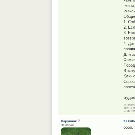
катего
-мини,
-макси
Общие
1. Со
2. Ес
3. Ес
возвр
4. Де
прояв
Для з
Фамил
Пород
В как
Кличк
Сорев
проез
Будем
Инструк
Тел: 8-
С ув. И
#4
Лар
Ларунчик
Чемпион
оооо, 