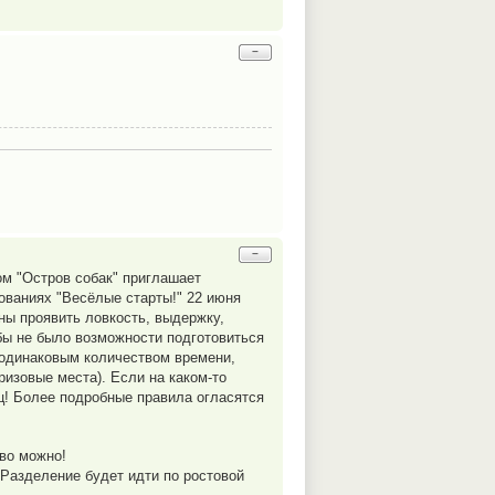
−
−
ом "Остров собак" приглашает
ованиях "Весёлые старты!" 22 июня
ны проявить ловкость, выдержку,
бы не было возможности подготовиться
с одинаковым количеством времени,
изовые места). Если на каком-то
ц! Более подробные правила огласятся
тво можно!
 Разделение будет идти по ростовой