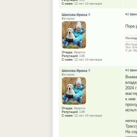
С нами:
12 лет 10 месяцев
#2
Шип
Шипова Ирина
Ветеран
Пора 
Послед
Инструк
Тел: 8-
С ув. И
Откуда:
Иркутск
Репутация:
138
С нами:
12 лет 10 месяцев
#3
Шип
Шипова Ирина
Ветеран
Внима
владе
2024 
масте
к ним
прохо
Откуда:
Иркутск
испыт
Репутация:
138
С нами:
12 лет 10 месяцев
непос
Трасс
На со