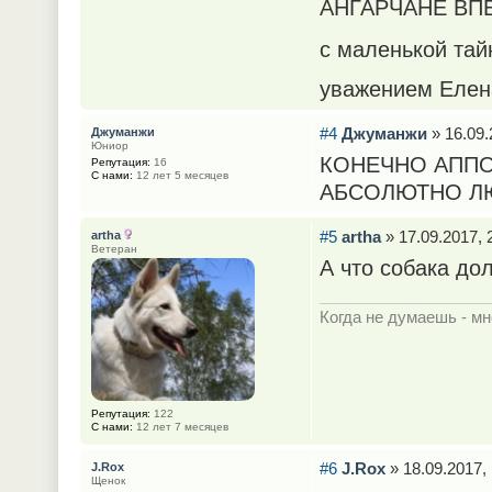
АНГАРЧАНЕ ВПЕР
с маленькой тай
уважением Елен
#4
Джуманжи
» 16.09.
Джуманжи
Юниор
КОНЕЧНО АПП
Репутация:
16
С нами:
12 лет 5 месяцев
АБСОЛЮТНО Л
#5
artha
» 17.09.2017, 
artha
Ветеран
А что собака дол
Когда не думаешь - мн
Репутация:
122
С нами:
12 лет 7 месяцев
#6
J.Rox
» 18.09.2017, 
J.Rox
Щенок