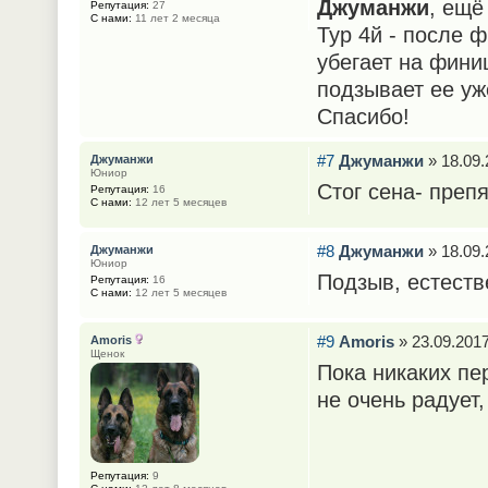
Джуманжи
, ещё
Репутация:
27
С нами:
11 лет 2 месяца
Тур 4й - после 
убегает на фини
подзывает ее у
Спасибо!
#7
Джуманжи
» 18.09.
Джуманжи
Юниор
Стог сена- преп
Репутация:
16
С нами:
12 лет 5 месяцев
#8
Джуманжи
» 18.09.
Джуманжи
Юниор
Подзыв, естест
Репутация:
16
С нами:
12 лет 5 месяцев
#9
Amoris
» 23.09.2017
Amoris
Щенок
Пока никаких пе
не очень радует,
Репутация:
9