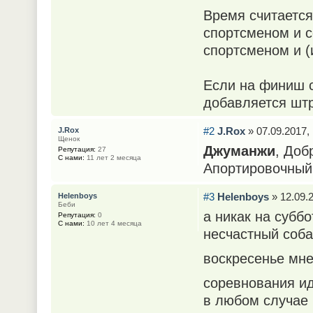
Время считается
спортсменом и 
спортсменом и (
Если на финиш 
добавляется штр
#2
J.Rox
» 07.09.2017, 
J.Rox
Щенок
Джуманжи
, Доб
Репутация:
27
С нами:
11 лет 2 месяца
Апортировочный
#3
Helenboys
» 12.09.2
Helenboys
Беби
а никак на суббо
Репутация:
0
С нами:
10 лет 4 месяца
несчастный собак
воскресенье мне
соревнования и
в любом случае 