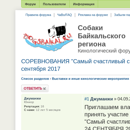
Форум
Пользователи
Информация
Правила форума
ЧаВо/FAQ
Реклама на форуме
Забыли па
Собаки
Байкальского
региона
Кинологический фор
СОРЕВНОВАНИЯ "Самый счастливый со
сентября 2017
Список разделов
›
Выставки и иные кинологические мероприятия
Ответить
#1
Джуманжи
» 04.09.
Джуманжи
Юниор
Приглашаем вла
Репутация:
16
С нами:
12 лет 5 месяцев
принять участие
"Самый счастли
24 СЕНТЯБРЯ 2