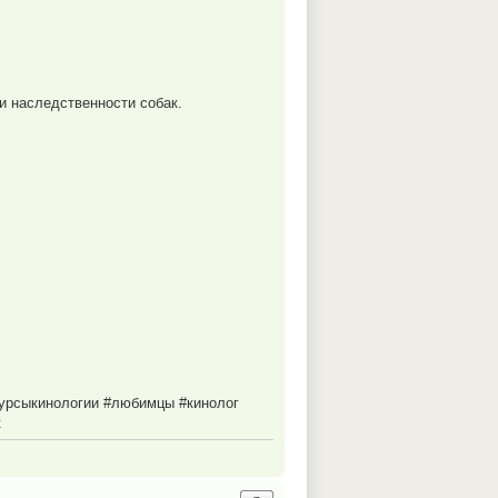
и наследственности собак.
курсыкинологии #любимцы #кинолог
к
−