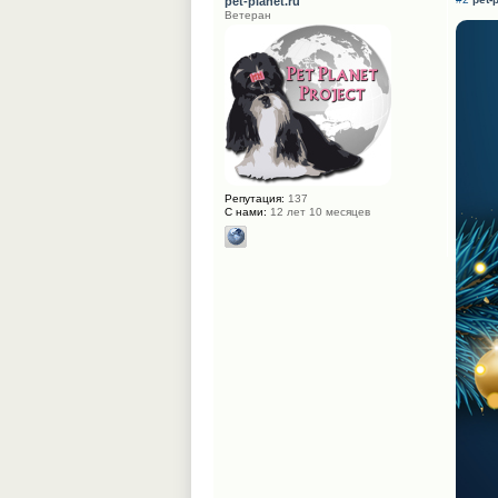
pet-planet.ru
Ветеран
Репутация:
137
С нами:
12 лет 10 месяцев