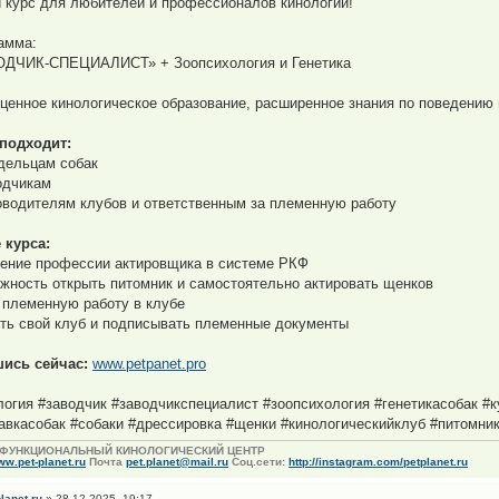
 курс для любителей и профессионалов кинологии!
амма:
ДЧИК-СПЕЦИАЛИСТ» + Зоопсихология и Генетика
ценное кинологическое образование, расширенное знания по поведению 
подходит:
дельцам собак
одчикам
оводителям клубов и ответственным за племенную работу
 курса:
ение профессии актировщика в системе РКФ
жность открыть питомник и самостоятельно актировать щенков
 племенную работу в клубе
ть свой клуб и подписывать племенные документы
ись сейчас:
www.petpanet.pro
логия #заводчик #заводчикспециалист #зоопсихология #генетикасобак #
авкасобак #собаки #дрессировка #щенки #кинологическийклуб #питомни
ФУНКЦИОНАЛЬНЫЙ КИНОЛОГИЧЕСКИЙ ЦЕНТР
w.pet-planet.ru
Почта
pet.planet@mail.ru
Соц.сети:
http://instagram.com/petplanet.ru
planet.ru
» 28.12.2025, 19:17