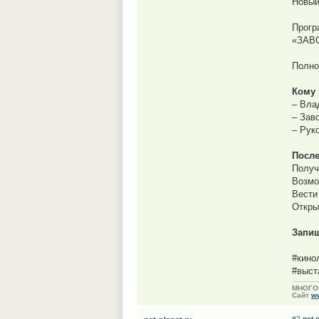
Новый
Прогр
«ЗАВО
Полно
Кому 
– Вла
– Зав
– Рук
После
Получ
Возмо
Вести
Откры
Запиш
#кино
#выст
МНОГО
Сайт
ww
#2
pet-