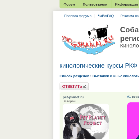
Форум
Пользователи
Информация
Правила форума
ЧаВо/FAQ
Реклама н
Соба
реги
Киноло
кинологические курсы РКФ
Список разделов
›
Выставки и иные кинолог
Ответить
#1
pet-
pet-planet.ru
Ветеран