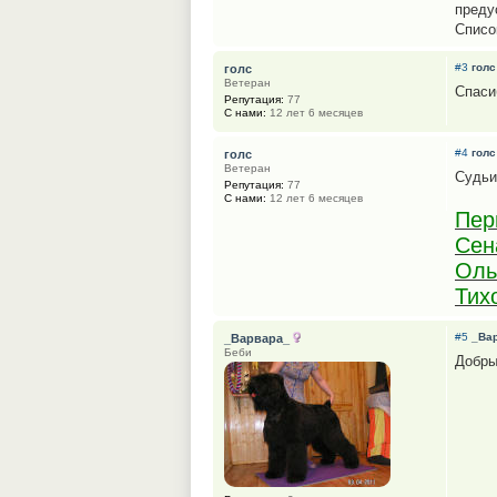
преду
Списо
#3
голс
голс
Ветеран
Спаси
Репутация:
77
С нами:
12 лет 6 месяцев
#4
голс
голс
Ветеран
Судьи
Репутация:
77
С нами:
12 лет 6 месяцев
Пер
Сен
Оль
Тих
#5
_Ва
_Варвара_
Беби
Добры