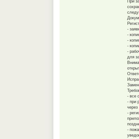
При з
сохра
следу
Докум
Регис
- зая
- коп
- коп
- коп
- раб
для з
Внима
откры
Ответ
Испра
Замен
Требо
- все
- при
через
- рег
прило
поздн
- пож
уведо