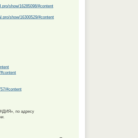
al.pro/show/16285098/#content
tal.pro/show/16300529/#content
ntent
/#content
757/#content
НДИЯ», по адресу
ни.