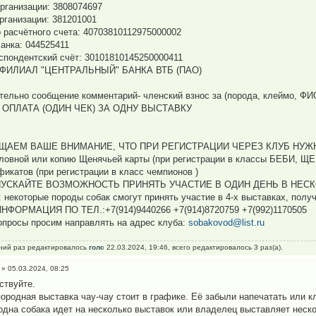
рганизации: 3808074697
рганизации: 381201001
 расчётного счета: 40703810112975000002
анка: 044525411
спондентский счёт: 30101810145250000411
: ФИЛИАЛ "ЦЕНТРАЛЬНЫЙ" БАНКА ВТБ (ПАО)
тельно сообщение комментарий- членский взнос за (порода, клеймо, ФИ
 ОПЛАТА (ОДИН ЧЕК) ЗА ОДНУ ВЫСТАВКУ
ЩАЕМ ВАШЕ ВНИМАНИЕ, ЧТО ПРИ РЕГИСТРАЦИИ ЧЕРЕЗ КЛУБ НУЖ
ловной или копию Щенячьей карты (при регистрации в классы БЕБИ, 
фикатов (при регистрации в класс чемпионов )
ПУСКАЙТЕ ВОЗМОЖНОСТЬ ПРИНЯТЬ УЧАСТИЕ В ОДИН ДЕНЬ В НЕС
 некоторые породы собак смогут принять участие в 4-х выставках, получ
НФОРМАЦИЯ ПО ТЕЛ.:+7(914)9440266 +7(914)8720759 +7(992)1170505
опросы просим направлять на адрес клуба:
sobakovod@list.ru
ний раз редактировалось
голс
22.03.2024, 19:46, всего редактировалось 3 раз(а).
» 05.03.2024, 08:25
ствуйте.
ородная выставка чау-чау стоит в графике. Её забыли напечатать или к
одна собака идет на несколько выставок или владелец выставляет нескол