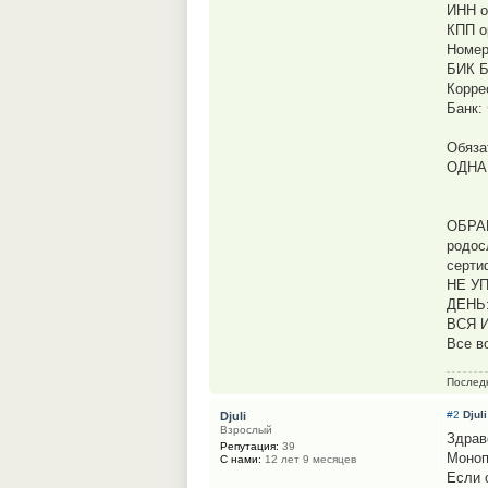
ИНН о
КПП о
Номер
БИК Б
Корре
Банк
Обяза
ОДНА
ОБРА
родос
серти
НЕ У
ДЕНЬ:
ВСЯ И
Все в
Послед
#2
Djuli
Djuli
Взрослый
Здрав
Репутация:
39
Моноп
С нами:
12 лет 9 месяцев
Если 