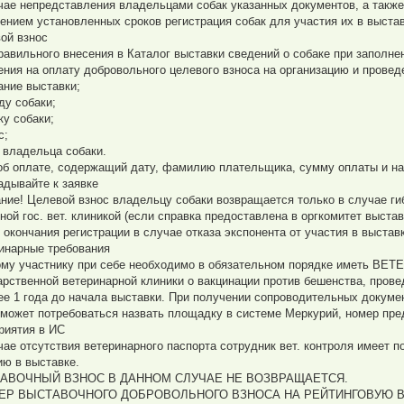
чае непредставления владельцами собак указанных документов, а также
ением установленных сроков регистрация собак для участия их в выста
ой взнос
равильного внесения в Каталог выставки сведений о собаке при заполне
ения на оплату добровольного целевого взноса на организацию и провед
вание выставки;
ду собаки;
ку собаки;
с;
 владельца собаки.
 об оплате, содержащий дату, фамилию плательщика, сумму оплаты и н
адывайте к заявке
ние! Целевой взнос владельцу собаки возвращается только в случае ги
ной гос. вет. клиникой (если справка предоставлена в оргкомитет выстав
 окончания регистрации в случае отказа экспонента от участия в выстав
инарные требования
му участнику при себе необходимо в обязательном порядке иметь В
арственной ветеринарной клиники о вакцинации против бешенства, прове
ее 1 года до начала выставки. При получении сопроводительных докумен
 может потребоваться назвать площадку в системе Меркурий, номер пре
риятия в ИС
чае отсутствия ветеринарного паспорта сотрудник вет. контроля имеет п
ию в выставке.
АВОЧНЫЙ ВЗНОС В ДАННОМ СЛУЧАЕ НЕ ВОЗВРАЩАЕТСЯ.
ЕР ВЫСТАВОЧНОГО ДОБРОВОЛЬНОГО ВЗНОСА НА РЕЙТИНГОВУЮ ВЫС