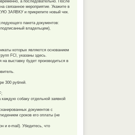
овременно, а последовательно. После
на связанное мероприятие. Укажите в
УЮ ЗАЯВКУ и прикрепите новый чек.
 следующего пакета документов:
 подписанный владельцем),
ификаты которых являются основанием
рупп FCI, указаны здесь.
 на выставку будет производиться в
явитель.
ре 300 рублей.
F;
а каждую собаку отдельной заявкой
 сканированных документов с
людением сроков его оплаты (не
 и e-mail). Убедитесь, что