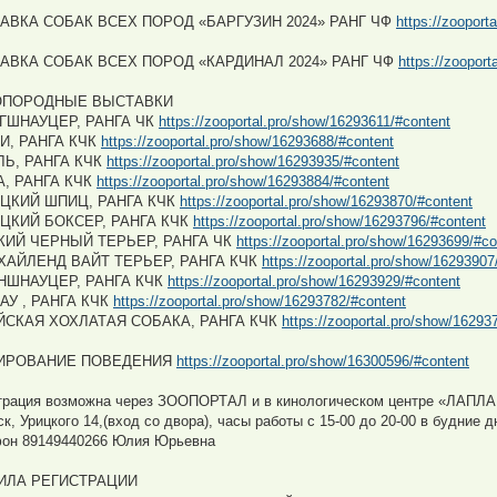
АВКА СОБАК ВСЕХ ПОРОД «БАРГУЗИН 2024» РАНГ ЧФ
https://zooport
АВКА СОБАК ВСЕХ ПОРОД «КАРДИНАЛ 2024» РАНГ ЧФ
https://zoopor
ПОРОДНЫЕ ВЫСТАВКИ
ГШНАУЦЕР, РАНГА ЧК
https://zooportal.pro/show/16293611/#content
И, РАНГА КЧК
https://zooportal.pro/show/16293688/#content
ЛЬ, РАНГА КЧК
https://zooportal.pro/show/16293935/#content
А, РАНГА КЧК
https://zooportal.pro/show/16293884/#content
ЦКИЙ ШПИЦ, РАНГА КЧК
https://zooportal.pro/show/16293870/#content
ЦКИЙ БОКСЕР, РАНГА КЧК
https://zooportal.pro/show/16293796/#content
КИЙ ЧЕРНЫЙ ТЕРЬЕР, РАНГА ЧК
https://zooportal.pro/show/16293699/#co
ХАЙЛЕНД ВАЙТ ТЕРЬЕР, РАНГА КЧК
https://zooportal.pro/show/16293907
НШНАУЦЕР, РАНГА КЧК
https://zooportal.pro/show/16293929/#content
АУ , РАНГА КЧК
https://zooportal.pro/show/16293782/#content
ЙСКАЯ ХОХЛАТАЯ СОБАКА, РАНГА КЧК
https://zooportal.pro/show/16293
ИРОВАНИЕ ПОВЕДЕНИЯ
https://zooportal.pro/show/16300596/#content
трация возможна через ЗООПОРТАЛ и в кинологическом центре «ЛАПЛА
к, Урицкого 14,(вход со двора), часы работы с 15-00 до 20-00 в будние д
он 89149440266 Юлия Юрьевна
ИЛА РЕГИСТРАЦИИ