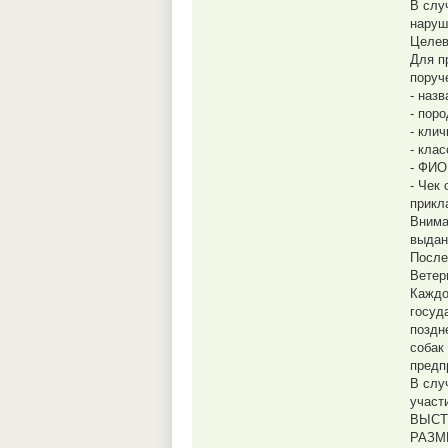
В слу
наруш
Целев
Для п
поруч
- наз
- поро
- клич
- клас
- ФИО
- Чек
прикл
Внима
выдан
После
Ветер
Каждо
госуд
поздн
собак
предп
В слу
участ
ВЫСТ
РАЗМ