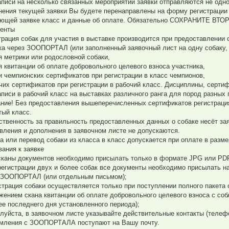
аписи на несколько связанных мероприятий заявки отправляются не одн
нения текущей заявки Вы будете перенаправлены на форму регистрации 
ющей заявке класс и данные об оплате. Обязательно СОХРАНИТЕ ВТОР
енты
трация собак для участия в выставке производится при предоставлении
вка через ЗООПОРТАЛ (или заполненный заявочный лист на одну собаку,
ия метрики или родословной собаки,
ия квитанции об оплате добровольного целевого взноса участника,
ии чемпионских сертификатов при регистрации в класс чемпионов,
очих сертификатов при регистрации в рабочий класс. Дисциплины, серт
аписи в рабочий класс на выставках различного ранга для пород разных г
ние! Без предоставления вышеперечисленных сертификатов регистрация
тый класс.
ственность за правильность предоставленных данных о собаке несёт за
вления и дополнения в заявочном листе не допускаются.
а или перевод собаки из класса в класс допускается при оплате в разме
вания к заявке
 сканы документов необходимо присылать только в формате JPG или PD
 регистрации двух и более собак все документы необходимо присылать н
 ЗООПОРТАЛ (или отдельным письмом);
истрация собаки осуществляется только при поступлении полного пакета
жением скана квитанции об оплате добровольного целевого взноса с соб
ее последнего дня установленного периода);
алуйста, в заявочном листе указывайте действительные контакты (телефон
мления с ЗООПОРТАЛА поступают на Вашу почту.