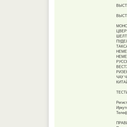
ВЫСТ
ВЫСТ
МОНО
ЦВЕР
ШЕЛТ
ПУДЕ
ТАКС
НЕМЕ
НЕМЕ
РУСС
ВЕСТ
РИЗЕ
ЧАУ Ч
КИТА
ТЕСТ
Регис
Иркутс
Телеф
ПРАВ