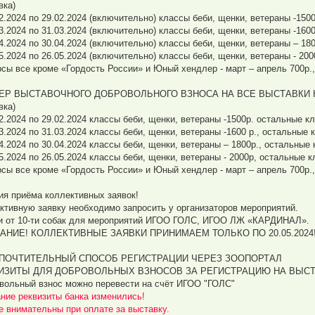
вка)
02.2024 по 29.02.2024 (включительно) классы беби, щенки, ветераны -150
03.2024 по 31.03.2024 (включительно) классы беби, щенки, ветераны -1600
04.2024 по 30.04.2024 (включительно) классы беби, щенки, ветераны – 180
05.2024 по 26.05.2024 (включительно) классы беби, щенки, ветераны - 200
рсы все кроме «Гордость России» и Юный хендлер - март – апрель 700р.,
ЕР ВЫСТАВОЧНОГО ДОБРОВОЛЬНОГО ВЗНОСА НА ВСЕ ВЫСТАВКИ КР
вка)
02.2024 по 29.02.2024 классы беби, щенки, ветераны -1500р. остальные к
3.2024 по 31.03.2024 классы беби, щенки, ветераны -1600 р., остальные 
4.2024 по 30.04.2024 классы беби, щенки, ветераны – 1800р., остальные 
05.2024 по 26.05.2024 классы беби, щенки, ветераны - 2000р, остальные к
рсы все кроме «Гордость России» и Юный хендлер - март – апрель 700р.,
ия приёма коллективных заявок!
ктивную заявку необходимо запросить у организаторов мероприятий.
и от 10-ти собак для мероприятий ИГОО ГОЛС, ИГОО ЛЖ «КАРДИНАЛ».
АНИЕ! КОЛЛЕКТИВНЫЕ ЗАЯВКИ ПРИНИМАЕМ ТОЛЬКО ПО 20.05.2024
ПОЧТИТЕЛЬНЫЙ СПОСОБ РЕГИСТРАЦИИ ЧЕРЕЗ ЗООПОРТАЛ
ИЗИТЫ ДЛЯ ДОБРОВОЛЬНЫХ ВЗНОСОВ ЗА РЕГИСТРАЦИЮ НА ВЫСТ
вольный взнос можно перевести на счёт ИГОО "ГОЛС"
ние реквизиты банка изменились!
е внимательны при оплате за выставку.