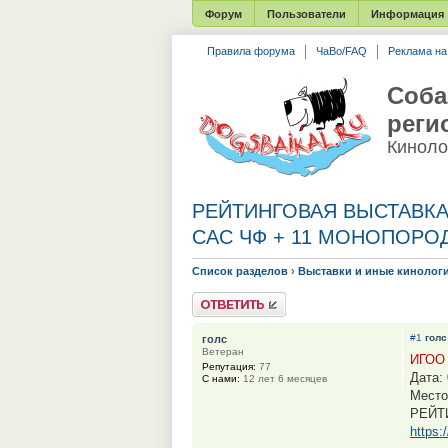
Форум
Пользователи
Информация
Правила форума
ЧаВо/FAQ
Реклама н
Соба
реги
Киноло
РЕЙТИНГОВАЯ ВЫСТАВКА 0
САС ЧФ + 11 МОНОПОРО
Список разделов
›
Выставки и иные кинолог
Ответить
#1
голс
голс
Ветеран
ИГОО
Репутация:
77
Дата: 
С нами:
12 лет 6 месяцев
Место
РЕЙТ
https: