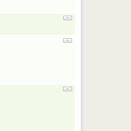
−
−
−