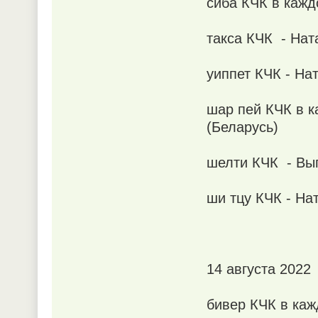
сиба КЧК в кажд
такса КЧК - Нат
уиппет КЧК - На
шар пей КЧК в к
(Беларусь)
шелти КЧК - Выг
ши тцу КЧК - На
14 августа 2022
бивер КЧК в каж