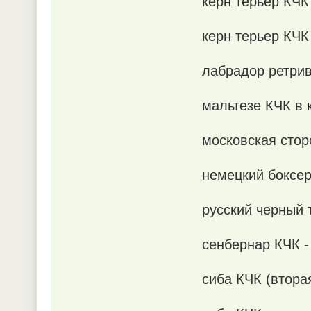
керн терьер КЧК
керн терьер КЧК
лабрадор ретрив
мальтезе КЧК в 
московская стор
немецкий боксер
русский черный 
сенбернар КЧК -
сиба КЧК (втора