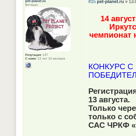
#15
pet-planet.ru
» 13.
pet-planet.ru
Ветеран
14 авгус
Иркутс
чемпионат 
Репутация:
137
С нами:
12 лет 10 месяцев
КОНКУРС С
ПОБЕДИТЕ
Регистрация
13 августа.
Только чере
только с со
САС ЧРКФ «К