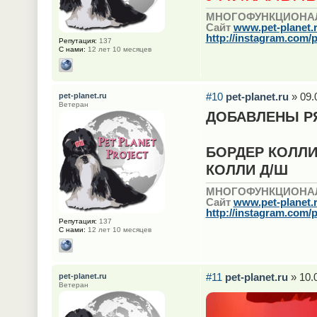
МНОГОФУНКЦИОНА
Сайт
www.pet-planet.
http://instagram.com/p
Репутация:
137
С нами:
12 лет 10 месяцев
#10
pet-planet.ru
» 09.
pet-planet.ru
Ветеран
ДОБАВЛЕНЫ РЯ
БОРДЕР КОЛЛ
КОЛЛИ Д/Ш
МНОГОФУНКЦИОНА
Сайт
www.pet-planet.
http://instagram.com/p
Репутация:
137
С нами:
12 лет 10 месяцев
#11
pet-planet.ru
» 10.
pet-planet.ru
Ветеран