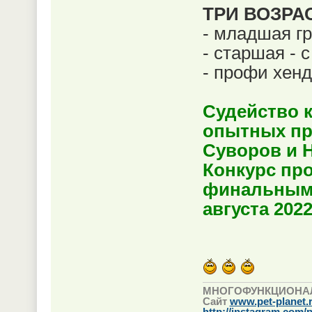
ТРИ ВОЗРА
- младшая гр
- старшая - с
- профи хенд
Судейство к
опытных пр
Суворов и 
Конкурс про
финальными
августа 202
МНОГОФУНКЦИОНА
Сайт
www.pet-planet.
http://instagram.com/p