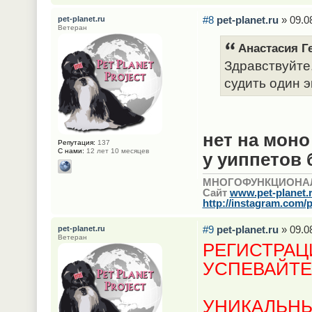
#8
pet-planet.ru
» 09.0
pet-planet.ru
Ветеран
Анастасия Ге
Здравствуйте
судить один 
нет на моно
Репутация:
137
С нами:
12 лет 10 месяцев
у уиппетов 
МНОГОФУНКЦИОНА
Сайт
www.pet-planet.
http://instagram.com/p
#9
pet-planet.ru
» 09.0
pet-planet.ru
Ветеран
РЕГИСТРАЦ
УСПЕВАЙТЕ
УНИКАЛЬНЫ