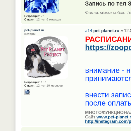
Запись по тел 
Фотосъёмка собак. Тел
Репутация:
76
С нами:
12 лет 9 месяцев
#14
pet-planet.ru
» 12.
pet-planet.ru
Ветеран
РАСПИСАНИ
https://zoop
внимание - н
принимаютс
Репутация:
137
С нами:
12 лет 10 месяцев
внести запис
после оплаты
МНОГОФУНКЦИОНА
Сайт
www.pet-planet.
http://instagram.com/p