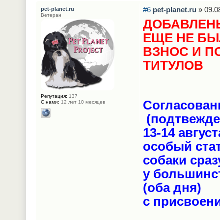
#6
pet-planet.ru
» 09.0
pet-planet.ru
Ветеран
ДОБАВЛЕНЫ
ЕЩЕ НЕ БЫ
ВЗНОС И П
ТИТУЛОВ
Репутация:
137
Согласован
С нами:
12 лет 10 месяцев
(подтвежде
13-14 авгус
особый ста
собаки сраз
у большинс
(оба дня)
с присвоен