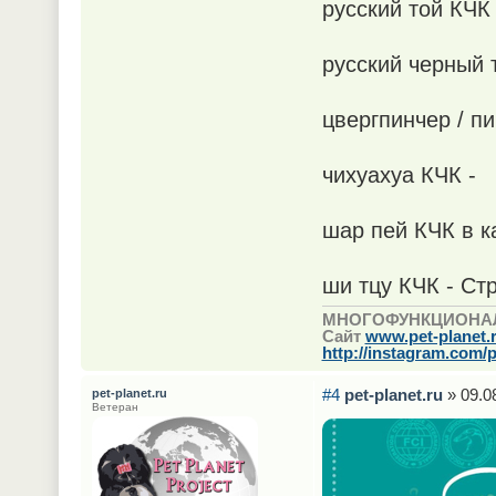
русский той КЧК
русский черный 
цвергпинчер / п
чихуахуа КЧК - 
шар пей КЧК в к
ши тцу КЧК - Ст
МНОГОФУНКЦИОНА
Сайт
www.pet-planet.
http://instagram.com/p
#4
pet-planet.ru
» 09.0
pet-planet.ru
Ветеран