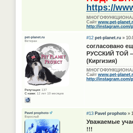
https://www
МНОГОФУНКЦИОНА
Сайт
www.pet-planet.
http://instagram.com/p
#12
pet-planet.ru
» 10.
pet-planet.ru
Ветеран
cогласовано е
РУССКИЙ ТОЙ — 
(Киргизия)
МНОГОФУНКЦИОНА
Сайт
www.pet-planet.
http://instagram.com/p
Репутация:
137
С нами:
12 лет 10 месяцев
#13
Pavel prophoto
» 1
Pavel prophoto
Взрослый
Уважаемые учас
!!!