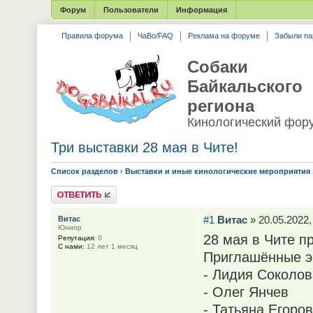
Форум
Пользователи
Информация
Правила форума
ЧаВо/FAQ
Реклама на форуме
Забыли па
Собаки
Байкальского
региона
Кинологический фор
Три выставки 28 мая в Чите!
Список разделов
›
Выставки и иные кинологические мероприятия
Ответить
#1
Витас
» 20.05.2022,
Витас
Юниор
28 мая в Чите п
Репутация:
0
С нами:
12 лет 1 месяц
Приглашённые э
- Лидия Соколов
- Олег Янчев
- Татьяна Егоро