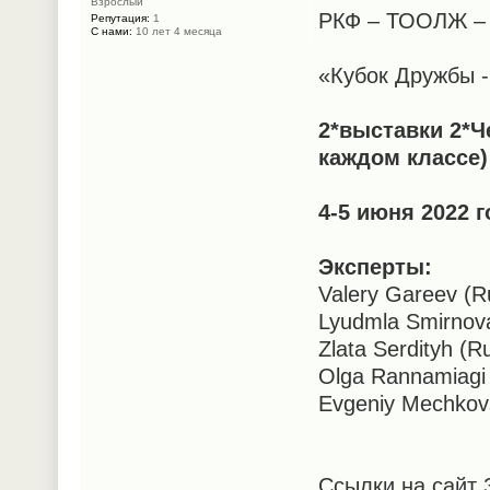
Взрослый
РКФ – ТООЛЖ –
Репутация:
1
С нами:
10 лет 4 месяца
«Кубок Дружбы -
2*выставки 2*Ч
каждом классе)
4-5 июня 2022 г
Эксперты:
Valery Gareev (Ru
Lyudmla Smirnova
Zlata Serdityh (Ru
Olga Rannamiagi 
Evgeniy Mechkovs
Ссылки на сайт 