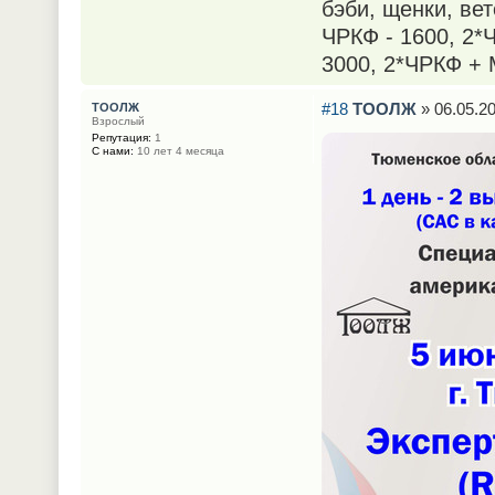
бэби, щенки, ве
ЧРКФ - 1600, 2
3000, 2*ЧРКФ + 
#18
ТООЛЖ
» 06.05.20
ТООЛЖ
Взрослый
Репутация:
1
С нами:
10 лет 4 месяца