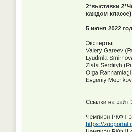
2*выставки 2*Ч
каждом классе)
5 июня 2022 го
Эксперты:
Valery Gareev (Ru
Lyudmla Smirnova
Zlata Serdityh (Ru
Olga Rannamiagi 
Evgeniy Mechkovs
Ссылки на сайт 
Чемпион РКФ I о
https://zooportal
Чемпион РКФ II 