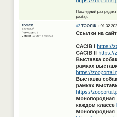
https://zooportal
Последний раз редак
раз(а).
#2
ТООЛЖ
» 01.02.202
ТООЛЖ
Взрослый
Ссылки на сайт
Репутация:
1
С нами:
10 лет 4 месяца
CACIB I
https://
CACIB II
https:/
Выставка собак
рамках выставк
https://zooportal
Выставка собак
рамках выставки
https://zooportal
Монопородная в
каждом классе
Монопородная 