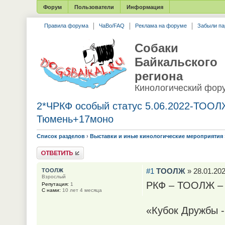
Форум
Пользователи
Информация
Правила форума
ЧаВо/FAQ
Реклама на форуме
Забыли па
Собаки
Байкальского
региона
Кинологический фор
2*ЧРКФ особый статус 5.06.2022-ТООЛ
Тюмень+17моно
Список разделов
›
Выставки и иные кинологические мероприятия
Ответить
#1
ТООЛЖ
» 28.01.202
ТООЛЖ
Взрослый
РКФ – ТООЛЖ –
Репутация:
1
С нами:
10 лет 4 месяца
«Кубок Дружбы -