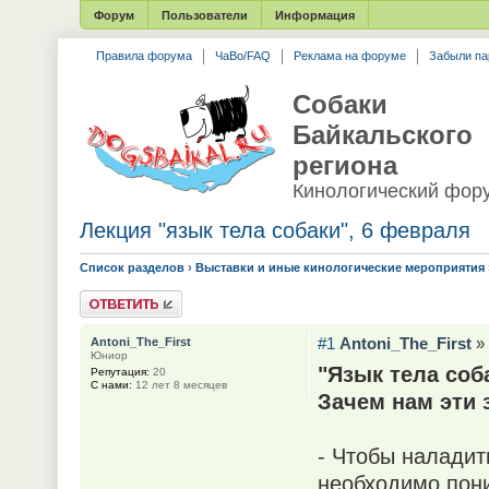
Форум
Пользователи
Информация
Правила форума
ЧаВо/FAQ
Реклама на форуме
Забыли па
Собаки
Байкальского
региона
Кинологический фор
Лекция "язык тела собаки", 6 февраля
Список разделов
›
Выставки и иные кинологические мероприятия
Ответить
#1
Antoni_The_First
» 
Antoni_The_First
Юниор
"Язык тела соб
Репутация:
20
С нами:
12 лет 8 месяцев
Зачем нам эти 
- Чтобы наладит
необходимо пони