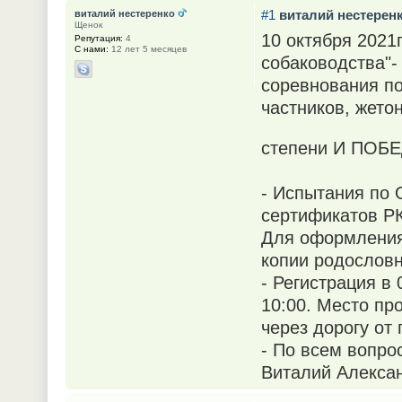
#1
виталий нестерен
виталий нестеренко
Щенок
10 октября 2021
Репутация:
4
С нами:
12 лет 5 месяцев
собаководства"
соревнования по
частников, жето
степени И ПО
- Испытания по 
сертификатов Р
Для оформления
копии родословн
- Регистрация в
10:00. Место пр
через дорогу от
- По всем вопро
Виталий Алекса