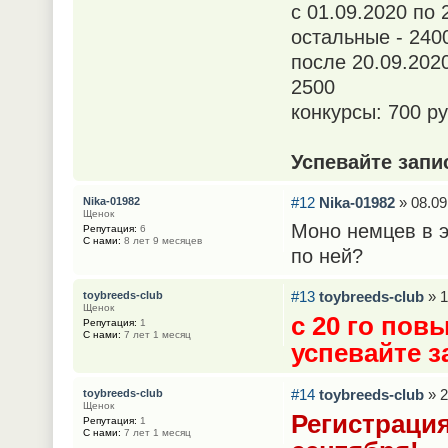
с 01.09.2020 по 
остальные - 240
после 20.09.202
2500
конкурсы: 700 р
Успевайте запи
#12
Nika-01982
» 08.09
Nika-01982
Щенок
Моно немцев в 
Репутация:
6
С нами:
8 лет 9 месяцев
по ней?
#13
toybreeds-club
» 1
toybreeds-club
Щенок
с 20 го пов
Репутация:
1
С нами:
7 лет 1 месяц
успевайте з
#14
toybreeds-club
» 2
toybreeds-club
Щенок
Регистрация
Репутация:
1
С нами:
7 лет 1 месяц