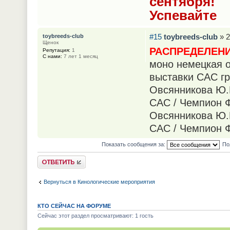
сентября!
Успевайте
#15
toybreeds-club
» 2
toybreeds-club
Щенок
РАСПРЕДЕЛЕНИ
Репутация:
1
С нами:
7 лет 1 месяц
моно немецкая о
выставки САС гру
Овсянникова Ю.
САС / Чемпион Ф
Овсянникова Ю.
САС / Чемпион Ф
Показать сообщения за:
По
Ответить
Вернуться в Кинологические мероприятия
КТО СЕЙЧАС НА ФОРУМЕ
Сейчас этот раздел просматривают: 1 гость