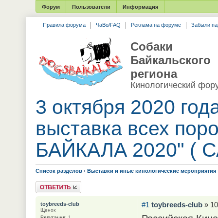
Форум
Пользователи
Информация
Правила форума
ЧаВо/FAQ
Реклама на форуме
Забыли па
Собаки
Байкальского
региона
Кинологический фор
3 октября 2020 год
выставка всех по
БАЙКАЛА 2020" ( С
Список разделов
›
Выставки и иные кинологические мероприятия
Ответить
#1
toybreeds-club
» 10
toybreeds-club
Щенок
Репутация:
1