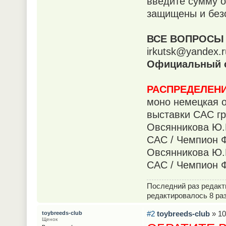
введите сумму о
защищены и без
ВСЕ ВОПРОСЫ 
irkutsk@yandex.
Официальный с
РАСПРЕДЕЛЕНИ
моно немецкая о
выставки САС гру
Овсянникова Ю.
САС / Чемпион Ф
Овсянникова Ю.
САС / Чемпион Ф
Последний раз редак
редактировалось 8 раз
#2
toybreeds-club
» 10
toybreeds-club
Щенок