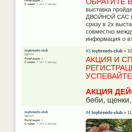
ОБРАТИТЕ 
Репутация:
1
С нами:
7 лет 1 месяц
выставка пройд
ДВОЙНОЙ САС (с
сразу в 2х выст
совместно межд
информация о вт
#3
toybreeds-club
» 10
toybreeds-club
Щенок
АКЦИЯ И С
Репутация:
1
С нами:
7 лет 1 месяц
РЕГИСТРА
УСПЕВАЙТЕ
АКЦИЯ ДЕЙ
беби, щенки,
#4
toybreeds-club
» 11
toybreeds-club
Щенок
Репутация:
1
С нами:
7 лет 1 месяц