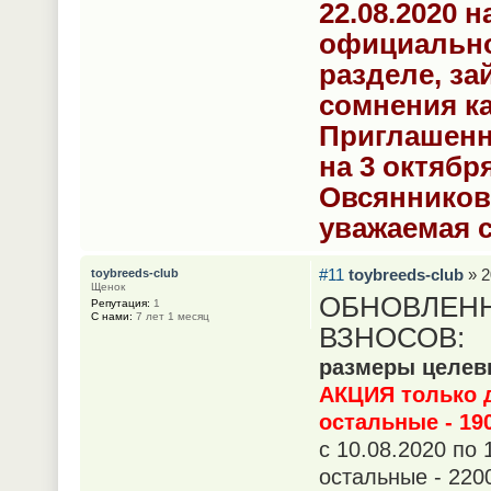
22.08.2020 н
официально
разделе, за
сомнения ка
Приглашенн
на 3 октябр
Овсянникова
уважаемая 
#11
toybreeds-club
» 2
toybreeds-club
Щенок
ОБНОВЛЕН
Репутация:
1
С нами:
7 лет 1 месяц
ВЗНОСОВ:
размеры целевы
АКЦИЯ только до
остальные - 19
с 10.08.2020 по 
остальные - 220