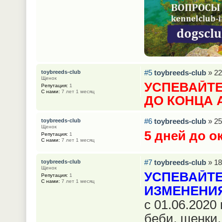
#5
toybreeds-club
» 22
toybreeds-club
Щенок
УСПЕВАЙТЕ
Репутация:
1
С нами:
7 лет 1 месяц
ДО КОНЦА 
#6
toybreeds-club
» 25
toybreeds-club
Щенок
5 дней до о
Репутация:
1
С нами:
7 лет 1 месяц
#7
toybreeds-club
» 18
toybreeds-club
Щенок
УСПЕВАЙТЕ
Репутация:
1
С нами:
7 лет 1 месяц
ИЗМЕНЕНИЯ
с 01.06.2020 
беби, щенки,