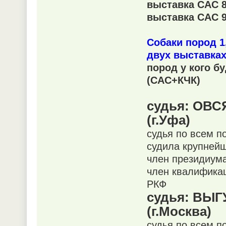
выставка CАС 8
выставка CАС 9
Собаки пород 1,
двух выставка
пород у кого б
(САС+КЧК)
судья: ОВ
(г.Уфа)
судья по всем п
судила крупнейш
член президиум
член квалификац
РКФ
судья: ВЫ
(г.Москва)
судья по всем п