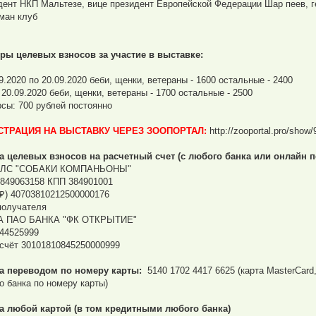
дент НКП Мальтезе, вице президент Европейской Федерации Шар пеев, 
ман клуб
ры целевых взносов за участие в выставке:
9.2020 по 20.09.2020 беби, щенки, ветераны - 1600 остальные - 2400
 20.09.2020 беби, щенки, ветераны - 1700 остальные - 2500
рсы: 700 рублей постоянно
СТРАЦИЯ НА ВЫСТАВКУ ЧЕРЕЗ ЗООПОРТАЛ:
http://zooportal.pro/show
а целевых взносов на расчетный счет (с любого банка или онлайн 
ЛС "СОБАКИ КОМПАНЬОНЫ"
849063158 КПП 384901001
(₽) 40703810212500000176
получателя
А ПАО БАНКА "ФК ОТКРЫТИЕ"
44525999
 счёт 30101810845250000999
а переводом по номеру карты:
5140 1702 4417 6625 (карта MasterCard
о банка по номеру карты)
а любой картой (в том кредитными любого банка)