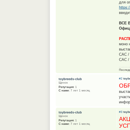
для о
https
введи
ВСЕ 
Офиц
РАСП
моно 
выста
САС /
САС /
Послед
#2
toyb
toybreeds-club
Щенок
ОБ
Репутация:
1
С нами:
7 лет 1 месяц
выста
участ
инфор
#3
toyb
toybreeds-club
Щенок
АКЦ
Репутация:
1
С нами:
7 лет 1 месяц
УС