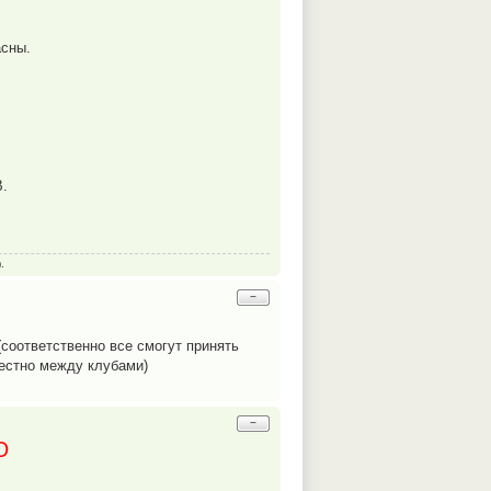
асны.
В.
.
−
оответственно все смогут принять
местно между клубами)
−
Ю