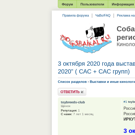
Форум
Пользователи
Информация
Правила форума
ЧаВо/FAQ
Реклама н
Соба
реги
Киноло
3 октября 2020 года выс
2020" ( САС + CAC групп)
Список разделов
›
Выставки и иные кинолог
Ответить
#1
toyb
toybreeds-club
Щенок
Росси
Репутация:
1
Росси
С нами:
7 лет 1 месяц
ИРКУ
3 о