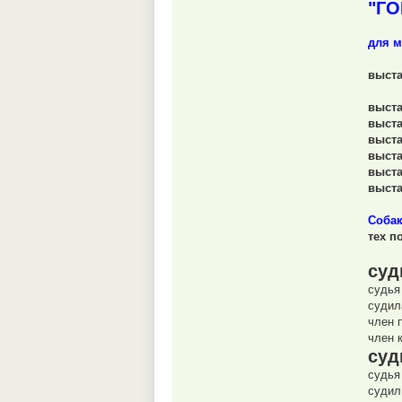
"ГО
для м
выста
выста
выста
выста
выста
выста
выста
Собак
тех п
суд
судья
судил
член 
член 
суд
судья
судил