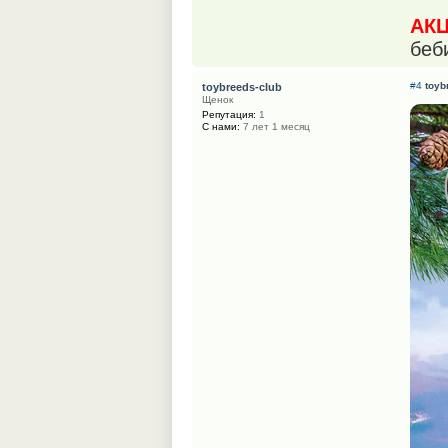
АК
беб
#4
toyb
toybreeds-club
Щенок
Репутация:
1
С нами:
7 лет 1 месяц