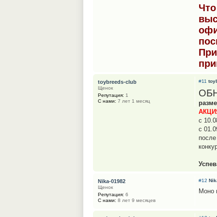
Что
выс
офи
пос
При
при
#11
toy
toybreeds-club
Щенок
ОБ
Репутация:
1
С нами:
7 лет 1 месяц
разме
АКЦИЯ
с 10.0
с 01.0
после
конку
Успев
#12
Nik
Nika-01982
Щенок
Моно 
Репутация:
6
С нами:
8 лет 9 месяцев