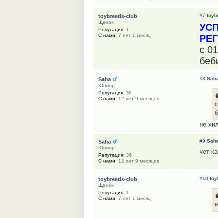
#7
toyb
toybreeds-club
Щенок
УС
Репутация:
1
С нами:
7 лет 1 месяц
РЕ
с 0
беб
#8
Sah
Saha
Юниор
Репутация:
36
С нами:
12 лет 9 месяцев
с
б
не хи
#9
Sah
Saha
Юниор
чет ка
Репутация:
36
С нами:
12 лет 9 месяцев
#10
toy
toybreeds-club
Щенок
Репутация:
1
С нами:
7 лет 1 месяц
н