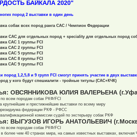
РДОСТЬ БАЙКАЛА 2020"
ногих пород 2 выставки в один день
вка собак всех пород ранга САС / Чемпион Федерации
вки САС для отдельных пород + speciality для отдельных пород со
вка САС 1 группы FCI
вка CАС 2 группы FCI
вка СAC 5 группы FCI
вка CАС 8 группы FCI
вка CАС 9 группы FCI
и пород 1,2,5,8 и 9 групп FCI смогут принять участие в двух выста
ород у кого будут спешиалити - тройные титулы (САС+КЧК)
ья: ОВСЯННИКОВА ЮЛИЯ ВАЛЕРЬЕНА (г.Уфа
 по всем породам собак РКФ/FCI
а крупнейшие и престижнейшие выставки по всему миру
президиума федерации РКФ - РФСС
квалификационной комиссии судей по экстерьеру собак РКФ
ья: ВЫГУЗОВ ИГОРЬ АНАТОЛЬЕВИЧ (г.Москв
 по всем породам собак РКФ/FCI
 в более чем 40 странах мира, на самых известных выставках, включая