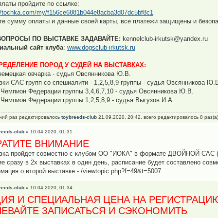
платы пройдите по ссылке:
://tochka.com/my/f156ce6881b044e8acba3d07dc5bf8c1
те сумму оплаты и данные своей карты, все платежи защищены и безоп
ВОПРОСЫ ПО ВЫСТАВКЕ ЗАДАВАЙТЕ:
kennelclub-irkutsk@yandex.ru
иальный сайт клуба
:
www.dogsclub-irkutsk.ru
РЕДЕЛЕНИЕ ПОРОД У СУДЕЙ НА ВЫСТАВКАХ:
немецкая овчарка - судья Овсянникова Ю.В.
вки САС групп со спешиалити - 1,2,5,8,9 группы - судья Овсянникова Ю.
 Чемпион Федерации группы 3,4,6,7,10 - судья Овсянникова Ю.В.
 Чемпион Федерации группы 1,2,5,8,9 - судья Выгузов И.А.
ний раз редактировалось
toybreeds-club
21.09.2020, 20:42, всего редактировалось 8 раз(а)
reeds-club
» 10.04.2020, 01:31
РАТИТЕ ВНИМАНИЕ
вка пройдет совместно с клубом ОО "ИОКА" в формате ДВОЙНОЙ САС (с
ие сразу в 2х выставках в один день, расписание будет составлено сов
мация о второй выставке - /viewtopic.php?f=49&t=5007
reeds-club
» 10.04.2020, 01:34
ИЯ И СПЕЦИАЛЬНАЯ ЦЕНА НА РЕГИСТРАЦИ
ПЕВАЙТЕ ЗАПИСАТЬСЯ И СЭКОНОМИТЬ