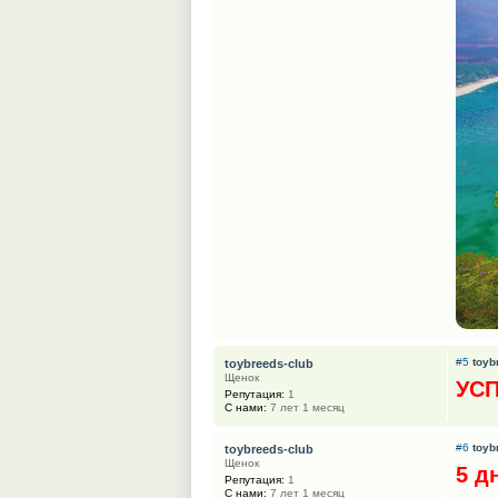
#5
toyb
toybreeds-club
Щенок
УСП
Репутация:
1
С нами:
7 лет 1 месяц
#6
toyb
toybreeds-club
Щенок
5 д
Репутация:
1
С нами:
7 лет 1 месяц