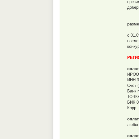
прези
добер
разме
с 01.0
после
конку
РЕГИ
оплат
ИРОО
ИНН 3
Счёт 
Банк 
ТОЧК
БИК 0
Корр.
оплат
любог
оплат