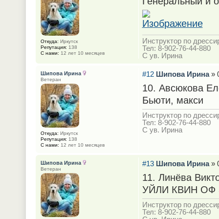
Генеральный и 
Инструктор по дрессир
Откуда:
Иркутск
Тел: 8-902-76-44-880
Репутация:
138
С нами:
12 лет 10 месяцев
С ув. Ирина
#12
Шипова Ирина
» 
Шипова Ирина
Ветеран
10. Авсюкова Ел
Бьюти, макси
Инструктор по дрессир
Тел: 8-902-76-44-880
С ув. Ирина
Откуда:
Иркутск
Репутация:
138
С нами:
12 лет 10 месяцев
#13
Шипова Ирина
» 
Шипова Ирина
Ветеран
11. Линёва Викт
УЙЛИ КВИН ОФ З
Инструктор по дрессир
Тел: 8-902-76-44-880