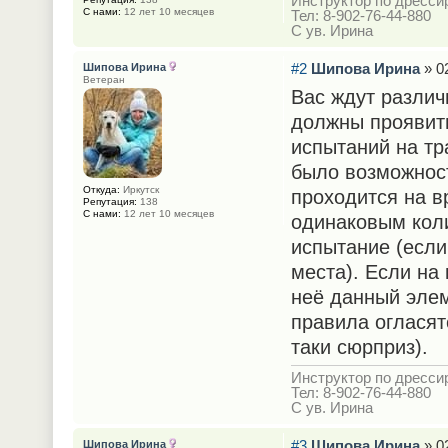
Инструктор по дрессир
С нами:
12 лет 10 месяцев
Тел: 8-902-76-44-880
С ув. Ирина
#2
Шипова Ирина
» 02
Шипова Ирина
Ветеран
Вас ждут различ
должны проявить
испытаний на тр
было возможност
Откуда:
Иркутск
проходится на в
Репутация:
138
С нами:
12 лет 10 месяцев
одинаковым кол
испытание (если
места). Если на
неё данный эле
правила огласят
таки сюрприз).
Инструктор по дрессир
Тел: 8-902-76-44-880
С ув. Ирина
#3
Шипова Ирина
» 02
Шипова Ирина