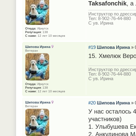
Taksafonchik
, а
Инструктор по дрессир
Тел: 8-902-76-44-880
С ув. Ирина
Откуда:
Иркутск
Репутация:
138
С нами:
12 лет 10 месяцев
#19
Шипова Ирина
» 
Шипова Ирина
Ветеран
15. Хмелюк Веро
Инструктор по дрессир
Тел: 8-902-76-44-880
С ув. Ирина
Откуда:
Иркутск
Репутация:
138
С нами:
12 лет 10 месяцев
#20
Шипова Ирина
» 
Шипова Ирина
Ветеран
У нас осталось 
участников)
1. Улыбушева Ек
2. Анкудинова М