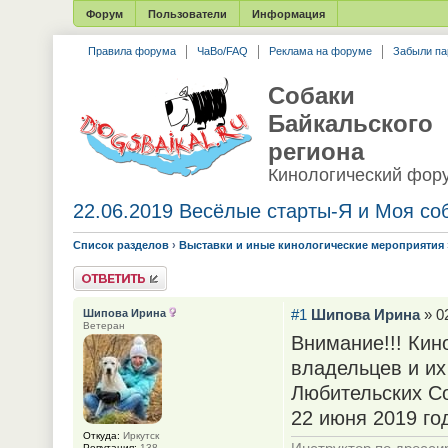
Форум
Пользователи
Информация
Правила форума
ЧаВо/FAQ
Реклама на форуме
Забыли па
Собаки
Байкальского
региона
Кинологический фор
22.06.2019 Весёлые старты-Я и Моя соб
Список разделов
›
Выставки и иные кинологические мероприятия
Ответить
#1
Шипова Ирина
» 02
Шипова Ирина
Ветеран
Внимание!!! Кин
владельцев и их
Любительских Со
22 июня 2019 го
Откуда:
Иркутск
Репутация:
138