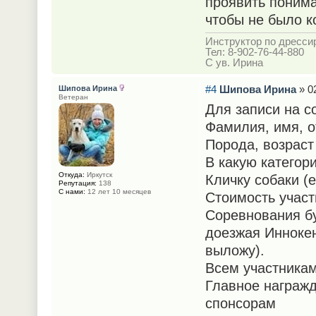
проявить понима
чтобы не было к
Инструктор по дрессир
Тел: 8-902-76-44-880
С ув. Ирина
#4
Шипова Ирина
» 02
Шипова Ирина
Ветеран
Для записи на с
Фамилия, имя, о
Порода, возраст
В какую категор
Откуда:
Иркутск
Кличку собаки (
Репутация:
138
С нами:
12 лет 10 месяцев
Стоимость участ
Соревнования бу
доезжая Иннокен
выложу).
Всем участникам
Главное награжд
спонсорам