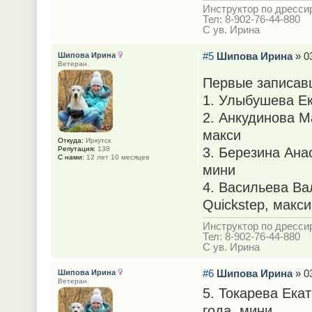
Инструктор по дрессир
Тел: 8-902-76-44-880
С ув. Ирина
#5
Шипова Ирина
» 03
Шипова Ирина
Ветеран
Первые записав
1. Улыбушева Ек
2. Анкудинова М
макси
Откуда:
Иркутск
Репутация:
138
3. Березина Ана
С нами:
12 лет 10 месяцев
мини
4. Васильева Вал
Quickstep, макси
Инструктор по дрессир
Тел: 8-902-76-44-880
С ув. Ирина
#6
Шипова Ирина
» 03
Шипова Ирина
Ветеран
5. Токарева Екат
года, мини