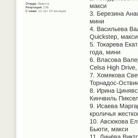
Откуда:
Иркутск
макси
Репутация:
138
С нами:
12 лет 10 месяцев
3. Березина Ана
мини
4. Васильева Вал
Quickstep, макси
5. Токарева Екат
года, мини
6. Власова Вале
Celsa High Drive,
7. Хомякова Све
Торнадос-Оствин
8. Ирина Цинявс
Кинчвиль Пиксел
9. Исаева Марга
кроличья жестко
10. Авсюкова Ел
Бьюти, макси
11. Линёва Викт