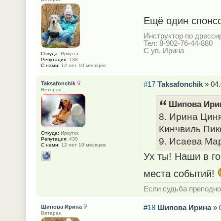
Ещё один спонсо
Инструктор по дрессир
Тел: 8-902-76-44-880
С ув. Ирина
Откуда:
Иркутск
Репутация:
138
С нами:
12 лет 10 месяцев
#17
Taksafonchik
» 04.
Taksafonchik
Ветеран
Шипова Ирин
8. Ирина Цин
Кинчвиль Пикс
Откуда:
Иркутск
Репутация:
430
9. Исаева Ма
С нами:
12 лет 10 месяцев
Ух ты! Наши в г
места событий!
Если судьба преподно
#18
Шипова Ирина
» 
Шипова Ирина
Ветеран