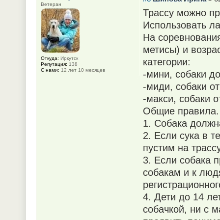
Ветеран
Трассу можно про
Использовать л
На соревнования
метисы) и возра
Откуда:
Иркутск
категории:
Репутация:
138
С нами:
12 лет 10 месяцев
-мини, собаки до
-миди, собаки от
-макси, собаки о
Общие правила.
1. Собака должн
2. Если сука в т
пустим на трасс
3. Если собака 
собакам и к люд
регистрационног
4. Дети до 14 ле
собачкой, ни с 