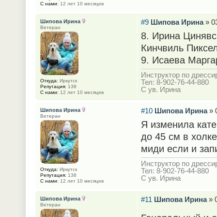
С нами:
12 лет 10 месяцев
#9
Шипова Ирина
» 03
Шипова Ирина
Ветеран
8. Ирина Цинявс
Кинчвиль Пиксел
9. Исаева Марга
Инструктор по дрессир
Откуда:
Иркутск
Тел: 8-902-76-44-880
Репутация:
138
С ув. Ирина
С нами:
12 лет 10 месяцев
#10
Шипова Ирина
» 
Шипова Ирина
Ветеран
Я изменила кате
до 45 см в холке
миди если и зап
Инструктор по дрессир
Откуда:
Иркутск
Тел: 8-902-76-44-880
Репутация:
138
С ув. Ирина
С нами:
12 лет 10 месяцев
#11
Шипова Ирина
» 0
Шипова Ирина
Ветеран