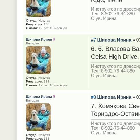
Инструктор по дрессир
Тел: 8-902-76-44-880
С ув. Ирина
Откуда:
Иркутск
Репутация:
138
С нами:
12 лет 10 месяцев
#7
Шипова Ирина
» 03
Шипова Ирина
Ветеран
6. 6. Власова Ва
Celsa High Drive,
Инструктор по дрессир
Тел: 8-902-76-44-880
С ув. Ирина
Откуда:
Иркутск
Репутация:
138
С нами:
12 лет 10 месяцев
#8
Шипова Ирина
» 03
Шипова Ирина
Ветеран
7. Хомякова Све
Торнадос-Оствин
Инструктор по дрессир
Тел: 8-902-76-44-880
С ув. Ирина
Откуда:
Иркутск
Репутация:
138