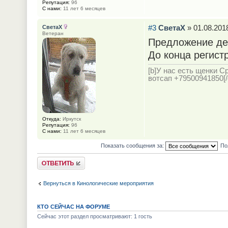
Репутация:
96
С нами:
11 лет 6 месяцев
#3
СветаХ
» 01.08.2018
СветаХ
Ветеран
Предложение де
До конца регист
[b]У нас есть щенки С
вотсап +79500941850[/c
Откуда:
Иркутск
Репутация:
96
С нами:
11 лет 6 месяцев
Показать сообщения за:
По
Ответить
Вернуться в Кинологические мероприятия
КТО СЕЙЧАС НА ФОРУМЕ
Сейчас этот раздел просматривают: 1 гость