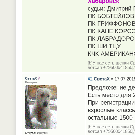
Хабаровск
судьи: Дмитрий 
ПК БОБТЕЙЛОВ
ПК ГРИФФОНО
ПК КАНЕ КОРС
ПК ЛАБРАДОРО
ПК ШИ ТЦУ
КЧК АМЕРИКАНС
[b]У нас есть щенки С
вотсап +79500941850[/c
#2
СветаХ
» 17.07.2018
СветаХ
Ветеран
Предложение де
Есть место для 2
При регистрации
взрослые класс
остальные 1500
[b]У нас есть щенки С
вотсап +79500941850[/c
Откуда:
Иркутск