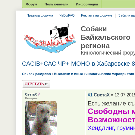
Форум
Пользователи
Информация
Правила форума
ЧаВо/FAQ
Реклама на форуме
Забыли па
Собаки
Байкальского
региона
Кинологический фор
CACIB+САС ЧР+ МОНО в Хабаровске 8-
Список разделов
›
Выставки и иные кинологические мероприятия
Ответить
#1
СветаХ
» 13.07.2018
СветаХ
Ветеран
Есть желание съ
Свободны ме
Возможность
Хендлинг, груми