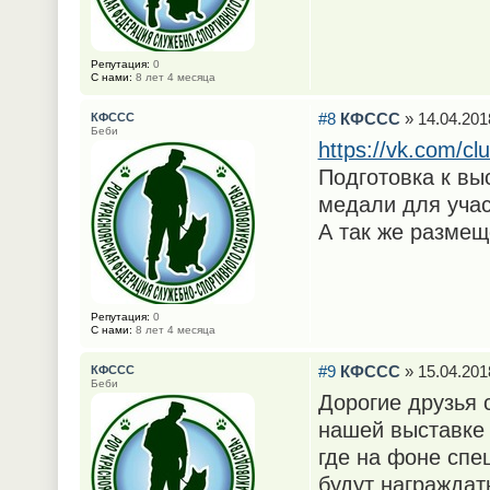
Репутация:
0
С нами:
8 лет 4 месяца
#8
КФССС
» 14.04.201
КФССС
Беби
https://vk.com/
Подготовка к вы
медали для учас
А так же размещ
Репутация:
0
С нами:
8 лет 4 месяца
#9
КФССС
» 15.04.201
КФССС
Беби
Дорогие друзья 
нашей выставке 
где на фоне спе
будут награждат