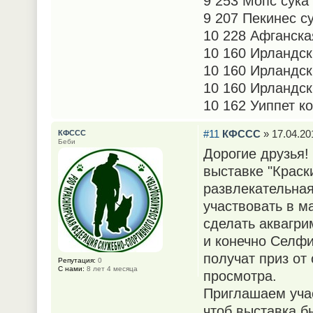
9 253 Мопс сук
9 207 Пекинес с
10 228 Афганск
10 160 Ирландс
10 160 Ирландск
10 160 Ирландс
10 162 Уиппет 
#11
КФССС
» 17.04.20
КФССС
Беби
Дорогие друзья!
выставке "Краск
развлекательная
участвовать в м
сделать аквагри
и конечно Селфи
получат приз от
Репутация:
0
С нами:
8 лет 4 месяца
просмотра.
Приглашаем учас
чтоб выставка 