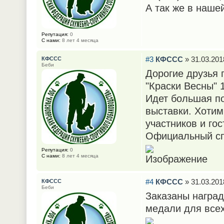
А так же в наше
Репутация:
0
С нами:
8 лет 4 месяца
#3
КФССС
» 31.03.201
КФССС
Беби
Дорогие друзья 
"Краски Весны" 1
Идет большая по
выставки. Хотим
участников и гос
Официальный спо
Репутация:
0
С нами:
8 лет 4 месяца
#4
КФССС
» 31.03.201
КФССС
Беби
Заказаны наград
медали для всех