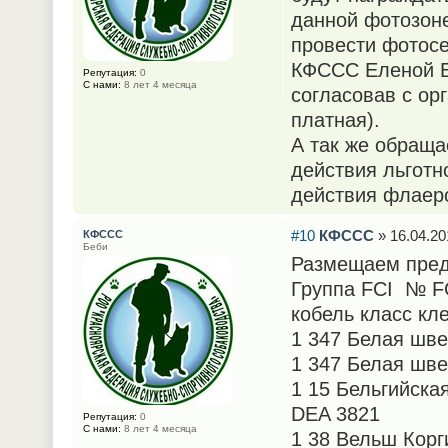
данной фотозоне
провести фотос
КФССС Еленой Б
Репутация:
0
С нами:
8 лет 4 месяца
согласовав с ор
платная).
А так же обраща
действия льготн
действия флаеро
#10
КФССС
» 16.04.20
КФССС
Беби
Размещаем пред
Группа FCI № FC
кобель класс кл
1 347 Белая шве
1 347 Белая шв
1 15 Бельгийска
DEA 3821
Репутация:
0
С нами:
8 лет 4 месяца
1 38 Вельш Корг