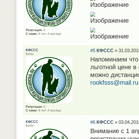
Репутация:
0
С нами:
8 лет 4 месяца
#5
КФССС
» 31.03.201
КФССС
Беби
Напоминаем что 
льготной цене в
можно дистанцио
rookfsss@mail.ru
Репутация:
0
С нами:
8 лет 4 месяца
#6
КФССС
» 03.04.201
КФССС
Беби
Внимание с 1 ап
регистрации уча