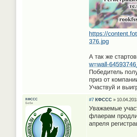
https://content.f
376.jpg
А так же старт
w=wall-64593746_
Победитель полу
приз от компании
Участвуй и выигр
#7
КФССС
» 10.04.201
КФССС
Беби
Уважаемые учас
флаерам продлит
апреля регистра