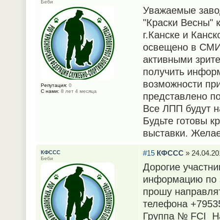
Беби
Уважаемые завод
"Краски Весны" 
г.Канске и Канс
освещено в СМИ,
активными зрите
получить инфор
возможности при
Репутация:
0
С нами:
8 лет 4 месяца
представлено по
Все ЛПП будут н
Будьте готовы к
выставки. Жела
#15
КФССС
» 24.04.20
КФССС
Беби
Дорогие участни
информацию по 
прошу направля
телефона +7953
Группа № FCI На