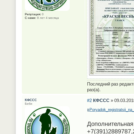
Репутация:
0
С нами:
8 лет 4 месяца
Последний раз редак
раз(а).
#2
КФССС
» 09.03.201
КФССС
Беби
Poryadok_registratsii_n
Дополнительная 
+7(391)2889787,