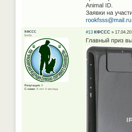
Animal ID.
Заявки на участ
rookfsss@mail.ru
#13
КФССС
» 17.04.20
КФССС
Беби
Главный приз выс
Репутация:
0
С нами:
8 лет 4 месяца