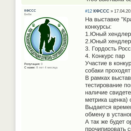
#12
КФССС
» 17.04.20
КФССС
Беби
На выставке "К
конкурсы:
1.Юный хендлер
2.Юный хендлер
3. Гордость Рос
4. Конкурс пар
Участие в конку
Репутация:
0
С нами:
8 лет 4 месяца
собаки проходят
В рамках выстав
тестирование по
наличие свидете
метрика щенка) о
Выдается време
обмену в устано
А так же будет 
прочипировать с