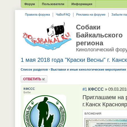
Форум
Пользователи
Информация
Правила форума
ЧаВо/FAQ
Реклама на форуме
Забыли па
Собаки
Байкальского
региона
Кинологический фор
1 мая 2018 года "Краски Весны" г. Кан
Список разделов
›
Выставки и иные кинологические мероприятия
Ответить
#1
КФССС
» 09.03.201
КФССС
Беби
Приглашаем на р
г.Канск Краснояр
ВЛОЖЕНИЯ