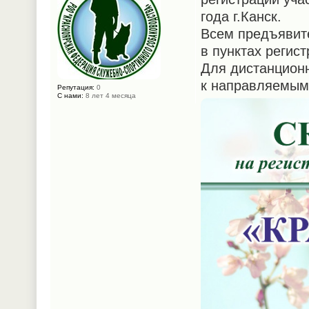
года г.Канск.
Всем предъявит
в пунктах регист
Для дистанционн
к направляемым
Репутация:
0
С нами:
8 лет 4 месяца