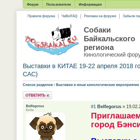
Форум
Пользователи
Информация
Правила форума
ЧаВо/FAQ
Реклама на форуме
Забыли па
Собаки
Байкальского
региона
Кинологический фор
Выставки в КИТАЕ 19-22 апреля 2018 го
CAC)
Список разделов
›
Выставки и иные кинологические мероприятия
Ответить
#1
Belfegorus
» 19.02.
Belfegorus
Беби
Приглашаем 
город Бэнси