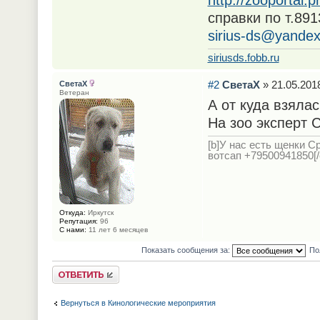
http://zooportal.
справки по т.89
sirius-ds@yandex
siriusds.fobb.ru
#2
СветаХ
» 21.05.2018
СветаХ
Ветеран
А от куда взяла
На зоо эксперт 
[b]У нас есть щенки С
вотсап +79500941850[/c
Откуда:
Иркутск
Репутация:
96
С нами:
11 лет 6 месяцев
Показать сообщения за:
По
Ответить
Вернуться в Кинологические мероприятия