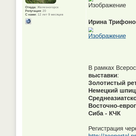
Откуда:
Железногорск
Репутация:
20
С нами:
12 лет 9 месяцев
Ирина Трифонов
В рамках Всерос
выставки
:
Золотистый рет
Немецкий шпиц 
Среднеазиатско
Восточно-европ
Сиба - КЧК
Регистрация чер