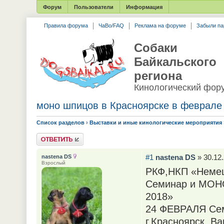
Форум
Пользователи
Информация
Правила форума
ЧаВо/FAQ
Реклама на форуме
Забыли па
Собаки
Байкальского
региона
Кинологический фор
моно шпицов в Красноярске в феврале
Список разделов
›
Выставки и иные кинологические мероприятия
Ответить
#1
nastena DS
» 30.12.
nastena DS
Взрослый
РКФ,НКП «Немец
Семинар и МО
2018»
24 ФЕВРАЛЯ Се
г.Красноярск, В