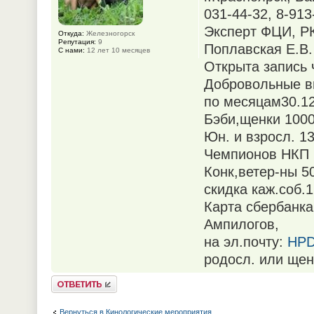
031-44-32, 8-913
Эксперт ФЦИ, Р
Откуда:
Железногорск
Репутация:
9
Поплавская Е.В
С нами:
12 лет 10 месяцев
Открыта запись
Добровольные в
по месяцам30.12.
Бэби,щенки 1000
Юн. и взросл. 1
Чемпионов НКП 1
Конк,ветер-ны 5
скидка каж.соб.
Карта сбербанк
Ампилогов,
на эл.почту:
HPD
родосл. или щен
Ответить
Вернуться в Кинологические мероприятия