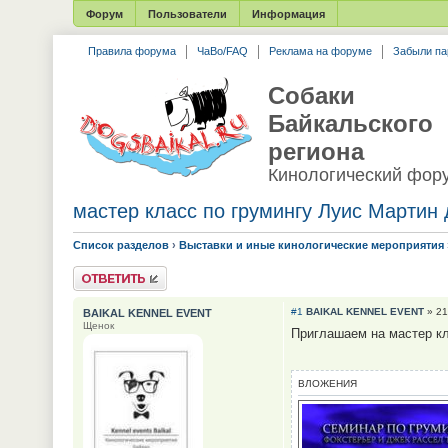
Форум
Пользователи
Информация
Правила форума
ЧаВо/FAQ
Реклама на форуме
Забыли па
Собаки
Байкальского
региона
Кинологический фор
мастер класс по грумингу Луис Мартин 
Список разделов
›
Выставки и иные кинологические мероприятия
Ответить
#1
BAIKAL KENNEL EVENT
» 21
BAIKAL KENNEL EVENT
Щенок
Приглашаем на мастер кл
ВЛОЖЕНИЯ