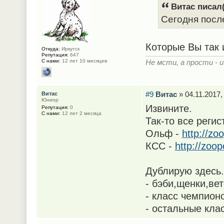
Витас писал(
Сегодня посл
Которые Вы так 
Откуда:
Иркутск
Репутация:
647
С нами:
12 лет 10 месяцев
Не мсти, а прости - и
#9
Витас
» 04.11.2017,
Витас
Юниор
Извините.
Репутация:
0
С нами:
12 лет 2 месяца
Так-то все реги
Ольф -
http://zo
КСС -
http://zoo
Дублирую здесь.
- бэби,щенки,ве
- класс чемпионо
- остальные кла