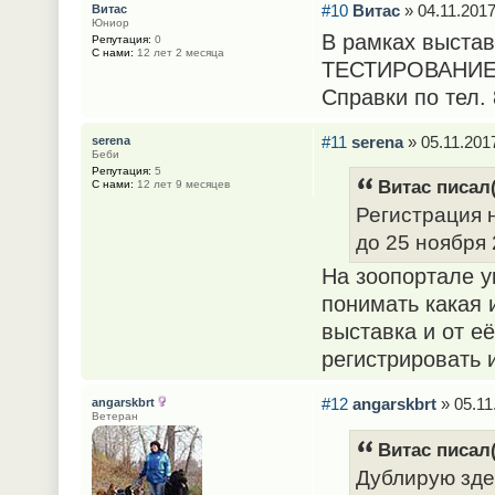
#10
Витас
» 04.11.2017
Витас
Юниор
В рамках выстав
Репутация:
0
С нами:
12 лет 2 месяца
ТЕСТИРОВАНИЕ,р
Справки по тел. 
#11
serena
» 05.11.2017
serena
Беби
Репутация:
5
Витас писал(
С нами:
12 лет 9 месяцев
Регистрация 
до 25 ноября 
На зоопортале у
понимать какая и
выставка и от её
регистрировать 
#12
angarskbrt
» 05.11
angarskbrt
Ветеран
Витас писал(
Дублирую здес