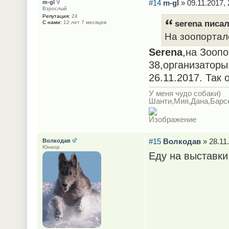
#14
m-gl
» 09.11.2017, 
m-gl
Взрослый
Репутация:
24
serena писал
С нами:
12 лет 7 месяцев
На зоопортал
Serena
,на Зоопо
38,организаторы
26.11.2017. Так
У меня чудо собаки)
Шанти,Мия,Дана,Барс
#15
Волкодав
» 28.11.
Волкодав
Юниор
Еду на выставки