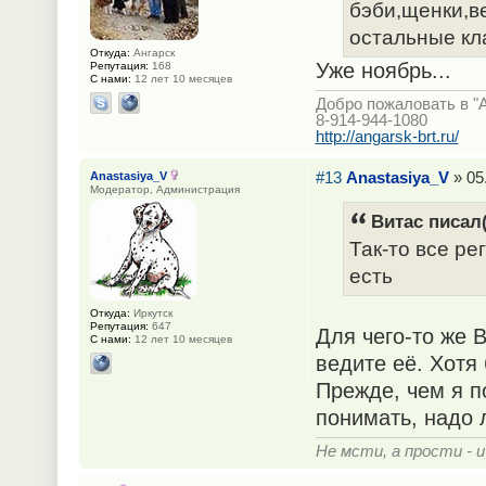
бэби,щенки,ве
остальные кл
Откуда:
Ангарск
Уже ноябрь...
Репутация:
168
С нами:
12 лет 10 месяцев
Добро пожаловать в "
8-914-944-1080
http://angarsk-brt.ru/
#13
Anastasiya_V
» 05.
Anastasiya_V
Модератор, Администрация
Витас писал(
Так-то все р
есть
Откуда:
Иркутск
Репутация:
647
Для чего-то же 
С нами:
12 лет 10 месяцев
ведите её. Хотя
Прежде, чем я п
понимать, надо л
Не мсти, а прости - и