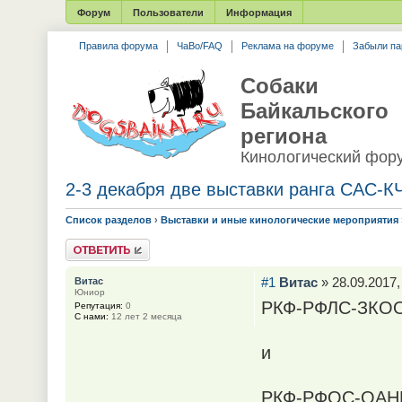
Форум
Пользователи
Информация
Правила форума
ЧаВо/FAQ
Реклама на форуме
Забыли па
Собаки
Байкальского
региона
Кинологический фор
2-3 декабря две выставки ранга САС-К
Список разделов
›
Выставки и иные кинологические мероприятия
Ответить
#1
Витас
» 28.09.2017,
Витас
Юниор
РКФ-РФЛС-ЗКО
Репутация:
0
С нами:
12 лет 2 месяца
и
РКФ-РФОС-ОАНК