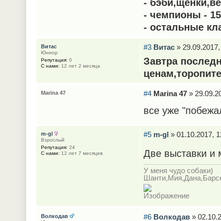
- бэби,щенки,ве
- чемпионы - 1
- остальные кл
#3
Витас
» 29.09.2017,
Витас
Юниор
Завтра последн
Репутация:
0
С нами:
12 лет 2 месяца
ценам,торопите
#4
Marina 47
» 29.09.20
Marina 47
все уже "побежа
#5
m-gl
» 01.10.2017, 1
m-gl
Взрослый
Репутация:
24
Две выставки и 
С нами:
12 лет 7 месяцев
У меня чудо собаки)
Шанти,Мия,Дана,Барс
#6
Волкодав
» 02.10.2
Волкодав