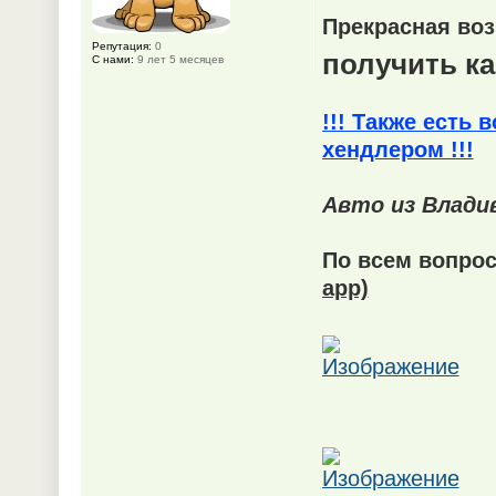
Прекрасная во
Репутация:
0
получить к
С нами:
9 лет 5 месяцев
!!! Также есть
хендлером !!!
Авто из Влади
По всем вопрос
app)