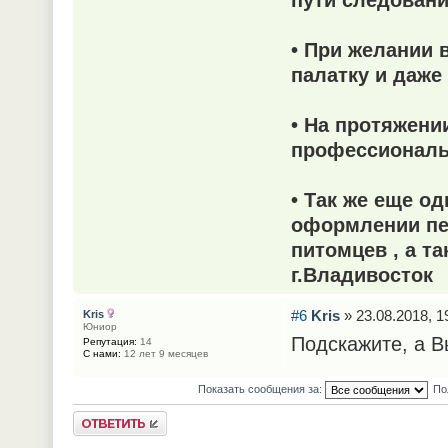
пути следовани
• При желании 
палатку и даже
• На протяжени
профессиональ
• Так же еще о
оформлении пе
питомцев , а т
г.Владивосток
#6
Kris
» 23.08.2018, 1
Kris
Юниор
Подскажите, а В
Репутация:
14
С нами:
12 лет 9 месяцев
Показать сообщения за:
По
Ответить