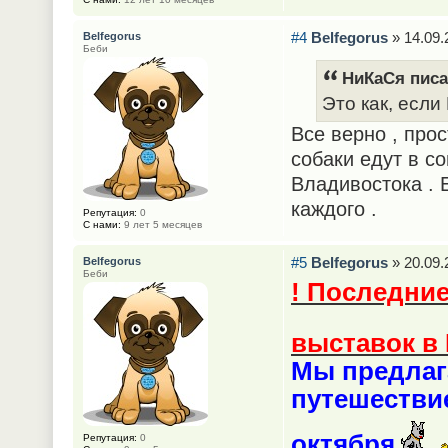
#4
Belfegorus
» 14.09.
Belfegorus
Беби
НиКаСя писа
Это как, если
Все верно , про
собаки едут в с
Владивостока . 
каждого .
Репутация:
0
С нами:
9 лет 5 месяцев
#5
Belfegorus
» 20.09.
Belfegorus
Беби
! Последние
выставок в 
Мы предлаг
путешествие
октября
Репутация:
0