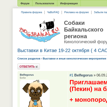
Форум
Пользователи
Информация
Правила форума
ЧаВо/FAQ
Реклама на форуме
Забыли па
Собаки
Байкальского
региона
Кинологический фор
Выставки в Китае 19-22 октября ( 4 CAC
Список разделов
›
Выставки и иные кинологические мероприятия
Ответить
#1
Belfegorus
» 06.09.
Belfegorus
Беби
Приглашаем
(Пекин) на 
+ монопород