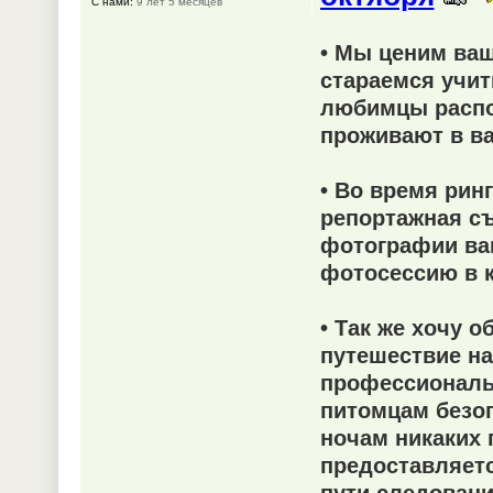
С нами:
9 лет 5 месяцев
• Мы ценим ваш
стараемся учит
любимцы распол
проживают в в
• Во время рин
репортажная съ
фотографии ва
фотосессию в к
• Так же хочу 
путешествие на
профессиональ
питомцам безоп
ночам никаких 
предоставляетс