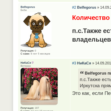
#2
Belfegorus
» 14.09.
Belfegorus
Беби
Количество 
п.с.Также е
владельце
Репутация:
0
С нами:
9 лет 5 месяцев
#3
НиКаСя
» 14.09.201
НиКаСя
Ветеран
Belfegorus п
п.с.Также ест
Иркутска пря
Это как, если П
Репутация:
187
С нами:
12 лет 10 месяцев