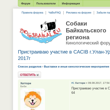
Форум
Пользователи
Информация
Правила форума
ЧаВо/FAQ
Реклама на форуме
Забыли па
Собаки
Байкальского
региона
Кинологический фор
Пристраиваю участие в CACIB г.Улан-Уд
2017г
Список разделов
›
Выставки и иные кинологические мероприятия
Ответить
#1
Хаттори
» 09.08.2017, 17:54
Хаттори
Беби
Пристраиваю участие в CA
64