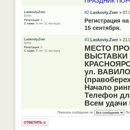
ПРАЗДНИК ПОР
#2
Laskoviy.Zver
» 07.
Laskoviy.Zver
Беби
Регистрация на
Репутация:
0
С нами:
9 лет 11 месяцев
15 сентября.
#3
Laskoviy.Zver
» 21.
Laskoviy.Zver
Беби
МЕСТО ПР
Репутация:
0
С нами:
9 лет 11 месяцев
ВЫСТАВКИ 
КРАСНОЯРСКЕ
ул. ВАВИЛОВ
(правобереж
Начало ринг
Телефон для
Всем удачи 
Показать сообщения за:
По
Ответить