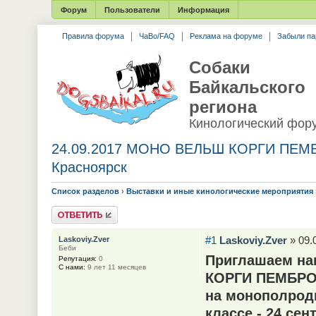
Форум
Пользователи
Информация
Правила форума
ЧаВо/FAQ
Реклама на форуме
Забыли па
Собаки
Байкальского
региона
Кинологический фор
24.09.2017 МОНО ВЕЛЬШ КОРГИ ПЕМБ
Красноярск
Список разделов
›
Выставки и иные кинологические мероприятия
Ответить
#1
Laskoviy.Zver
» 09.
Laskoviy.Zver
Беби
Приглашаем на
Репутация:
0
С нами:
9 лет 11 месяцев
КОРГИ ПЕМБР
на монополродн
классе - 24 сен