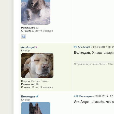
Репутация:
12
С нами:
12 лет 9 месяцев
#9
Arx-Angel
» 07.06.2017, 08:2
Arx-Angel
Юниор
Волкодав
, Я нашла вари
Услуги хендлера в г.Чита 8 914
Откуда:
Россия, Чита
Репутация:
16
С нами:
12 лет 9 месяцев
#10
Волкодав
» 09.06.2017, 17
Волкодав
Юниор
Arx-Angel
, спасибо, что 