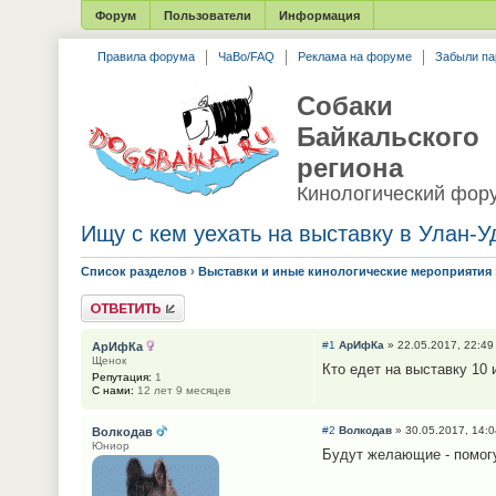
Форум
Пользователи
Информация
Правила форума
ЧаВо/FAQ
Реклама на форуме
Забыли па
Собаки
Байкальского
региона
Кинологический фор
Ищу с кем уехать на выставку в Улан-У
Список разделов
›
Выставки и иные кинологические мероприятия
Ответить
#1
АрИфКа
» 22.05.2017, 22:49
АрИфКа
Щенок
Кто едет на выставку 10 
Репутация:
1
С нами:
12 лет 9 месяцев
#2
Волкодав
» 30.05.2017, 14:0
Волкодав
Юниор
Будут желающие - помогу