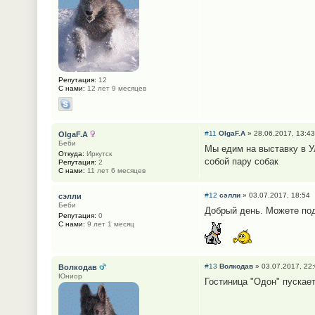
Репутация:
12
С нами:
12 лет 9 месяцев
#11
OlgaF.A
» 28.06.2017, 13:43
OlgaF.A
Беби
Мы едим на выставку в У
Откуда:
Иркутск
собой пару собак
Репутация:
2
С нами:
11 лет 6 месяцев
#12
сэлли
» 03.07.2017, 18:54
сэлли
Беби
Добрый день. Можете под
Репутация:
0
С нами:
9 лет 1 месяц
#13
Волкодав
» 03.07.2017, 22
Волкодав
Юниор
Гостиница "Одон" пускает