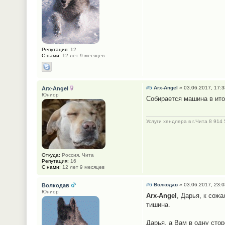
Репутация:
12
С нами:
12 лет 9 месяцев
#5
Arx-Angel
» 03.06.2017, 17:3
Arx-Angel
Юниор
Собирается машина в ито
Услуги хендлера в г.Чита 8 914
Откуда:
Россия, Чита
Репутация:
16
С нами:
12 лет 9 месяцев
#6
Волкодав
» 03.06.2017, 23:0
Волкодав
Юниор
Arx-Angel
, Дарья, к сож
тишина.
Дарья, а Вам в одну сто