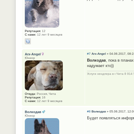
Репутация:
12
С нами:
12 лет 9 месяцев
#7
Arx-Angel
» 04.06.2017, 08:2
Arx-Angel
Юниор
Волкодав
, пока в плана
надумает кто))
Услуги хендлера в г.Чита 8 914
Откуда:
Россия, Чита
Репутация:
16
С нами:
12 лет 9 месяцев
#8
Волкодав
» 05.06.2017, 12:0
Волкодав
Юниор
Будет появляться информ