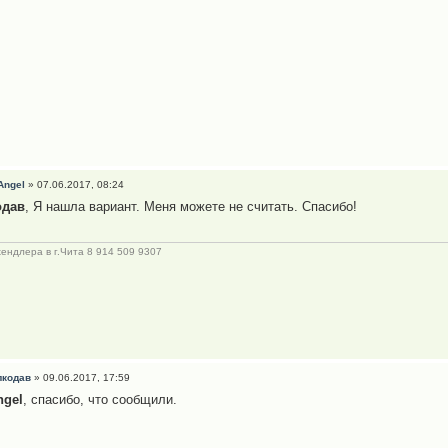
Angel
» 07.06.2017, 08:24
одав
, Я нашла вариант. Меня можете не считать. Спасибо!
хендлера в г.Чита 8 914 509 9307
лкодав
» 09.06.2017, 17:59
ngel
, спасибо, что сообщили.