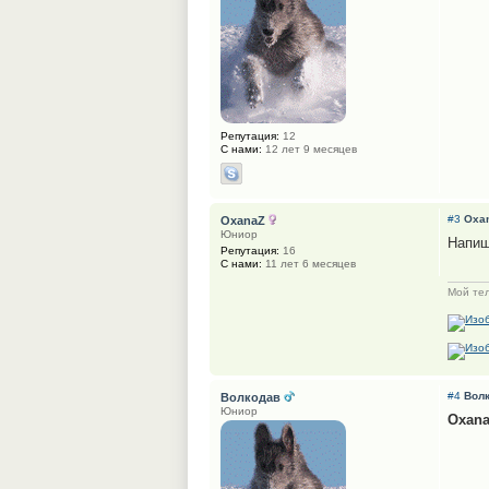
Репутация:
12
С нами:
12 лет 9 месяцев
#3
Oxa
OxanaZ
Юниор
Напиш
Репутация:
16
С нами:
11 лет 6 месяцев
Мой тел
#4
Вол
Волкодав
Юниор
Oxan