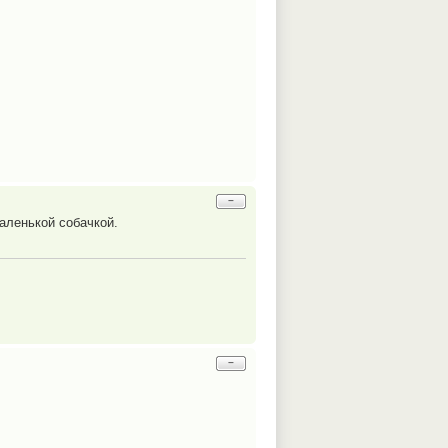
−
аленькой собачкой.
−