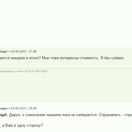
Angel
» 03.06.2017, 17:38
ается машина в итоге? Мне тоже интересна стоимость. Я без собаки
хендлера в г.Чита 8 914 509 9307
кодав
» 03.06.2017, 23:08
ngel
, Дарья, к сожалению машина пока не набирается. Спрашивать - спр
, а Вам в одну сторону?