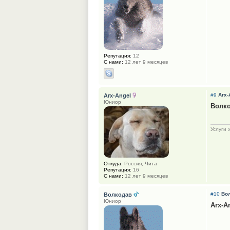
Репутация:
12
С нами:
12 лет 9 месяцев
#9
Arx-
Arx-Angel
Юниор
Волк
Услуги 
Откуда:
Россия, Чита
Репутация:
16
С нами:
12 лет 9 месяцев
#10
Во
Волкодав
Юниор
Arx-A