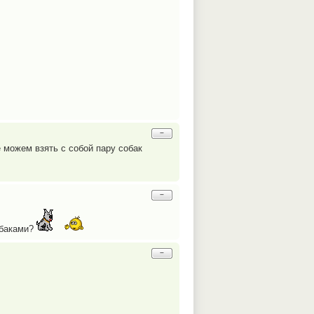
−
 можем взять с собой пару собак
−
обаками?
−