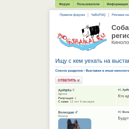
Форум
Пользователи
Информация
Правила форума
ЧаВо/FAQ
Реклама н
Соба
реги
Киноло
Ищу с кем уехать на выста
Список разделов
›
Выставки и иные кинолог
Ответить
#1
АрИ
АрИфКа
Щенок
Кто е
Репутация:
1
С нами:
12 лет 9 месяцев
#2
Вол
Волкодав
Юниор
Будут