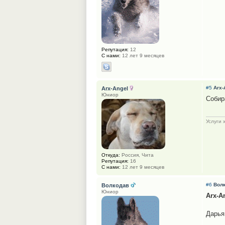
Репутация:
12
С нами:
12 лет 9 месяцев
#5
Arx-
Arx-Angel
Юниор
Собир
Услуги 
Откуда:
Россия, Чита
Репутация:
16
С нами:
12 лет 9 месяцев
#6
Вол
Волкодав
Юниор
Arx-A
Дарья