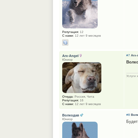
Репутация:
12
С нами:
12 лет 9 месяцев
#7
Arx-
Arx-Angel
Юниор
Волк
Услуги 
Откуда:
Россия, Чита
Репутация:
16
С нами:
12 лет 9 месяцев
#8
Вол
Волкодав
Юниор
Будет