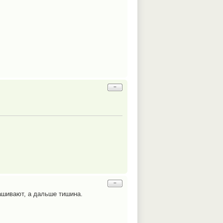
−
−
ашивают, а дальше тишина.