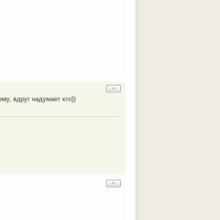
−
ему, вдруг надумает кто))
−