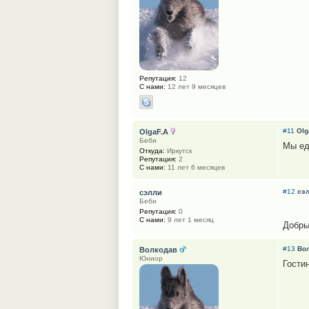
Репутация:
12
С нами:
12 лет 9 месяцев
#11
Olg
OlgaF.A
Беби
Мы ед
Откуда:
Иркутск
Репутация:
2
С нами:
11 лет 6 месяцев
#12
сэ
сэлли
Беби
Репутация:
0
С нами:
9 лет 1 месяц
Добры
#13
Во
Волкодав
Юниор
Гости