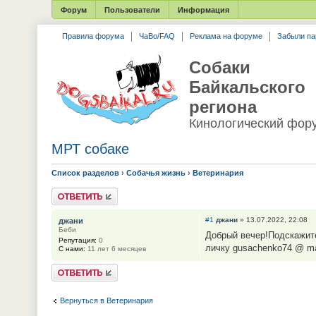
Форум
Пользователи
Информация
Правила форума
ЧаВо/FAQ
Реклама на форуме
Забыли па
Собаки
Байкальского
региона
Кинологический фор
МРТ собаке
Список разделов
›
Собачья жизнь
›
Ветеринария
Ответить
#1
джани
» 13.07.2022, 22:08
джани
Беби
Добрый вечер!Подскажите
Репутация:
0
личку gusachenko74 @ mai
С нами:
11 лет 6 месяцев
Ответить
Вернуться в Ветеринария