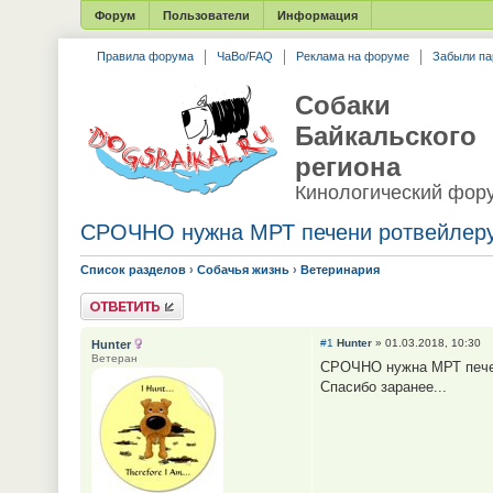
Форум
Пользователи
Информация
Правила форума
ЧаВо/FAQ
Реклама на форуме
Забыли па
Собаки
Байкальского
региона
Кинологический фор
СРОЧНО нужна МРТ печени ротвейлер
Список разделов
›
Собачья жизнь
›
Ветеринария
Ответить
#1
Hunter
» 01.03.2018, 10:30
Hunter
Ветеран
СРОЧНО нужна МРТ печени
Спасибо заранее...