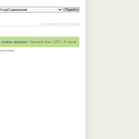
(по активности за 5 минут)
ь cookies форума
• Часовой пояс: UTC + 8 часов
источник.