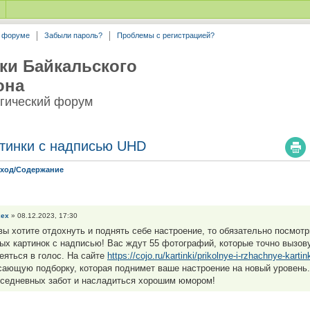
а форуме
Забыли пароль?
Проблемы с регистрацией?
ки Байкальского
она
гический форум
тинки с надписью UHD
Уход/Содержание
xex
» 08.12.2023, 17:30
вы хотите отдохнуть и поднять себе настроение, то обязательно посмотр
ых картинок с надписью! Вас ждут 55 фотографий, которые точно вызову
еяться в голос. На сайте
https://cojo.ru/kartinki/prikolnye-i-rzhachnye-kartin
сающую подборку, которая поднимет ваше настроение на новый уровень.
вседневных забот и насладиться хорошим юмором!