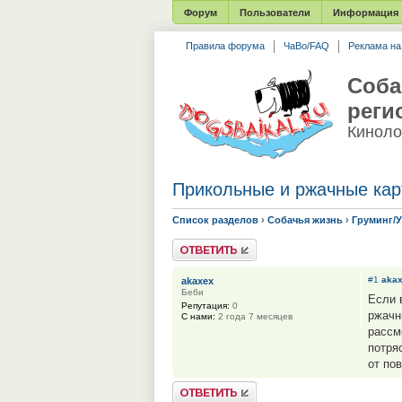
Форум
Пользователи
Информация
Правила форума
ЧаВо/FAQ
Реклама н
Соба
реги
Киноло
Прикольные и ржачные кар
Список разделов
›
Собачья жизнь
›
Груминг/
Ответить
#1
aka
akaxex
Беби
Если 
Репутация:
0
ржачн
С нами:
2 года 7 месяцев
рассм
потря
от по
Ответить