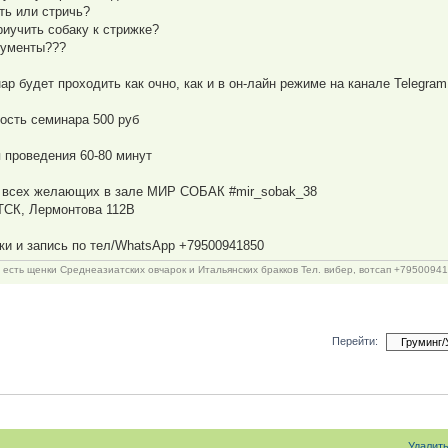
ить или стричь?
приучить собаку к стрижке?
рументы???
ар будет проходить как очно, как и в он-лайн режиме на канале Telegram
ость семинара 500 руб
 проведения 60-80 минут
всех желающих в зале МИР СОБАК #mir_sobak_38
СК, Лермонтова 112В
ки и запись по тел/WhatsApp +79500941850
с есть щенки Среднеазиатских овчарок и Итальянских бракков Тел. вибер, вотсап +795009418
Перейти:
Удалит