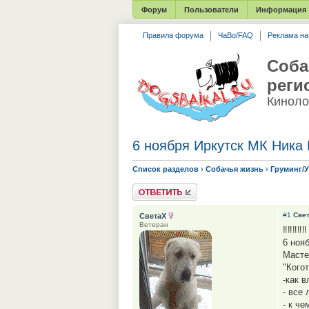
Форум
Пользователи
Информация
Правила форума
ЧаВо/FAQ
Реклама н
Соба
реги
Киноло
6 ноября Иркутск МК Ника 
Список разделов
›
Собачья жизнь
›
Груминг/
Ответить
#1
Све
СветаХ
Ветеран
‼️‼️‼️‼️‼️
6 ноя
Масте
"Кого
-как 
- все
- к ч