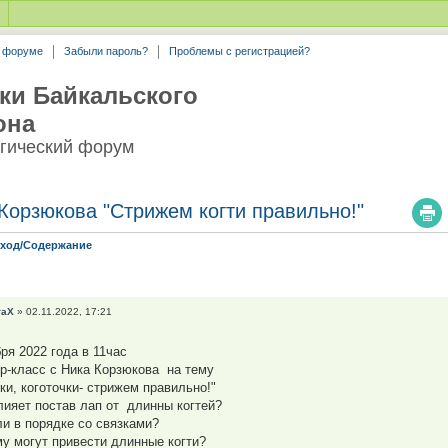
а форуме
Забыли пароль?
Проблемы с регистрацией?
ки Байкальского
она
гический форум
Корзюкова "Стрижем когти правильно!"
Уход/Содержание
таХ
» 02.11.2022, 17:21
бря 2022 года в 11час
р-класс с Ника Корзюкова на тему
тки, коготочки- стрижем правильно!"
влияет постав лап от длинны когтей?
 ли в порядке со связками?
ему могут привести длинные когти?