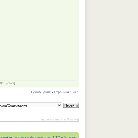
50[/color]
1 сообщение • Страница 1 из 1
(по активности за 5 минут)
ь cookies форума
• Часовой пояс: UTC + 8 часов