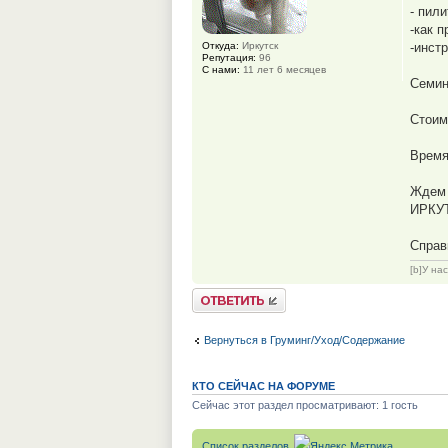
- пил
-как 
Откуда:
Иркутск
-инст
Репутация:
96
С нами:
11 лет 6 месяцев
Семин
Стоим
Время
Ждем 
ИРКУТ
Справ
[b]У на
Ответить
Вернуться в Груминг/Уход/Содержание
КТО СЕЙЧАС НА ФОРУМЕ
Сейчас этот раздел просматривают: 1 гость
Список разделов