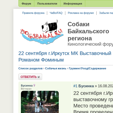
Форум
Пользователи
Информация
Правила форума
ЧаВо/FAQ
Реклама на форуме
Забыли па
Собаки
Байкальского
региона
Кинологический фор
22 сентября г.Иркутск МК Выставочный 
Романом Фоминым
Список разделов
›
Собачья жизнь
›
Груминг/Уход/Содержание
Ответить
#1
Бусинка
» 16.08.202
Бусинка
Ветеран
22 сентября г.И
выставочному гр
Место проведен
Время проведени