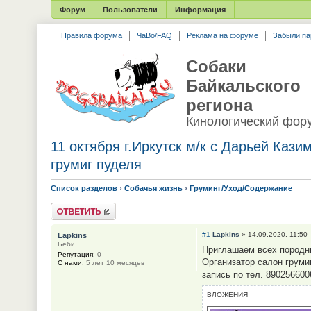
Форум
Пользователи
Информация
Правила форума
ЧаВо/FAQ
Реклама на форуме
Забыли па
Собаки
Байкальского
региона
Кинологический фор
11 октября г.Иркутск м/к с Дарьей Каз
грумиг пуделя
Список разделов
›
Собачья жизнь
›
Груминг/Уход/Содержание
Ответить
#1
Lapkins
» 14.09.2020, 11:50
Lapkins
Беби
Приглашаем всех породн
Репутация:
0
Организатор салон грумин
С нами:
5 лет 10 месяцев
запись по тел. 890256600
ВЛОЖЕНИЯ