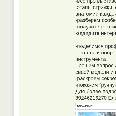
-все про выстав
-этапы стрижки,
анатомии каждой
-разберем особе
-получите реком
-зададите интер
-поделимся про
- ответы и вопр
инструмента
- решим вопросы
своей модели и
-раскроем секре
-покажем "ручную
Для более подр
89246216270 Ел
ВЛОЖЕНИЯ