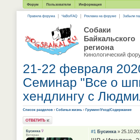
Форум
Пользователи
Информация
Правила форума
ЧаВо/FAQ
Реклама на форуме
Забыли па
Собаки
Байкальского
региона
Кинологический фор
21-22 февраля 202
Семинар "Все о шп
хендлингу с Людми
Список разделов
›
Собачья жизнь
›
Груминг/Уход/Содержание
Ответить
#1
Бусинка
» 25.10.201
Бусинка
Ветеран