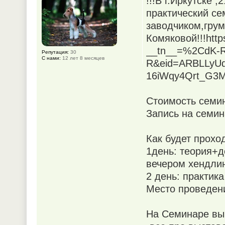
!!!В г.Иркутске 
практический се
заводчиком,гру
Комяковой!!!http
__tn__=%2CdK-R
Репутация:
30
С нами:
12 лет 8 месяцев
R&eid=ARBLLyUd
16iWqy4Qrt_G3M
Стоимость семин
Запись на семин
Как будет прохо
1день: теория+д
вечером хендли
2 день: практика
Место проведени
На Семинаре вы 