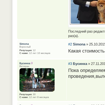
Последний раз редак
раз(а).
#2
Simona
» 25.10.2019
Simona
Взрослый
Какая стоимость
Репутация:
12
С нами:
12 лет 10 месяцев
#3
Бусинка
» 27.11.201
Бусинка
Ветеран
Пока определяе
проведения,выл
Репутация:
30
С нами:
12 лет 8 месяцев