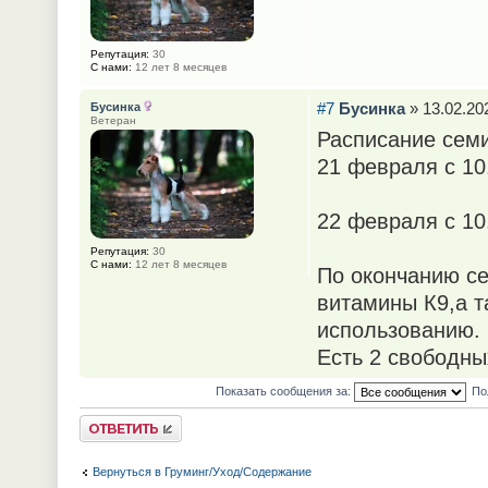
Репутация:
30
С нами:
12 лет 8 месяцев
#7
Бусинка
» 13.02.202
Бусинка
Ветеран
Расписание сем
21 февраля с 10
22 февраля с 10
Репутация:
30
С нами:
12 лет 8 месяцев
По окончанию се
витамины К9,а т
использованию.
Есть 2 свободных
Показать сообщения за:
По
Ответить
Вернуться в Груминг/Уход/Содержание