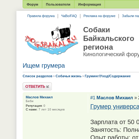
Форум
Пользователи
Информация
Правила форума
ЧаВо/FAQ
Реклама на форуме
Забыли па
Собаки
Байкальского
региона
Кинологический фор
Ищем грумера
Список разделов
›
Собачья жизнь
›
Груминг/Уход/Содержание
Ответить
#1
Маслов Михаил
» 
Маслов Михаил
Беби
Грумер универс
Репутация:
0
С нами:
7 лет 10 месяцев
Зарплата от 50 0
Занятость: Полн
Опыт работы: от