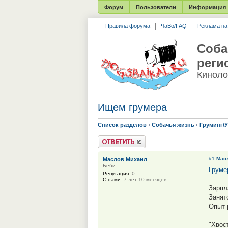
Форум
Пользователи
Информация
Правила форума
ЧаВо/FAQ
Реклама н
Соба
реги
Киноло
Ищем грумера
Список разделов
›
Собачья жизнь
›
Груминг/
Ответить
#1
Мас
Маслов Михаил
Беби
Груме
Репутация:
0
С нами:
7 лет 10 месяцев
Зарпл
Занят
Опыт 
"Хвос