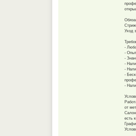
профе
откры
Обяза
Стриж
Уход 
Требо
- Люб
- Опыт
- Зна
- Нал
- Нал
- Бес
профе
- Нал
Услов
Работ
от мет
Салон
есть 
Графи
Услов