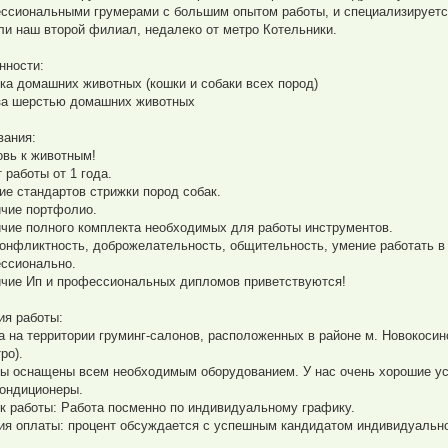
ссиональными грумерами с большим опытом работы, и специализируется
ли наш второй филиал, недалеко от метро Котельники.
нности:
ка домашних животных (кошки и собаки всех пород)
за шерстью домашних животных
вания:
овь к животным!
 работы от 1 года.
ние стандартов стрижки пород собак.
ичие портфолио.
ичие полного комплекта необходимых для работы инструментов.
конфликтность, доброжелательность, общительность, умение работать в
ссионально.
ичие Ип и профессиональных дипломов приветствуются!
ия работы:
а на территории груминг-салонов, расположенных в районе м. Новокосин
ро).
ы оснащены всем необходимым оборудованием. У нас очень хорошие усл
кондиционеры.
к работы: Работа посменно по индивидуальному графику.
ия оплаты: процент обсуждается с успешным кандидатом индивидуальн